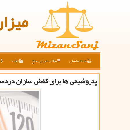
میزا
صفحه اصلی
مطالب میزان سنج
تولید
ق
پتروشیمی ها برای كفش سازان دردس