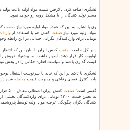
لشگری اضافه كرد: بالارفتن قیمت مواد اولیه باعث تولید
مسیر تولید كنندگان را با مشكل روبه رو خواهد نمود.
وی با اشاره به این كه عمده مواد اولیه مورد نیاز
صنعت
كفش
مواد اولیه مورد نیاز
صنعت
كفش هم با استفاده از
واردات
تومانی برای واردكنندگان نگرانی چندانی در این رابطه وجود
دبیر كل جامعه
صنعت
كفش ایران با بیان این كه انتظار 
اولویت كار قرار دهند، اظهار داشت: ما پیشنهاد خویش را
قیمت گذاری باشند و سیاست قطره چكانی را در بخش توزیع 
لشگری با تاكید بر این كه نباید با سرنوشت اشتغال بوجو
پایه، كنترل فضای رقابتی و مدیریت قیمت
معامله
شده در
گفتنی است؛
صنعت
كفش ایر
به تعیین قیمت ۴۲۰۰ تومانی برای واردكنن
كنندگان نگران چگونگی عرضه مواد اولیه توسط پتروشیمی