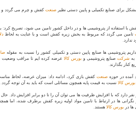
 مشكل برای صنایع تكمیلی و پایین دستی نظیر
صنعت
كفش و چرم می گردد و در
 با استفاده از پتروشیمی ها و در داخل كشور تامین می شود، تصریح كرد: 
تامین می گردد كه مربوط به بخش زیره كفش است و با عنایت به لحاظ
دلا
 ندارد.
داریم پتروشیمی ها صنایع پایین دستی و تكمیلی كشور را نسبت به مقوله
صاد
 به
شركت
صنایع پتروشیمی و
بورس
كالا
عرضه كرده ایم تا مراقب وضعیت 
كنار بگذارند.
د آمده در حوزه
صنعت
كفش بازی كرد، ادامه داد: میزان عرضه، لحاظ مناس
بورس
كالا
نسبت به قیمت پایه همچون مسائلی است كه باید به آن توجه گردد.
ان اشتغالی معادل ۵۰۰ هزار نفر دارد كه با افزایش ظرفیت ها می توان آن را تا دو برابر افزایش داد. حا
دگان بخشی از نگرانی ها در ارتباط با تامین مواد اولیه زیره كفش برطرف شده، اما همچن
 ها در
بورس
كالا
هستند.