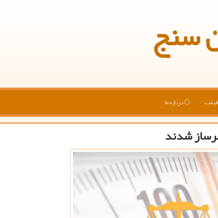
ن سنج
یمت
درباره ما
رساز شدند