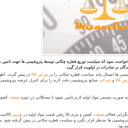
خواست نمود كه سیاست توزیع قطره چكانی توسط پتروشیمی ها جهت تامین م
ندگان بر صادرات در اولویت قرار گیرد.
وشیمی ها امسال نباید سیاست قطره چكانی را در
بورس
كالا
در پیش گیرند، اظها
رس
كالا
و
شركت
صنایع پتروشیمی دقت لازم را برای كنترل عرضه پتروشیمی 
و به صورت مستمر مواد اولیه لازم تامین نشود با مشكلاتی در حوزه
صنعت
كفش 
نگرانی فعالان
صنعت
كفش و چرم بالا رفتن قیمت مواد اولیه در
بورس
كالاست،
 از پتروشیمی ها مدنظر قرار نگیرد و سیاست قطره چكانی در پیش گرفته شود 
م بود.