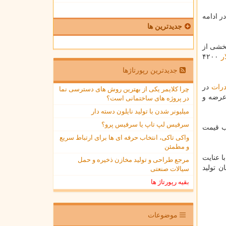
 ادامه
جدیدترین ها
بخشی از
ر
۴۲۰۰
جدیدترین رپورتاژها
رات
در
چرا کلایمر یکی از بهترین روش های دسترسی نما
عرضه و
در پروژه های ساختمانی است؟
میلیونر شدن با تولید نایلون دسته دار
سرفیس لپ تاپ یا سرفیس پرو؟
ب قیمت
واکی تاکی، انتخاب حرفه ای ها برای ارتباط سریع
و مطمئن
ل با عنایت
مرجع طراحی و تولید مخازن ذخیره و حمل
ان تولید
سیالات صنعتی
بقیه رپورتاژ ها
موضوعات