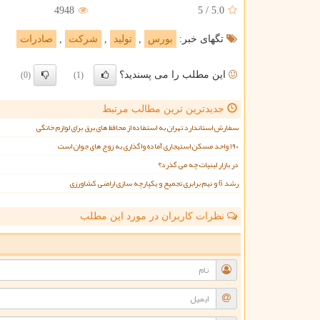
4948
5
/
5.0
تگهای خبر:
بورس
,
تولید
,
شركت
,
صادرات
این مطلب را می پسندید؟
(0)
(1)
جدیدترین ترین مطالب مرتبط
سفارش استاندارد تهران به استفاده از محافظ های برق برای لوازم خانگی
۱۹۰ واحد مسکن استیجاری آماده واگذاری به زوج های جوان است
در بازار لبنیات چه می گذرد؟
رشد 6 و نیم برابری تجمیع و یکپارچه سازی اراضی کشاورزی
نظرات کاربران در مورد این مطلب
ن