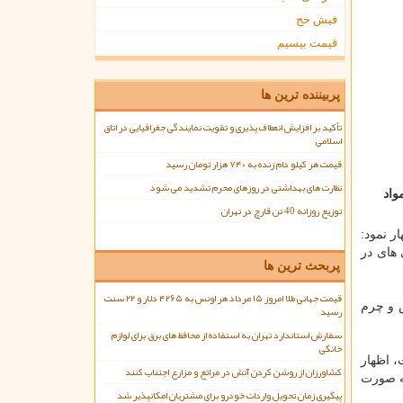
فیش حج
قیمت بیسیم
پربیننده ترین ها
تأکید بر افزایش انعطاف پذیری و تقویت نمایندگی جغرافیایی در اتاق
اسلامی
قیمت هر کیلو دام زنده به ۷۴۰ هزار تومان رسید
نظارت های بهداشتی در روزهای محرم تشدید می شود
واد
توزیع روزانه 40 تن قارچ در تهران
ر نمود:
های در
پربحث ترین ها
قیمت جهانی طلا امروز ۱۵ مرداد هر اونس به ۴۲۶۵ دلار و ۲۲ سنت
و چرم
رسید
سفارش استاندارد تهران به استفاده از محافظ های برق برای لوازم
خانگی
 اظهار
کشاورزان از روشن کردن آتش در مراتع و مزارع اجتناب کنند
به صورت
پیگیری زمان تحویل واردات خودرو برای مشتریان امکانپذیر شد