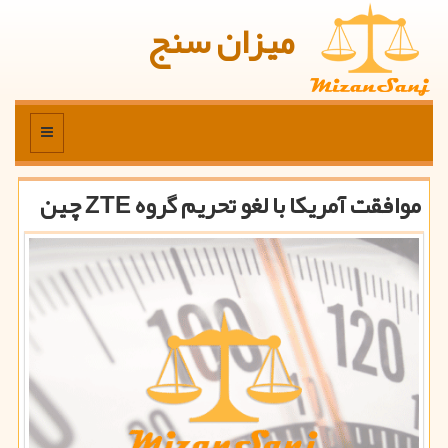
میزان سنج
منو
موافقت آمریكا با لغو تحریم گروه ZTE چین