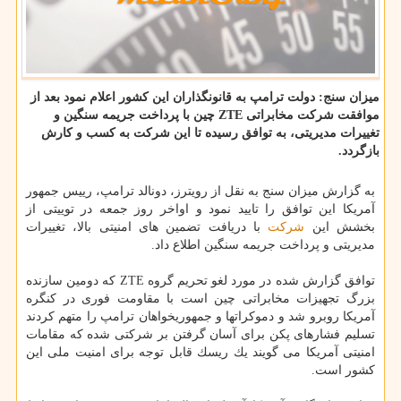
میزان سنج: دولت ترامپ به قانونگذاران این كشور اعلام نمود بعد از
موافقت شركت مخابراتی ZTE چین با پرداخت جریمه سنگین و
تغییرات مدیریتی، به توافق رسیده تا این شركت به كسب و كارش
بازگردد.
به گزارش میزان سنج به نقل از رویترز، دونالد ترامپ، رییس جمهور
آمریكا این توافق را تایید نمود و اواخر روز جمعه در توییتی از
بخشش این
شركت
با دریافت تضمین های امنیتی بالا، تغییرات
مدیریتی و پرداخت جریمه سنگین اطلاع داد.
توافق گزارش شده در مورد لغو تحریم گروه ZTE كه دومین سازنده
بزرگ تجهیزات مخابراتی چین است با مقاومت فوری در كنگره
آمریكا روبرو شد و دموكراتها و جمهوریخواهان ترامپ را متهم كردند
تسلیم فشارهای پكن برای آسان گرفتن بر شركتی شده كه مقامات
امنیتی آمریكا می گویند یك ریسك قابل توجه برای امنیت ملی این
كشور است.