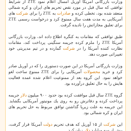
وزارت بازرگانی آمریكا آوریل امسال اعلام نمود ZTE از شرایط
توافقی كه سال قبل در مورد نقض تحریم های ایران و كره شمالی
منعقد شده بود، تخطی كرده و
صادرات
به ZTE را برای
شركت
های
آمریكایی به مدت هفت سال ممنوع كرد و درخواست رسمی ZTE
برای تعلیق مجازاتش را نادیده گرفت.
طبق توافقی كه مقامات به كنگره اطلاع داده اند، وزارت بازرگانی
آمریكا ZTE را ملزم كرده جریمه سنگینی پرداخت كند، مقامات
نظارت كننده آمریكا را در
شركت
گمارده و در تیم مدیریتی خود
تغییراتی صورت دهد.
وزارت بازرگانی آمریكا در این صورت دستوری را كه در آوریل صادر
كرد و خرید
محصولات
آمریكایی را برای ZTE ممنوع ساخت لغو
خواهد نمود. این گروه بعد از ممنوعیت اعلام شده عمده فعالیت
هایش را به حال تعلیق درآورده بود.
گروه ZTE سال قبل موافقت كرده بود حدود ۹۰۰ میلیون
دلار
جریمه
پرداخت كرده و دفاترش رو به روی یك مونیتور آمریكایی بگشاید.
این جریمه به علت زیرپا گذاشتن توافق مربوط به حل تحریم های
ایران و كره شمالی بود.
این
شركت
از ۱۵ آوریل كه هدف تحریم
دولت
آمریكا قرار گرفت،
بیش از سه میلیارد
دلار
زیان كرد.