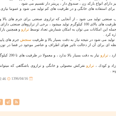
 برای استفاده های خانگی و در ظرفیت های كم تولید می شود و عموما نیازی
نعتی تولید می شود ، از آنجایی كه ترازوی صنعتی برای جرم های بالا و
استفاده می شود دارای بدنه ای با جنس مقاوم و همچنین ظرفیت های بالای 100 كیلوگرم تولید میشود ، برخی از ترازوهای صنع
ز جمله این امكانات می توان به امكان شمارش تعداد توسط
ترازو
و همچنین بارك
ره كرد .
تولید می شود در نتیجه نیاز به دقت بسیار بالا و ظرفیت
سنجش
جرم های پایین
ظه ای برای آن از دخالت تاثیر هوای اطراف و عناصر موجود در فضا در توز
رد ،
ترازو
نیاز به دقت بسیار بالا ندارد ، و
زاد و كودك ،
ترازو
نفركش معمولی و خانگی و ترازوی باشگاهی كه میتوانند
د .
1396/04/16
2:46