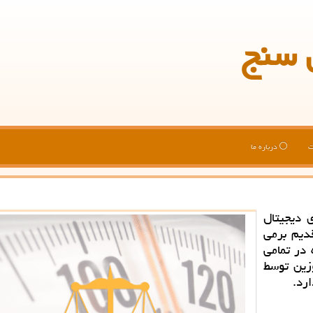
 سنج
ت
درباره ما
 دیجیتال
قدیم برمی
 در تمامی
زین توسط
رد.