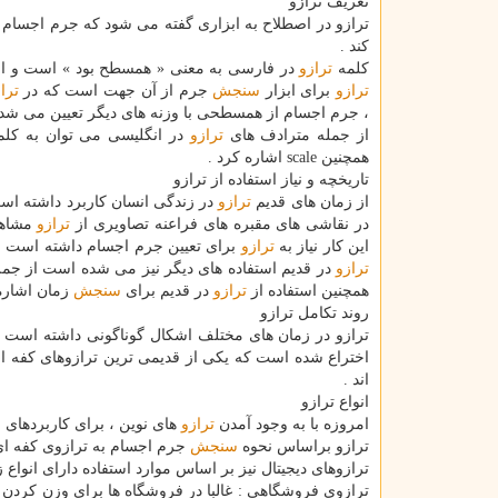
تعریف ترازو
ترازو در اصطلاح به ابزاری گفته می شود كه جرم اجسام ر
كند .
كلمه
ترازو
در فارسی به معنی « همسطح بود » است و اس
ترازو
برای ابزار
سنجش
جرم از آن جهت است كه در
ترا
، جرم اجسام از همسطحی با وزنه های دیگر تعیین می شد
از جمله مترادف های
ترازو
همچنین scale اشاره كرد .
تاریخچه و نیاز استفاده از ترازو
از زمان های قدیم
ترازو
در زندگی انسان كاربرد داشته اس
در نقاشی های مقبره های فراعنه تصاویری از
ترازو
مشاهد
این كار نیاز به
ترازو
برای تعیین جرم اجسام داشته است و
ترازو
در قدیم استفاده های دیگر نیز می شده است از جمله
همچنین استفاده از
ترازو
در قدیم برای
سنجش
زمان اشاره 
روند تكامل ترازو
ترازو در زمان های مختلف اشكال گوناگونی داشته است 
اختراع شده است كه یكی از قدیمی ترین ترازوهای كفه
اند .
انواع ترازو
امروزه با به وجود آمدن
ترازو
های نوین ، برای كاربردهای
ترازو براساس نحوه
سنجش
جرم اجسام به ترازوی كفه ای 
ترازوهای دیجیتال نیز بر اساس موارد استفاده دارای انواع 
ترازوی فروشگاهی : غالبا در فروشگاه ها برای وزن كردن 