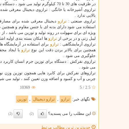
در ظزفیت های 30 تا 70 كیلوگرم تولید می شود ، دستگاه نیز دارای انواع باركد زن ، صندوق دار ، پرینتر دار تقسیم می شود .
ترازوی آشپزخانه یا خانگی : ترازوی دیجیتال معرفی شده
بالایی ندارد .
ترازوی صنعتی :
ترازو
دیجیتال معرفی شده برای مصارف ص
ویژه ای برای سهولت در روند تولید و توزین می باشد ، ا
لیبل زنی و در برخی از
ترازو
ها امكان بسته بندی اولیه اشا
ترازوی آزمایشگاهی :
ترازو
برای استفاده در آزمایشگاه ها 
همچنین برای بالاتر بردن دقت این نوع
ترازو
با ایجاد محف
جلوگیری می شود .
ترازوی نفركش : دستگاه برای توزین جرم انسان كاربرد دا
می شود .
ترازوهای نفركش برای كابرد هایی همچون توزین وزن نو
چربی و آب و كمبود و اضافه وزن تعیین كنند ، تولید می شون
10369
5
/
2.5
تگهای خبر:
ترازو
,
ترازو دیجیتال
,
توزین
این مطلب را می پسندید؟
(2)
(2)
جدیدترین ترین مطالب مرتبط