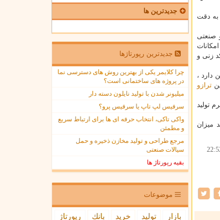
جدیدترین ها
 به دقت
 صنعتی
تی دارای امكانات
جدیدترین رپورتاژها
د زنی و
چرا کلایمر یکی از بهترین روش های دسترسی نما
 دارد ،
در پروژه های ساختمانی است؟
ین
ترازو
میلیونر شدن با تولید نایلون دسته دار
 معمولا در ظرفیت های تا 200 كیلوگرم تولید
سرفیس لپ تاپ یا سرفیس پرو؟
واکی تاکی، انتخاب حرفه ای ها برای ارتباط سریع
 میزان
و مطمئن
مرجع طراحی و تولید مخازن ذخیره و حمل
22:5
سیالات صنعتی
بقیه رپورتاژ ها
موضوعات
بازار
تولید
خرید
بانك
رپورتاژ