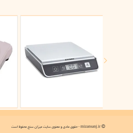
mizansanj.ir - حقوق مادی و معنوی سایت میزان سنج محفوظ است