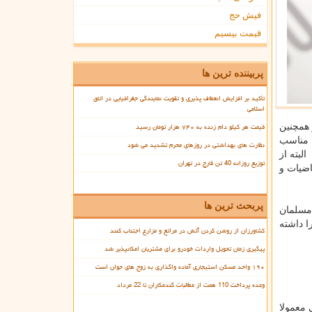
فیش حج
قیمت بیسیم
پربیننده ترین ها
تأکید بر افزایش انعطاف پذیری و تقویت نمایندگی جغرافیایی در اتاق
اسلامی
قیمت هر کیلو دام زنده به ۷۴۰ هزار تومان رسید
 و همچنین
 مناسب
نظارت های بهداشتی در روزهای محرم تشدید می شود
لبته از
توزیع روزانه 40 تن قارچ در تهران
ضیات و
پربحث ترین ها
مسلمان
ا داشته
کشاورزان از روشن کردن آتش در مراتع و مزارع اجتناب کنند
پیگیری زمان تحویل واردات خودرو برای مشتریان امکانپذیر شد
۱۹۰ واحد مسکن استیجاری آماده واگذاری به زوج های جوان است
وعده پرداخت 110 همت از مطالبات گندمکاران تا 22 مرداد
 معمولا