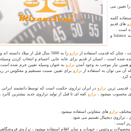
ا تعیین می
تفاده كلمه
زو
های قدیم
ه است .
در انگلیسی می توان به كلمه balance و
ت ، چنان كه قدمت استفاده از
ترازو
را به 5000 سال قبل از میلاد دانسته اند
ه شده است ، انسان از قدیم برای جابه جایی اجسام و انتخاب كردن وسیله
 همین نیاز موجب به وجود آمدن
ترازو
به عنوان وسیله تعیین جرم شده است ا
 آن می توان به استفاده از
ترازو
برای تعیین نسبت مستقیم و معكوس در ریا
كرد .
، قدیمی ترین
ترازو
در ایران ترازوی حكمت است كه توسط دانشمند ایرانی 
 ای محسوب میشود ،
ترازو
كفه ای تا قبل از تولید ترازوی جدید بیشترین كابرد ر
 مختلف
ترازو
های متفاوتی استفاده میشود .
، ترازوی دیجیتال تقسیم می شود .
زیر است :
محصولات پروتئینی ، حبوبات و سایر اقلام استفاده میشود ، ترازوی فروشگاهی