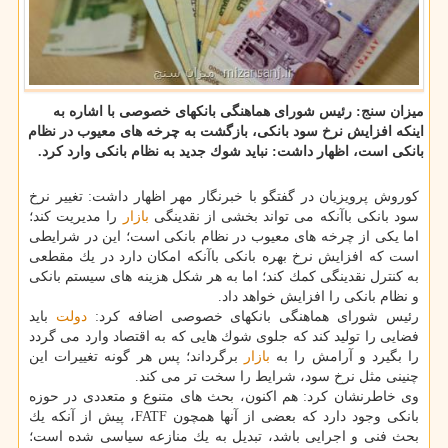
میزان سنج: رئیس شورای هماهنگی بانكهای خصوصی با اشاره به
اینكه افزایش نرخ سود بانكی، بازگشت به چرخه های معیوب در نظام
بانكی است، اظهار داشت: نباید شوك جدید به نظام بانكی وارد كرد.
كوروش پرویزیان در گفتگو با خبرنگار مهر اظهار داشت: تغییر نرخ
سود بانكی باآنكه می تواند بخشی از نقدینگی
بازار
را مدیریت كند؛
اما یكی از چرخه های معیوب در نظام بانكی است؛ این در شرایطی
است كه افزایش نرخ بهره بانكی باآنكه امكان دارد در یك مقطعی
به كنترل نقدینگی كمك كند؛ اما به هر شكل هزینه های سیستم بانكی
و نظام بانكی را افزایش خواهد داد.
رئیس شورای هماهنگی بانكهای خصوصی اضافه كرد:
دولت
باید
فضایی را تولید كند كه جلوی شوك هایی كه به اقتصاد وارد می گردد
را بگیرد و آرامش را به
بازار
برگرداند؛ پس هر گونه تغییرات این
چنینی مثل نرخ سود، شرایط را سخت تر می كند.
وی خاطرنشان كرد: هم اكنون، بحث های متنوع و متعددی در حوزه
بانكی وجود دارد كه بعضی از آنها همچون FATF، پیش از آنكه یك
بحث فنی و اجرایی باشد، تبدیل به یك منازعه سیاسی شده است؛