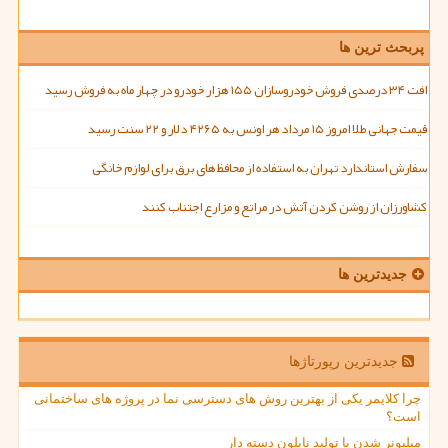
پربحث ترین ها
افت ۳۴ درصدی فروش خودروسازان ۱۵۵ هزار خودرو در چهار ماه به فروش رسید
قیمت جهانی طلا امروز ۱۵ مرداد هر اونس به ۴۲۶۵ دلار و ۲۲ سنت رسید
سفارش استاندارد تهران به استفاده از محافظ های برق برای لوازم خانگی
کشاورزان از روشن کردن آتش در مراتع و مزارع اجتناب کنند
جدیدترین ها
جدیدترین رپورتاژها
چرا کلایمر یکی از بهترین روش های دسترسی نما در پروژه های ساختمانی
است؟
میلیونر شدن با تولید نایلون دسته دار