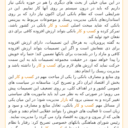
در این میان خیلی از بحث های دیگری را هم در حوزه بانكی نیاز
داریم كه باید در درون سیستم بر روی آنها كار نماییم. این در
شرایطی است كه نظام بانكی ایران اكنون نیاز دارد كه بر روی
استانداردهای بانكی مدیریت ریسك و موضوعات مربوط به بیزینس
بانكی كه شاید مبحث اصلی
كسب و كار
بانكی در كشور باشد،
تمركز كرده و
كسب و كار
بانكی بتواند ارزش افزوده كافی برای ذی
نفعان خود تولید كند.
به گفته پرویزیان، به هرحال این تصمیمات، دارای ارزش افزوده
برای ذی نفعانش است و اگر این تصمیمات بتواند ارزش افزوده
كافی و مازاد را در بلندمدت برای بانكها تضمین كند؛ حتما راه خویش
را پیدا خواهد نمود. در حقیقت مجموعه تصمیمات باید به این سمت
حركت نماید كه ارزش های لازم برای
كسب و كار
را داشته باشد و
مدیریت ریسك را انجام دهد.
وی منابع و مصارف بانكی را یكی از مباحث مهم در
كسب و كار
این
بخش از اقتصاد ایران ذكر و تصریح كرد: متاسفانه در سیاست های
عمومی كشور و در اهداف كلی، بر روی تضعیف این تصمیمات پیش
می رویم؛ در صورتی كه به نظر می آید باید ماموریت های سیاستی
تغییر كرده و به سمتی برود كه
بازار
مدیریت شود؛ در این میان یكی
از مسائل مهم
كسب و كار
بانكی، تعادل منابع و مصارف و سود و
زیان است تا فعالیت های خویش را بتوانند عقلایی انجام دهند و شوك
هایی كه از بیرون و درون به اقتصاد وارد می گردد را مدیریت نمایند.
رئیس شورای هماهنگی بانكهای خصوصی تصریح كرد: رفتار با نظام