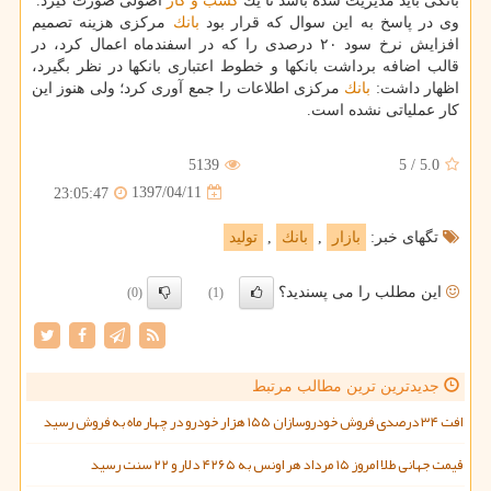
بانكی باید مدیریت شده باشد تا یك
كسب و كار
اصولی صورت گیرد.
وی در پاسخ به این سوال كه قرار بود
بانك
مركزی هزینه تصمیم
افزایش نرخ سود ۲۰ درصدی را كه در اسفندماه اعمال كرد، در
قالب اضافه برداشت بانكها و خطوط اعتباری بانكها در نظر بگیرد،
اظهار داشت:
بانك
مركزی اطلاعات را جمع آوری كرد؛ ولی هنوز این
كار عملیاتی نشده است.
5139
5
/
5.0
1397/04/11
23:05:47
تگهای خبر:
بازار
,
بانك
,
تولید
این مطلب را می پسندید؟
(0)
(1)
جدیدترین ترین مطالب مرتبط
افت ۳۴ درصدی فروش خودروسازان ۱۵۵ هزار خودرو در چهار ماه به فروش رسید
قیمت جهانی طلا امروز ۱۵ مرداد هر اونس به ۴۲۶۵ دلار و ۲۲ سنت رسید