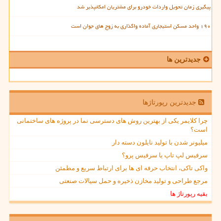
پیگیری زمان تحویل واردات خودرو برای مشتریان امکانپذیر شد
۱۹۰ واحد مسکن استیجاری آماده واگذاری به زوج های جوان است
جدیدترین ها
جدیدترین رپورتاژها
چرا کلایمر یکی از بهترین روش های دسترسی نما در پروژه های ساختمانی
است؟
میلیونر شدن با تولید نایلون دسته دار
سرفیس لپ تاپ یا سرفیس پرو؟
واکی تاکی، انتخاب حرفه ای ها برای ارتباط سریع و مطمئن
مرجع طراحی و تولید مخازن ذخیره و حمل سیالات صنعتی
بقیه رپورتاژ ها