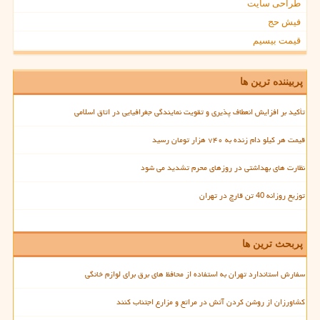
طراحی سایت
فیش حج
قیمت بیسیم
پربیننده ترین ها
تأکید بر افزایش انعطاف پذیری و تقویت نمایندگی جغرافیایی در اتاق اسلامی
قیمت هر کیلو دام زنده به ۷۴۰ هزار تومان رسید
نظارت های بهداشتی در روزهای محرم تشدید می شود
توزیع روزانه 40 تن قارچ در تهران
پربحث ترین ها
سفارش استاندارد تهران به استفاده از محافظ های برق برای لوازم خانگی
کشاورزان از روشن کردن آتش در مراتع و مزارع اجتناب کنند