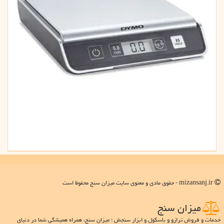
mizansanj.ir - حقوق مادی و معنوی سایت میزان سنج محفوظ است
میزان سنج
خدمات و فروش ترازو و باسکول و ابزار سنجش ؛ میزان سنج، همراه همیشگی شما در دنیای