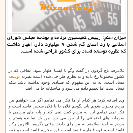
میزان سنج: رییس كمیسیون برنامه و بودجه مجلس شورای
اسلامی با رد ادعای گم شدن ۹ میلیارد دلار، اظهار داشت
كه نظریه توسعه فساد برای كشور طراحی شده است.
غلامرضا تاج گردون در گفت وگو با ایسنا اظهار نمود: اتفاقی كه در
كشور مجموعا رخ داده و به نظرم طراحی شده است نظریه
توسعه
فساد است، نه به این مفهوم كه فسادی وجود نداشته باشد بلكه
فساد است اما تعمیم داده می شود و متاسفانه جا می افتد.
وی اضافه كرد: هر كدام از ما فكر می نماییم اگر می خواهیم بین
مردم محبوب شویم باید بگوییم فلان جا یا فلان شخص فاسد است و
فكر نمی نماییم این به مردم كمك نمی كند و پایه های مردمی یا
سرمایه های اجتماعی را از بین می برد. من یك نماینده هستم و
مردم به امید سلامتم به من رای دادند. وقتی بگوییم بالاترین ركن
فاسد است، قوه قضاییه فاسد است، قوه مجریه فاسد است و همه