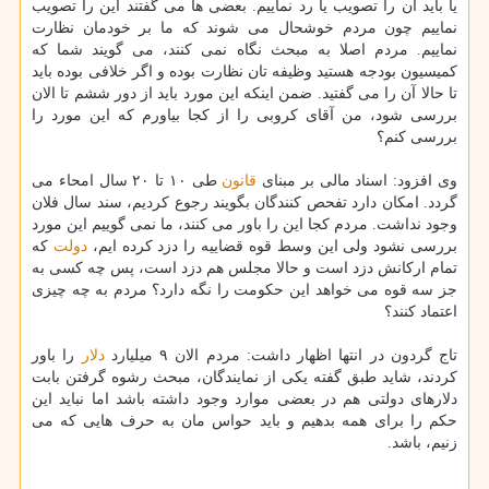
یا باید آن را تصویب یا رد نماییم. بعضی ها می گفتند این را تصویب
نماییم چون مردم خوشحال می شوند كه ما بر خودمان نظارت
نماییم. مردم اصلا به مبحث نگاه نمی كنند، می گویند شما كه
كمیسیون بودجه هستید وظیفه تان نظارت بوده و اگر خلافی بوده باید
تا حالا آن را می گفتید. ضمن اینكه این مورد باید از دور ششم تا الان
بررسی شود، من آقای كروبی را از كجا بیاورم كه این مورد را
بررسی كنم؟
وی افزود: اسناد مالی بر مبنای
قانون
طی ۱۰ تا ۲۰ سال امحاء می
گردد. امكان دارد تفحص كنندگان بگویند رجوع كردیم، سند سال فلان
وجود نداشت. مردم كجا این را باور می كنند، ما نمی گوییم این مورد
بررسی نشود ولی این وسط قوه قضاییه را دزد كرده ایم،
دولت
كه
تمام اركانش دزد است و حالا مجلس هم دزد است، پس چه كسی به
جز سه قوه می خواهد این حكومت را نگه دارد؟ مردم به چه چیزی
اعتماد كنند؟
تاج گردون در انتها اظهار داشت: مردم الان ۹ میلیارد
دلار
را باور
كردند، شاید طبق گفته یكی از نمایندگان، مبحث رشوه گرفتن بابت
دلارهای دولتی هم در بعضی موارد وجود داشته باشد اما نباید این
حكم را برای همه بدهیم و باید حواس مان به حرف هایی كه می
زنیم، باشد.