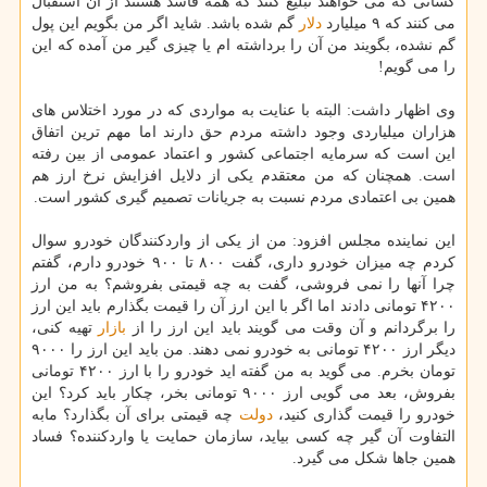
كسانی كه می خواهند تبلیغ كنند كه همه فاسد هستند از آن استقبال
می كنند كه ۹ میلیارد
دلار
گم شده باشد. شاید اگر من بگویم این پول
گم نشده، بگویند من آن را برداشته ام یا چیزی گیر من آمده كه این
را می گویم!
وی اظهار داشت: البته با عنایت به مواردی كه در مورد اختلاس های
هزاران میلیاردی وجود داشته مردم حق دارند اما مهم ترین اتفاق
این است كه سرمایه اجتماعی كشور و اعتماد عمومی از بین رفته
است. همچنان كه من معتقدم یكی از دلایل افزایش نرخ ارز هم
همین بی اعتمادی مردم نسبت به جریانات تصمیم گیری كشور است.
این نماینده مجلس افزود: من از یكی از واردكنندگان خودرو سوال
كردم چه میزان خودرو داری، گفت ۸۰۰ تا ۹۰۰ خودرو دارم، گفتم
چرا آنها را نمی فروشی، گفت به چه قیمتی بفروشم؟ به من ارز
۴۲۰۰ تومانی دادند اما اگر با این ارز آن را قیمت بگذارم باید این ارز
را برگردانم و آن وقت می گویند باید این ارز را از
بازار
تهیه كنی،
دیگر ارز ۴۲۰۰ تومانی به خودرو نمی دهند. من باید این ارز را ۹۰۰۰
تومان بخرم. می گوید به من گفته اید خودرو را با ارز ۴۲۰۰ تومانی
بفروش، بعد می گویی ارز ۹۰۰۰ تومانی بخر، چكار باید كرد؟ این
خودرو را قیمت گذاری كنید،
دولت
چه قیمتی برای آن بگذارد؟ مابه
التفاوت آن گیر چه كسی بیاید، سازمان حمایت یا واردكننده؟ فساد
همین جاها شكل می گیرد.