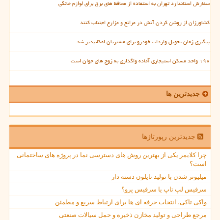
سفارش استاندارد تهران به استفاده از محافظ های برق برای لوازم خانگی
کشاورزان از روشن کردن آتش در مراتع و مزارع اجتناب کنند
پیگیری زمان تحویل واردات خودرو برای مشتریان امکانپذیر شد
۱۹۰ واحد مسکن استیجاری آماده واگذاری به زوج های جوان است
جدیدترین ها
جدیدترین رپورتاژها
چرا کلایمر یکی از بهترین روش های دسترسی نما در پروژه های ساختمانی
است؟
میلیونر شدن با تولید نایلون دسته دار
سرفیس لپ تاپ یا سرفیس پرو؟
واکی تاکی، انتخاب حرفه ای ها برای ارتباط سریع و مطمئن
مرجع طراحی و تولید مخازن ذخیره و حمل سیالات صنعتی