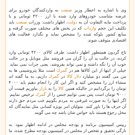
وی با اشاره به اخطار وزیر
صنعت
به واردكنندگان خودرو برای
عرضه متناسب خودروهای وارد شده با ارز ۴۲۰۰ تومانی و یا
پرداخت مابه التفاوت آن به
دولت
، اظهار داشت: وزرات
صنعت
باید
تكلیف این حجم
واردات
كه در بخش های مختلف صورت گرفته و
منابع كشور بلوكه شده را مشخص نماید و نگذارد فعالیت های
اقتصادی متوقف شوند.
تاج گردون همینطور اظهار داشت: طرف كالای ۴۲۰۰ تومانی وارد
كرده، در حالت بد آن را گران می فروشد مثل موبایل و در حالت
خوب آن را نگه داشته و نمی تواند بفروشد، یعنی جرات نمی نماید.
خیلی از اینها از این كالاها هم در
گمرك
است مثلا پتروشیمی ها به
من می گفتند دو میلیارد
دلار
كالا
در
گمرك
داریم، به ما گفته اند
منشاء ارز را مشخص كنید و اگر این كار را انجام دهیم باید ۴۰۰۰
تومان را برگردانیم در حالیكه همین
كالا
را به
بازار
بیاوریم قیمت آن
۹۰۰۰ تومان است پس نمی توانیم جنس را از
گمرك
ترخیص نماییم.
اگر اینها را به صورت غیرفنی به مردم بگوییم خب مردم حق دارند
آن حرف ها را باور كنند. متولیان امر بویژه كسانی مثل نمایندگان كه
محل رجوع هستند باید حواس شان باشد چه می گویند.
رییس كمیسیون برنامه و بودجه مجلس در ادامه اظهار نمود: به
تازگی تحقیق و تفحص از مجلس در كمیسیون بودجه مطرح شده، ما