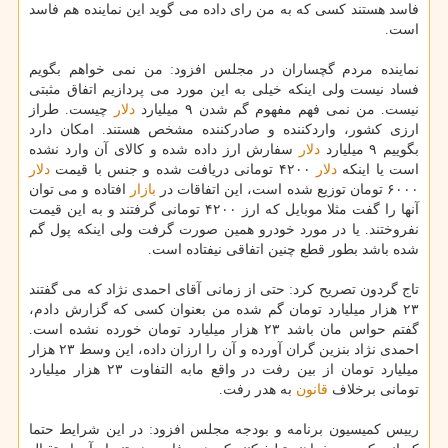
فاسد هستند كسی كه به من رای داده می گوید این نماینده هم فاسد
است.
نماینده مردم گچساران در مجلس افزود: من نمی خواهم بگویم
فساد نیست ولی اینكه خیلی به این مورد می پردازیم اتفاق مثبتی
نیست. من نمی فهم مفهوم گم شدن ۹ میلیارد
دلار
چیست. طراز
ارزی كشور، واردكننده و صادركننده مشخص هستند. امكان دارد
بگوییم ۹ میلیارد
دلار
سفارش ارز داده شده و كالای آن وارد نشده
است یا اینكه
دلار
۴۲۰۰ تومانی دریافت شده و جنس با قیمت
دلار
۶۰۰۰ تومان توزیع شده است، این اتفاقات در
بازار
افتاده و می توان
آنها را گفت مثلا موبایل كه ارز ۴۲۰۰ تومانی گرفتند و به این قیمت
نفروختند. یا در مورد خودرو همین صورت گرفت ولی اینكه پول گم
شده باشد بطور قطع چنین اتفاقی نیفتاده است.
تاج گردون تصریح كرد: حتی از زمانی آقای احمدی نژاد كه می گفتند
۲۳ هزار میلیارد تومان گم شده من بعنوان كسی كه گزارش دادم،
گفتم حواس مان باشد ۲۳ هزار میلیارد تومان خورده نشده است.
احمدی نژاد بنزین گران آورده و آن را ارزان داده، این وسط ۲۳ هزار
میلیارد تومان از بین رفت در واقع مابه التفاوت ۲۳ هزار میلیارد
تومانی برخلاف
قانون
به هدر رفت.
رییس كمیسیون برنامه و بودجه مجلس افزود: در این شرایط حتما