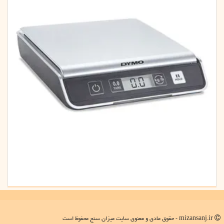
mizansanj.ir - حقوق مادی و معنوی سایت میزان سنج محفوظ است