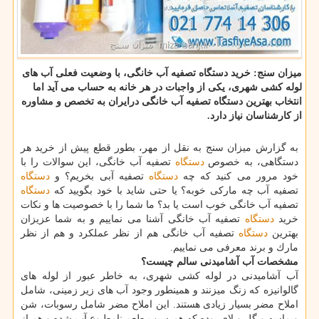
میزان سنج: خرید دستگاه تصفیه آب خانگی، با وضعیت فعلی آب های
لوله كشی شهری، یكی از واجبات در هر خانه به حساب می آید اما
انتخاب بهترین دستگاه تصفیه آب خانگی درایران به تخصص و مشاوره
از كارشناسان نیاز دارد.
به گزارش میزان سنج به نقل از مهر، بطور قطع پیش از خرید هر
دستگاهی، به خصوص
دستگاه
تصفیه آب خانگی، این سوالات را با
خود مرور می كنید كه چه
دستگاه
تصفیه آبی بخریم؟ و
دستگاه
تصفیه آب چه ماركی خوبه؟ یا حتی شاید با خود بگویید كه
دستگاه
تصفیه آب خانگی خوب است یا بد؟ ما شما را با خصوصیت ها و نكات
خرید
دستگاه
تصفیه آب خانگی آشنا می نماییم و به شما عزیزان
بهترین
دستگاه
تصفیه آب خانگی هم از نظر عملكرد و هم از نظر
مارك و برند معرفی می نماییم.
مشخصات آب آشامیدنی سالم چیست؟
آب آشامیدنی در لوله كشی شهری، به خاطر عبور از لوله های
گالوانیزه كه زنگ میزنند و همینطور وجود آب های زیر زمینی، شامل
املاح مضر بسیار زیادی هستند. این املاح مضر شامل رسوبات، شن
و ماسه و گل و لای بوده كه هم سبب طعم نامطبوع آب شده و هم از