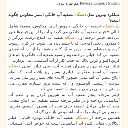
Reverse Osmosis System هم بهره ببرد.
عملكرد بهترین مدل
دستگاه
تصفیه آب خانگی اسمز معكوس چگونه
است؟
یك
دستگاه
تصفیه آب خانگی به روش اسمز معكوس، معمولا شامل
۶ الی ۹ فیلتر تصفیه آب خانگی می گردد و آب را از این فیلترها عبور
می دهد. فیلتر مرحله اول
دستگاه
تصفیه آب، املاح درشت بزرگتر از
۵ میكرون، یعنی املاحی كه با چشم دیده می شوند، در كتری رسوب
كرده و همینطور سبب بروز سنگ كلیه میشوند را از آب آشامیدنی
تصفیه می كند. فیلتر مرحله دوم و سوم تصفیه آب خانگی با نام های
كربن اكتیو و كربن بلاك، به جذب كلر از آب آشامیدنی می پردازند.
فیلتر مرحله چهارم ممبران تصفیه آب، یعنی فیلتر اصلی
دستگاه
تصفیه آب اسمز معكوس، فیلتری بسیار ریز بافت است كه تمام
املاح مضر آب آشامیدنی همچون آلاینده های بسیار ریز مثل نیترات،
نیتریت، آرسنیك، آلومینیوم و... كه سبب بروز بسیاری بیماری های
پوستی و داخلی در بدن میشوند را تصفیه می كند.
فیلتر مرحله پنجم تصفیه آب به شیرین كردن بو و طعم آب
آشامیدنی پرداخته و در فیلتر مرحله ششم تصفیه آب، املاح معدنی
مفید كه طی مراحل تصفیه حذف شده اند همچون كلسیم، منیزیم،
سدیم و بی كربنات را به آب آشامیدنی باز می گرداند.
هفتمین مرحله از
دستگاه
تصفیه آب خانگی یونیزه قلیایی، فیلتر
آلكالاین، قلیایی كننده آب آشامیدنی است كه خواص آنتی اكسیدانی