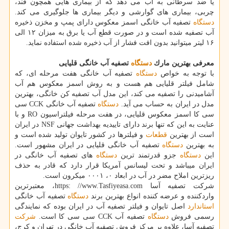
یا ضد سرطانی به آب می دهد كه از بیماری هایی همچون قند،
چربی، بیماری های گوارشی و دیگر بیماری ها جلوگیری می كند.
دستگاه
تصفیه آب خانگی اسمز معكوس دارای پمپ و مخزن ذخیره
آب تصفیه شده است و در صورت قطع آب یا برق به میزان ۱۲ الی
۱۶ لیتر میتوانید بدون افت فشار از آب ذخیره شده استفاده نماید.
معرفی بهترین مارك
دستگاه
تصفیه آب خانگی قلیایی
با توجه به خواص
دستگاه
تصفیه آب خانگی هفت مرحله ای، كه
شامل فیلتر قلیایی هم هست و به روش اسمز معكوس هم آب
آشامیدنی را تصفیه می كند، این مدل آب تصفیه كن خانگی، بهترین
مدل در ایران به حساب می آید.
دستگاه
تصفیه آب خانگی CCK سی
سی كا اسمز معكوس قلیایی، در هفت مرحله فیلتراسیون RO و با
عنایت به این كه تنها برند دارای تاییدیه بهداشت جهانی NSF در ایران
است از بهترین
قطعات
و فیلترها در كشور تایوان تولید شده است و
به بهترین
دستگاه
تصفیه آب خانگی قلیایی در ایران مشهور است.
این
دستگاه
جزو قدرتمند ترین
دستگاه
های تصفیه آب خانگی در
ایران میباشد و تحت لیسانس آمریكا قرار دارد كه قادر به حذف
ریزترین املاح مضر در آب در ابعاد ۰، ۰۰۰۱ میكرون است.
شركت تصفیه آسا https: //www.Tasfiyeasa.com، معتبرترین
واردكننده و عرضه كننده انواع بهترین برند
دستگاه
تصفیه آب خانگی
استاندارد
اصل تایوان و فیلتر تصفیه آب در ایران بوده كه نمایندگی
رسمی فروش
دستگاه
تصفیه آب CCK سی سی كا است.
شركت
تصفیه آسا، علاوه بر مركز فروش تصفیه آب خانگی در تهران و كرج،