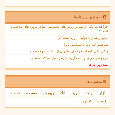
جدیدترین رپورتاژها
چرا کلایمر یکی از بهترین روش های دسترسی نما در پروژه های ساختمانی
است؟
میلیونر شدن با تولید نایلون دسته دار
سرفیس لپ تاپ یا سرفیس پرو؟
واکی تاکی، انتخاب حرفه ای ها برای ارتباط سریع و مطمئن
مرجع طراحی و تولید مخازن ذخیره و حمل سیالات صنعتی
بقیه رپورتاژ ها
موضوعات
بازار
تولید
خرید
بانك
رپورتاژ
توسعه
خدمات
قیمت
تجارت