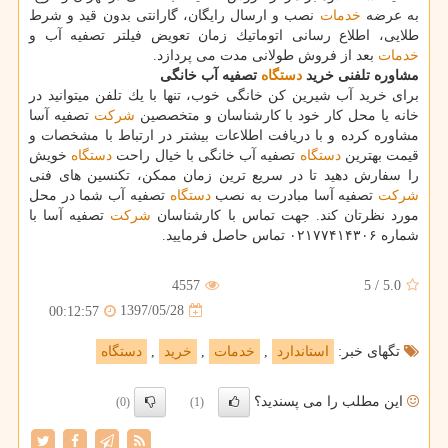
به عرضه
خدمات
نصب و ارسال رایگان، گارانتی بدون قید و شرط
طلایی، اطلاع رسانی اتوماتیك زمان تعویض فیلتر تصفیه آب و
خدمات
بعد از فروش طولانی مدت می پردازد.
مشاوره تلفنی خرید
دستگاه
تصفیه آب خانگی
برای خرید آب شیرین كن خانگی خوب، تنها با یك تلفن میتوانید در
خانه یا محل كار خود با كارشناسان و متخصصین
شركت
تصفیه آسا
مشاوره كرده و با دریافت اطلاعات بیشتر در ارتباط با مشخصات و
قیمت بهترین
دستگاه
تصفیه آب خانگی با خیال راحت
دستگاه
خویش
را سفارش دهید تا در سریع ترین زمان ممكن، تكنسین های فنی
شركت
تصفیه آسا مبادرت به نصب
دستگاه
تصفیه آب شما در محل
مورد نظرتان كند. جهت تماس با كارشناسان
شركت
تصفیه آسا با
شماره ۰۲۱۷۷۴۱۴۳۰۶ تماس حاصل فرمایید.
4557
5
/
5.0
1397/05/28
00:12:57
تگهای خبر:
استاندارد
,
خدمات
,
خرید
,
دستگاه
این مطلب را می پسندید؟
(0)
(1)