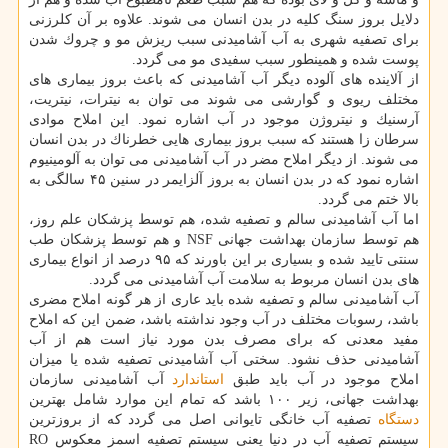
دلایل بروز سنگ كلیه در بدن انسان می شوند. علاوه بر آن كلرزنی
برای تصفیه شهری به آب آشامیدنی سبب ریزش مو و چروك شدن
پوست شده و همینطور سبب سفیدی مو می گردد.
از آلاینده های آلوده دیگر آب آشامیدنی كه باعث بروز بیماری های
مختلف ریوی و گوارشی می شوند می توان به نیترات، نیتریت،
آرسنیك و نیتروژن موجود در آب اشاره نمود. این املاح موادی
سرطان زا هستند كه سبب بروز بیماری هایی خطرناك در بدن انسان
می شوند. از دیگر املاح مضر در آب آشامیدنی می توان به آلومینیوم
اشاره نمود كه در بدن انسان به بروز آلزایمر در سنین ۴۵ سالگی به
بالا ختم می گردد.
اما آب آشامیدنی سالم و تصفیه شده، هم توسط پزشكان علم روز،
هم توسط سازمان بهداشت جهانی NSF و هم توسط پزشكان طب
سنتی تایید شده و بسیاری بر این باورند كه ۹۵ درصد از انواع بیماری
های بدن انسان مربوط به سلامت آب آشامیدنی می گردد.
آب آشامیدنی سالم و تصفیه شده باید عاری از هر گونه املاح مضری
باشد، رسوبات مختلف در آب وجود نداشته باشد، ضمن این كه املاح
مفید معدنی كه برای مصرف بدن مورد نیاز است هم از آب
آشامیدنی حذف نشود. سختی آب آشامیدنی تصفیه شده یا میزان
املاح موجود در آب باید طبق
استاندارد
آب آشامیدنی سازمان
بهداشت جهانی، زیر ۱۰۰ باشد كه تمام این موارد شامل بهترین
دستگاه
تصفیه آب خانگی تایوانی اصل می گردد كه از بروزترین
سیستم تصفیه آب در دنیا یعنی سیستم تصفیه اسمز معكوس RO