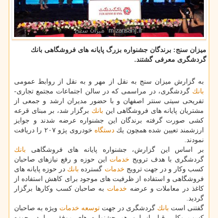
میزان سنج: برندگان جشنواره بزرگ پایانه های فروشگاهی بانك
گردشگری معرفی گشتند.
به گزارش میزان سنج به نقل از مهر و به نقل از روابط عمومی
بانك
گردشگری، در مراسمی كه در سالن اجتماعات مجتمع تجاری-
تفریحی سیتی سنتر اصفهان و با حضور مدیران ارشد و جمعی از
مشتریان پایانه های فروشگاهی این
بانك
برگزار شد، بر مبنای قرعه
كشی صورت گرفته برندگان این جشنواره عرضه شدند و جوایز
ارزشمند تعیین شده همچون یك
دستگاه
خودروی پژو ۲۰۷ را دریافت
نمودند.
بر اساس این گزارش، جشنواره پایانه های فروشگاهی
بانك
گردشگری با هدف ترویج
خدمات
این حوزه و رفع نیازهای صاحبان
كسب وكار و در جهت ترویج
خدمات
گسترده
بانك
در حوزه پایانه های
فروشگاهی و استفاده از ظرفیت های موجود برای كاهش استفاده از
كاغذ در معاملات و عرضه
خدمات
به صاحبان كسب وكارها برگزار
گردید.
گفتنی است
بانك
گردشگری در جهت
توسعه
خدمات
ویژه به صاحبان
كسب وكار، قبل از این هم جشنواره های موفقی را در حوزه