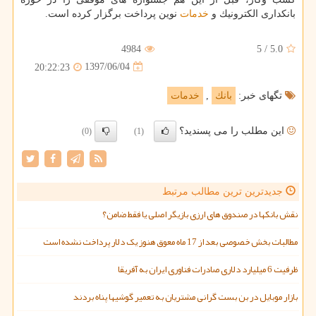
بانكداری الكترونیك و
خدمات
نوین پرداخت برگزار كرده است.
4984
5
/
5.0
1397/06/04
20:22:23
تگهای خبر:
بانك
,
خدمات
این مطلب را می پسندید؟
(0)
(1)
جدیدترین ترین مطالب مرتبط
نقش بانکها در صندوق های ارزی بازیگر اصلی یا فقط ضامن؟
مطالبات بخش خصوصی بعد از 17 ماه معوق هنوز یک دلار پرداخت نشده است
ظرفیت 6 میلیارد دلاری صادرات فناوری ایران به آفریقا
بازار موبایل در بن بست گرانی مشتریان به تعمیر گوشیها پناه بردند