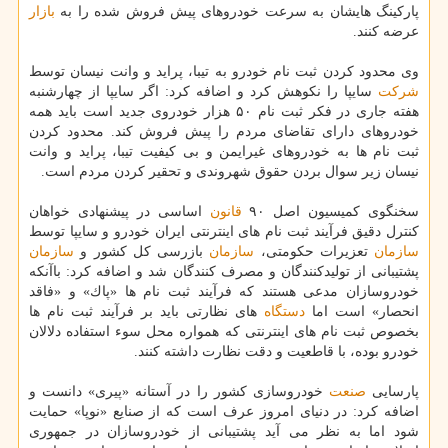
پاركینگ هایشان به سرعت خودروهای پیش فروش شده را به
بازار
عرضه كنند.
وی محدود كردن ثبت نام خودرو به تیبا، پراید و وانت نیسان توسط
شركت
سایپا را نكوهش كرد و اضافه كرد: اگر سایپا از چهارشنبه
هفته جاری در فكر ثبت نام ۵۰ هزار خودروی جدید است باید همه
خودروهای دارای تقاضای مردم را پیش فروش كند. محدود كردن
ثبت نام ها به خودروهای غیرایمن و بی كیفیت تیبا، پراید و وانت
نیسان زیر سوال بردن حقوق شهروندی و تحقیر كردن مردم است.
سخنگوی كمیسیون اصل ۹۰
قانون
اساسی در پیشنهادی خواهان
كنترل دقیق فرآیند ثبت نام های اینترنتی ایران خودرو و سایپا توسط
سازمان
تعزیرات حكومتی،
سازمان
بازرسی كل كشور و
سازمان
پشتیبانی از تولیدكنندگان و مصرف كنندگان شد و اضافه كرد: باآنكه
خودروسازان مدعی هستند كه فرآیند ثبت نام ها «پاك» و «فاقد
انحصار» است اما
دستگاه
های نظارتی باید بر فرآیند ثبت نام ها
بخصوص ثبت نام های اینترنتی كه همواره محل سوء استفاده دلالان
خودرو بوده، با قاطعیت و دقت نظارت داشته كنند.
پارسایی
صنعت
خودروسازی كشور را در آستانه «پیری» دانست و
اضافه كرد: در دنیای امروز عرف است كه از صنایع «نوپا» حمایت
شود اما به نظر می آید پشتیبانی از خودروسازان در جمهوری