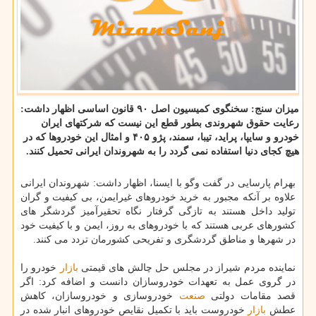
میزان سنج: سخنگوی كمیسیون اصل ۹۰ قانون اساسی اظهار داشت:
رعایت حقوق شهروندی بطور قطع این نیست كه شركتهای ایران
خودرو و سایپا، پراید، تیبا، سمند، پژو ۴۰۵ و امثال این خودروها كه در
هیچ كجای دنیا استفاده نمی گردد را به شهروندان ایرانی تحمیل كنند.
بهرام پارسایی در گفت وگو با ایسنا، اظهار داشت: شهروندان ایرانی
علاوه بر آنكه مجبور به خرید خودروهای غیرایمن، بی كیفیت و گران
تولید داخل هستند به تازگی گرفتار نگاه تحقیرآمیز گردشگر های
كشورهای عربی هستند كه با خودروهای به روز، ایمن و با كیفیت خود
در شهرها و مناطق گردشگری و تفریحی كشورمان تردد می كنند.
نماینده مردم شیراز در مجلس حل چالش های قیمتی
بازار
خودرو را
در گروی عمل به تعهدات خودروسازان دانست و اضافه كرد: اگر
قصد مقامات دولتی
صنعت
خودروسازی و خودروسازان، كاهش
عطش
بازار
خودروست باید با تكمیل نقایص خودروهای انبار شده در