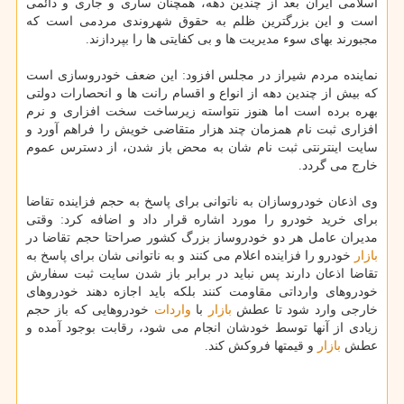
اسلامی ایران بعد از چندین دهه، همچنان ساری و جاری و دائمی
است و این بزرگترین ظلم به حقوق شهروندی مردمی است كه
مجبورند بهای سوء مدیریت ها و بی كفایتی ها را بپردازند.
نماینده مردم شیراز در مجلس افزود: این ضعف خودروسازی است
كه بیش از چندین دهه از انواع و اقسام رانت ها و انحصارات دولتی
بهره برده است اما هنوز نتواسته زیرساخت سخت افزاری و نرم
افزاری ثبت نام همزمان چند هزار متقاضی خویش را فراهم آورد و
سایت اینترنتی ثبت نام شان به محض باز شدن، از دسترس عموم
خارج می گردد.
وی اذعان خودروسازان به ناتوانی برای پاسخ به حجم فزاینده تقاضا
برای خرید خودرو را مورد اشاره قرار داد و اضافه كرد: وقتی
مدیران عامل هر دو خودروساز بزرگ كشور صراحتا حجم تقاضا در
بازار
خودرو را فزاینده اعلام می كنند و به ناتوانی شان برای پاسخ به
تقاضا اذعان دارند پس نباید در برابر باز شدن سایت ثبت سفارش
خودروهای وارداتی مقاومت كنند بلكه باید اجازه دهند خودروهای
خارجی وارد شود تا عطش
بازار
با
واردات
خودروهایی كه باز حجم
زیادی از آنها توسط خودشان انجام می شود، رقابت بوجود آمده و
عطش
بازار
و قیمتها فروكش كند.