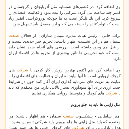
وی اضافه كرد: در كشورهای همسایه مثل آذربایجان و گرجستان در
كمتر چند ساعت می گردد شركتی را ثبت نمود و فعالیت اقتصادی را
شروع كرد. این یك تلنگر است به ما چونكه بوروكراسی آنقدر زیاد
است كه تولیدكننده را خسته می كند و این معضل باید تسهیل شود.
تراب خانی - رئیس هیات مدیره سیمان سازان - از فعالان
صنعت
سیمان هم در این نشست اظهار داشت: تحریم چیز جدیدی نیست و
از قبل هم وجود داشته است. بررسی های انجام شده نشان داده
است كه خود تحریمی ها تاثیر بیشتری از تحریم ها در اقتصاد ایران
دارد.
وی اضافه كرد: هم اكنون بهترین روش، كار كردن با
شركت
های
كوچك اروپایی است تا آنها بیایند به ایران و فعالیت های اقتصادی را با
عنایت به مزیت های سرمایه گذاری ایران آغاز كنند چون در شرایط
جدید ارزی برای آنها سودآوری بسیار بالایی دارد. من معتقدم كه باید
با
شركت
های كوچك و متوسط اروپایی همكاری نماییم.
مثل ژاپنی ها باید به جلو برویم
امیر سلطانی - پیشكسوت
صنعت
سیمان - هم اظهار داشت: من
معتقدم كه باید مثل ژاپنی ها جلو برویم. باید شركتی تاسیس بشود با
هدف بازاریابی برای
شركت
های كوچك. چینی ها هم هنوز همین