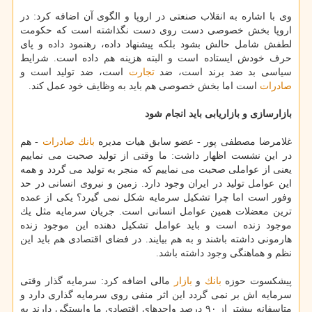
وی با اشاره به انقلاب صنعتی در اروپا و الگوی آن اضافه كرد: در
اروپا بخش خصوصی دست روی دست نگذاشته است كه حكومت
لطفش شامل حالش بشود بلكه پیشنهاد داده، رهنمود داده و پای
حرف خودش ایستاده است و البته هزینه هم داده است. شرایط
سیاسی بد ضد برند است، ضد
تجارت
است، ضد تولید است و
صادرات
است اما بخش خصوصی هم باید به وظایف خود عمل كند.
بازارسازی و بازاریابی باید انجام شود
غلامرضا مصطفی پور - عضو سابق هیات مدیره
بانك
صادرات
- هم
در این نشست اظهار داشت: ما وقتی از تولید صحبت می نماییم
یعنی از عواملی صحبت می نماییم كه منجر به تولید می گردد و همه
این عوامل تولید در ایران وجود دارد. زمین و نیروی انسانی در حد
وفور است اما چرا تشكیل سرمایه شكل نمی گیرد؟ یكی از عمده
ترین معضلات همین عوامل انسانی است. جریان سرمایه مثل یك
موجود زنده است و باید عوامل تشكیل دهنده این موجود زنده
هارمونی داشته باشند و به هم بیایند. در فضای اقتصادی هم باید این
نظم و هماهنگی وجود داشته باشد.
پیشكسوت حوزه
بانك
و
بازار
مالی اضافه كرد: سرمایه گذار وقتی
سرمایه اش بر نمی گردد این اثر منفی روی سرمایه گذاری دارد و
متاسفانه بیشتر از ۹۰ درصد واحدهای اقتصادی ما وابستگی دارند به