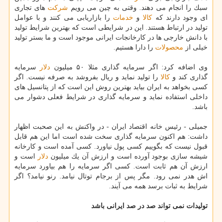
سبك را انجام می دهند. وقتی به چین می رویم
شركت
های تجاری
ای وجود دارند كه
كالا
و
خدمات
را بازاریابی می كنند و با عوامل
تولید در ارتباط هستند. این در شرایطی است كه بهترین شرایط تولید
با دانش خارجی ها در كارخانجات ایرانی موجود است و ما بستر تولید
خیلی از
محصولات
را دارا هستیم.
وی اضافه كرد: اگر سرمایه گذاری مثلا ۵۰ میلیون
دلار
سرمایه
گذاری كند و
كالا
را تولید نماید و ریال بفروشد به صرفه نیست. اگر
كسی بخواهد به ایران بیاید بهترین روش این است كه از پتانسیل های
داخلی استفاده نماید و سرمایه گذاری در شرایط فعلی دشوار می
باشد.
جمیلی - رئیس خانه اقتصاد ایران - در واكنش به این صحبت اظهار
داشت: هم اكنون سرمایه گذاری سخت شده است اما این هم قابل
قبول نیست كه بگوییم كسی پول نیاورد. كسی آمده است و كارخانه
شیشه سازی بوجود آورده است و ارزش آن یك میلیون
دلار
است و
ارزش آن هم ثابت است. كسی اگر سرمایه را هم بیاورد سرمایه
اش هدر نمی رود. مگر پس از برجام توتال نیامد. رنو نیامد؟ اگر
شرایط به ثبات برسد همه می آیند.
تولیدات نمی تواند صد در صد ایرانی باشد