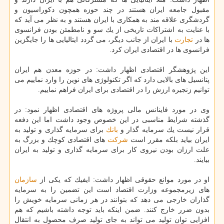
مقبول جامعه ایران هستند در چند حوزه همچون دكوراسیون و
گردشگری علاقه مند به همكاری با ایران هستند و به نظر می آید كه
با عنایت به اشتراكات تاریخی از یك سو و نامطمئن بودن فرانسوی
ها در
تجارت
با ایران از جانب دیگر، می گردد ایتالیایی ها را جایگزین
فرانسوی ها در اقتصادی ایران كرد.
این پژوهشگر اقتصادی اظهار داشت: در حوزه معدن هم ایران
پتانسیل های بالایی دارد كه اگر تكنولوژی های نوین را وارد نماییم می
توانیم زنجیره ارزش را در اقتصادی برای ایران فراهم نماییم.
وی در مورد فاینانس مالی پروژه های اقتصادی اظهار نمود: در
گذشته شرایط مناسبی در این خصوص وجود داشت اما این دفعه
قرار نیست یك سرمایه گذار و
بانك
برای سرمایه گذاری و تولید به
ایران بیاید بلكه مقرر است
شركت
های اقتصادی كوچك و بزرگ به
علت ارزان بودن نیروی كار برای سرمایه گذاری و تولید به ایران
بیایند.
او در مورد موانع حقوقی اظهار داشت: ایفیك كه یكی از
سازمان
های زیرمجموعه وزارت اقتصاد است این تضمین را به سرمایه
گذاران خارجی می دهد كه بتوانند در هر زمانی سرمایه خویش را
بدون ضرر خارج كنند. ضمن اینكه باید توجه داشته باشیم كه هم
افزایی توان تولید می تواند به جای تولید صرف محصول به انتقال