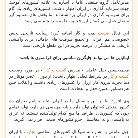
مدیرعامل گروه صنعتی آتاما با اشاره به علاقه كشورهای كوچك
جهت سرمایه گذاری در ایران اظهار داشت: كشورهای زیادی یك گام
برای سرمایه گذاری در ایران برداشته اند اما بخش های تصمیم گیر
منفعل عمل می كنند و این فعالیت ها به سرانجام نمی رسد.
این فعال
صنعت
نفت و گاز اضافه كرد: رسالت تاریخی بخش
خصوصی، هم افزایی و تجمیع ظرفیت های جامانده برای واكنشی
تاریخی به كنشگران عرصه تحریم در این مقطع تاریخی است.
ایتالیایی ها می توانند جایگزین مناسبی برای فرانسوی ها باشند
محمدحسین جبل عاملی - مدرس
كسب و كار
- در مورد وضعیت
كسب و كار
در شرایط فعلی اظهار داشت: از دوران عصر مونتاژ در
دنیا تجربه نیروی كار ارزان را كشورهای زیادی داشتند و انقلاب چین
هم دستاورد همین فعل و انفعالات است.
وی افزود: بنا بر این پتانسیل ما در ایران شاید بتوانیم بعنوان یك
كشور صنعتی كه توان تولید دارد و پایه مهندسی هم دارد، تولید نماییم
چون كه كشورهای اطراف ما هیچ كدام تولیدكننده نیستند، نه عراق
نه پاكستان و نه افغانستان جزو كشورهای صنعتی قرار نمی گیرند.
جبل عاملی با اشاره به سیگنال كشورهای متقاضی
تجارت
با ایران
اظهار داشت: مثلا ایتالیایی ها كه مشتركاتی هم با ایران دارند و