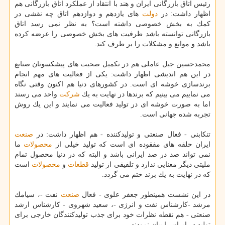
رئیس اتاق بازرگانی ایران و هند با انتقاد از عملكرد اتاق بازرگانی هم
اظهار داشت: در
دولت
های یازدهم و دوازدهم اتاق چه نقشی در
كمك به بخش خصوصی داشته است؟ به نظر نمی رسد اتاق
بازرگانی توانسته باشد ظرفیت های بخش خصوصی را عرضه كرده
باشد و موانع و مشكلات را بر طرف كند.
محمدحسین جبل عاملی هم در تكمیل صحبت های پیشكسوتان صنایع
در این هم اندیشی اظهار داشت: یكی از فعالیت های مهم انجام
برندسازی خوشه ای است. در كشورهای دنیا هم اكنون وقتی نگاه
می نماییم می بینیم كه برندها در نهایت به یك
شركت
واحد می رسند
اما به صورت خوشه ای در تولید فعالیت می نمایند و این یك روش
تجربه شده جهانی است.
تنكابنی - فعال صنعتی و تولیدكننده - هم اظهار داشت: در
صنعت
ایران حلقه های مفقوده ای است كه تولید خیلی از
محصولات
ما
نمی تواند صد در صد ایرانی باشد و البته كه در دنیا محصول تمام
ملیتی دیگر معنایی ندارد و تلفیقی از تولید
قطعات
و
محصولات
است
كه در نهایت به یك برند ختم می گردد.
در این نشست همینطور جعفر علوی - فعال
صنعت
نفت -، سیامك
مرشد -كارشناس نفت و انرژی -، سعید شهروی - كارشناس ارشد
صنعتی - هم نقطه نظرات خود برای جذب تولیدكنندگان خارجی برای
تولید در ایران را بیان نمودند.