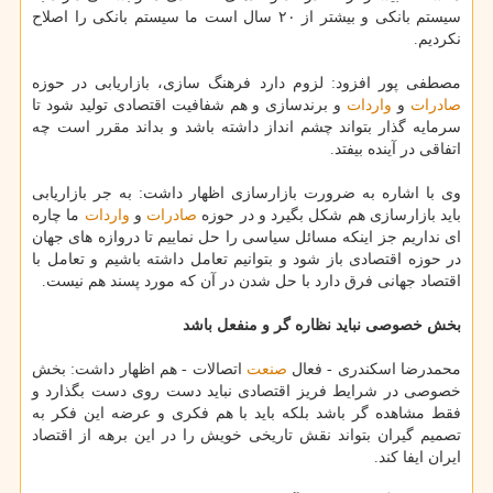
سیستم بانكی و بیشتر از ۲۰ سال است ما سیستم بانكی را اصلاح
نكردیم.
مصطفی پور افزود: لزوم دارد فرهنگ سازی، بازاریابی در حوزه
صادرات
و
واردات
و برندسازی و هم شفافیت اقتصادی تولید شود تا
سرمایه گذار بتواند چشم انداز داشته باشد و بداند مقرر است چه
اتفاقی در آینده بیفتد.
وی با اشاره به ضرورت بازارسازی اظهار داشت: به جر بازاریابی
باید بازارسازی هم شكل بگیرد و در حوزه
صادرات
و
واردات
ما چاره
ای نداریم جز اینكه مسائل سیاسی را حل نماییم تا دروازه های جهان
در حوزه اقتصادی باز شود و بتوانیم تعامل داشته باشیم و تعامل با
اقتصاد جهانی فرق دارد با حل شدن در آن كه مورد پسند هم نیست.
بخش خصوصی نباید نظاره گر و منفعل باشد
محمدرضا اسكندری - فعال
صنعت
اتصالات - هم اظهار داشت: بخش
خصوصی در شرایط فریز اقتصادی نباید دست روی دست بگذارد و
فقط مشاهده گر باشد بلكه باید با هم فكری و عرضه این فكر به
تصمیم گیران بتواند نقش تاریخی خویش را در این برهه از اقتصاد
ایران ایفا كند.