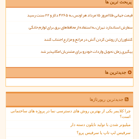
پربحث ترین ها
قیمت جهانی طلا امروز ۱۵ مرداد هر اونس به ۴۲۶۵ دلار و ۲۲ سنت رسید
سفارش استاندارد تهران به استفاده از محافظ های برق برای لوازم خانگی
کشاورزان از روشن کردن آتش در مراتع و مزارع اجتناب کنند
پیگیری زمان تحویل واردات خودرو برای مشتریان امکانپذیر شد
جدیدترین ها
جدیدترین رپورتاژها
چرا کلایمر یکی از بهترین روش های دسترسی نما در پروژه های ساختمانی
است؟
میلیونر شدن با تولید نایلون دسته دار
سرفیس لپ تاپ یا سرفیس پرو؟