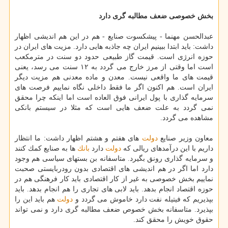
بخش خصوصی ضعف مطالبه گری دارد
عبدالحسن مهنما - پیشكسوت صنایع - هم در این هم اندیشی اظهار
داشت: باید ابتدا ببینیم ایران چه جاذبه هایی دارد. مزیت های ایران در
حوزه انرژی است. قیمت گاز طبیعی حدود دو سنت در مترمكعب
است اما وقتی از مرز خارج می گردد به ۱۲ سنت می رسد، یعنی
قیمت های ما واقعی نیست. معدن و ماده معدنی هم مزیت دیگر
ایران است. هم اكنون اگر ما فقط داخلی نگاه نماییم فرصت های
سرمایه گذاری با پول ایرانی فوق العاده است اما اینكه چرا محقق
نمی گردد به علت ضعف هایی است كه مثلا در سیستم بانكی
مشاهده می گردد.
معاون وزیر صنایع
دولت
های هفتم و هشتم اظهار داشت: ما انتظار
داریم با این درآمدهای ریالی كه
دولت
دارد
بانك
ها به صنایع كمك كنند
و سرمایه گذاری رونق بگیرد. متاسفانه بن بستهای سیاسی هم وجود
دارد اما اگر در هم اندیشی های اقتصادی بدون رودربایستی صحبت
نماییم بخش خصوصی به غیر از كار اقتصادی باید كار فرهنگی هم در
حوزه اقتصاد انجام بدهد. باید لابی های تجاری را هم انجام بدهد. باید
بپذیریم كه فیتیله نفت دارد خاموش می گردد و
دولت
هم باید این را
بپذیرد. متاسفانه بخش خصوص ضعف مطالبه گری دارد و نمی تواند
حقوق خویش را محقق كند.