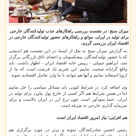
میزان سنج: در نشست بررسی راهكارهای جذب تولیدكنندگان خارجی
برای تولید در ایران، موانع و راهكارهای حضور تولیدكنندگان خارجی در
اقتصاد ایران بررسی گردید.
به گزارش میزان سنج به نقل از ایسنا، در این نشست هم اندیشی
كه با حضور تولیدكنندگان، پیشكسوتان و اعضای اتاق بازرگانی برگزار
شد، ابراهیم جمیلی - رییس خانه اقتصاد ایران - اظهار داشت: باید
واقع گرایانه صحبت نماییم. این تحریم یك فرصت است كه ما از
اروپا استفاده نماییم و آنها هم بتوانند با ما وارد تعامل اقتصادی شوند.
وی اضافه كرد: در شرایط كنونی باید مسائل سیاسی را حل نماییم
اما در همین شرایط هم اگر كسی از خارج پول بیاورد برای تولید در
ایران، حتما سودآور است چون نرخ ارز در ایران بالاست و برای
سرمایه گذاری خارجی به صرفه است.
هم افزایی؛ نیاز امروز اقتصاد ایران است
رئیس انجمن صادركنندگان نمونه و برتر در مورد برگزاری هم
اندیشی های اقتصادی اظهار داشت: اگر این هم اندیشی ها منجر به