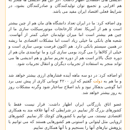
هم افزایی و تجمیع توان تولیدكنندگان و صادركنندگان بشود، در
شرایط فعلی اقتصاد ایران مفید می باشد.
وی اضافه كرد: ما در ایران تعداد دانشگاه های مان هم از چین بیشتر
است و هم از آمریكا. تعداد كارخانجات موتورسیكلت سازی ما از
چین هم بیشتر است اما میزان تولیدمان خیلی كمتر از آنهاست.
شعبه های بانكی ما خیلی زیاد است اما مشكلات اقتصادی ما ریشه
در همین سیستم بانكی دارد. هم اكنون فرصت بومی سازی است و
خیلی از كالاها را می گردد بومی سازی كرد و ما توانمندی مان هم از
دوره جنگ بالاتر است هم از دوره تحریم سابق و هم اندیشی ها می
تواند منجر به استفاده از تجربیات دیگران و انتقال تجربیات شود.
او اضافه كرد: در دو سه ماهه آینده فشارهای ارزی بیشتر خواهد شد
و ما هم به
دولت
گفتیم كه ارز ۴۲۰۰ تومانی كاری از پیش نمی برد
اما گوشی بدهكار نبود و باید اصلاح ساختار شود وگرنه مشكلات روز
به روز بیشتر خواهد شد.
عضو اتاق بازرگانی ایران اظهار داشت: قرار نیست فقط با
كشورهای بزرگ كار نماییم. در شرایطی كه آنها علاقه مند به همكاری
اقتصادی نیستند، می توانیم با كشورهای كوچك كار نماییم. كشورهای
اروپایی مثل لیتوانی و استونی هم كشورهایی هستند كه می توانیم با
پژوهش نیازهای آنها را بسنجیم و با آنها همكاری نماییم.