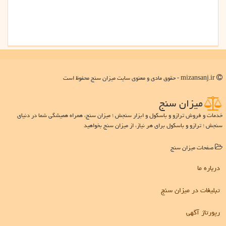
mizansanj.ir - حقوق مادی و معنوی سایت میزان سنج محفوظ است
میزان سنج
خدمات و فروش ترازو و باسکول و ابزار سنجش ؛ میزان سنج، همراه همیشگی شما در دنیای
سنجش ؛ ترازو و باسکول برای هر نیاز، از میزان سنج بخواهید
صفحات میزان سنج
درباره ما
تبلیغات در میزان سنج
رپورتاژ آگهی