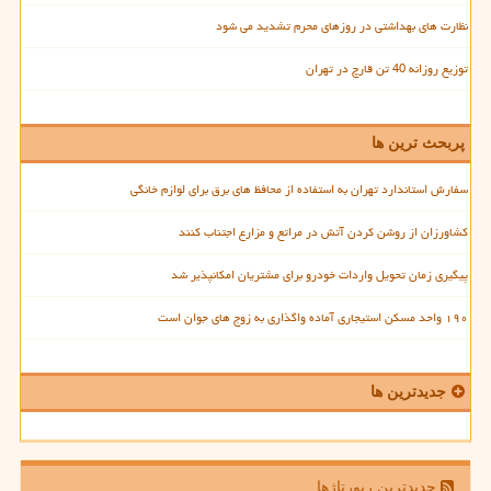
نظارت های بهداشتی در روزهای محرم تشدید می شود
توزیع روزانه 40 تن قارچ در تهران
پربحث ترین ها
سفارش استاندارد تهران به استفاده از محافظ های برق برای لوازم خانگی
کشاورزان از روشن کردن آتش در مراتع و مزارع اجتناب کنند
پیگیری زمان تحویل واردات خودرو برای مشتریان امکانپذیر شد
۱۹۰ واحد مسکن استیجاری آماده واگذاری به زوج های جوان است
جدیدترین ها
جدیدترین رپورتاژها