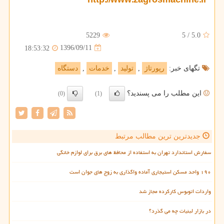
http://www.zagrosmachine.ir
5229
5
/
5.0
1396/09/11
18:53:32
تگهای خبر:
رپورتاژ
,
تولید
,
خدمات
,
دستگاه
این مطلب را می پسندید؟
(0)
(1)
جدیدترین ترین مطالب مرتبط
سفارش استاندارد تهران به استفاده از محافظ های برق برای لوازم خانگی
۱۹۰ واحد مسکن استیجاری آماده واگذاری به زوج های جوان است
واردات اتوبوس کارکرده مجاز شد
در بازار لبنیات چه می گذرد؟