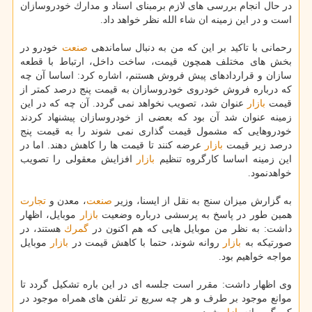
در حال انجام بررسی های لازم برمبنای اسناد و مدارك خودروسازان
است و در این زمینه ان شاء الله نظر خواهد داد.
رحمانی با تاكید بر این كه من به دنبال ساماندهی
صنعت
خودرو در
بخش های مختلف همچون قیمت، ساخت داخل، ارتباط با قطعه
سازان و قراردادهای پیش فروش هستنم، اشاره كرد: اساسا آن چه
كه درباره فروش خودروی خودروسازان به قیمت پنج درصد كمتر از
قیمت
بازار
عنوان شد، تصویب نخواهد نمی گردد. آن چه كه در این
زمینه عنوان شد آن بود كه بعضی از خودروسازان پیشنهاد كردند
خودروهایی كه مشمول قیمت گذاری نمی شوند را به قیمت پنج
درصد زیر قیمت
بازار
عرضه كنند تا قیمت ها را كاهش دهند. اما در
این زمینه اساسا كارگروه تنظیم
بازار
افزایش معقولی را تصویب
خواهدنمود.
به گزارش میزان سنج به نقل از ایسنا، وزیر
صنعت
، معدن و
تجارت
همین طور در پاسخ به پرسشی درباره وضعیت
بازار
موبایل، اظهار
داشت: به نظر من موبایل هایی كه هم اكنون در
گمرك
هستند، در
صورتیكه به
بازار
روانه شوند، حتما با كاهش قیمت در
بازار
موبایل
مواجه خواهیم بود.
وی اظهار داشت: مقرر است جلسه ای در این باره تشكیل گردد تا
موانع موجود بر طرف و هر چه سریع تر تلفن های همراه موجود در