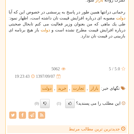
كمرگ روانه
بازار
شود.
رحمانی درانتها همین طور در پاسخ به پرسشی در خصوص این كه آیا
دولت
مصوبه ای درباره افزایش قیمت نان داشته است، اظهار نمود:
طی یك ماهی كه من بعنوان وزیر فعالیت می كنم تابحال صحبتی
درباره افزایش قیمت مطرح نشده است و
دولت
باز هیچ برنامه ای
بازبینی در قیمت نان ندارد.
5062
5
/
5.0
1397/09/07
19:23:43
تگهای خبر:
بازار
,
تجارت
,
خرید
,
دولت
این مطلب را می پسندید؟
(0)
(1)
جدیدترین ترین مطالب مرتبط