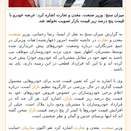
میزان سنج: وزیر صنعت، معدن و تجارت اشاره كرد: عرضه خودرو با
قیمت پنج درصد زیر قیمت بازار تصویب نخواهد شد.
به گزارش میزان سنج به نقل از ایسنا، رضا رحمانی، وزیر
صنعت
،
معدن و
تجارت
در حاشیه جلسه امروز (چهارشنبه) هیات وزیران در
جمع خبرنگاران، درباره وضعیت خودروهای پیش خریداری شده
توسط مشتریان، اظهار نمود: بدون تردید خودروسازان موظف می
باشند به تعهد خود در مقابل مشتریانی كه خودروی خودرا پیش خرید
كرده اند و یا این كه قرارداد قطعی در این زمینه دارند، پای بند
باشند.
وی با اشاره به این كه تعیین قیمت جدید برای خودروهایی مشمول
قیمت گذاری در حال بررسی در كارگروه تنظیم
بازار
است، درباره
اعلام برخی خودروسازان در خصوص فروش خودروهای خود به
قیمت پنج درصد زیر قیمت
بازار
، اشاره كرد: هر آن چه كه در
قرارداد خودروسازان با مشتریان وجود دارد ملاك است. خیلی از
افزایش قیمت خودروها تا كمتر از پنج درصد قیمت
بازار
سخن گفته
اند كه اینها برمبنای حدس و گمان و نظر شخصی است.
وزیر
صنعت
، معدن و
تجارت
اشاره كرد: هم اكنون
سازمان
حمایت