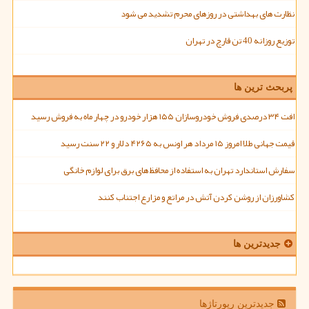
نظارت های بهداشتی در روزهای محرم تشدید می شود
توزیع روزانه 40 تن قارچ در تهران
پربحث ترین ها
افت ۳۴ درصدی فروش خودروسازان ۱۵۵ هزار خودرو در چهار ماه به فروش رسید
قیمت جهانی طلا امروز ۱۵ مرداد هر اونس به ۴۲۶۵ دلار و ۲۲ سنت رسید
سفارش استاندارد تهران به استفاده از محافظ های برق برای لوازم خانگی
کشاورزان از روشن کردن آتش در مراتع و مزارع اجتناب کنند
جدیدترین ها
جدیدترین رپورتاژها