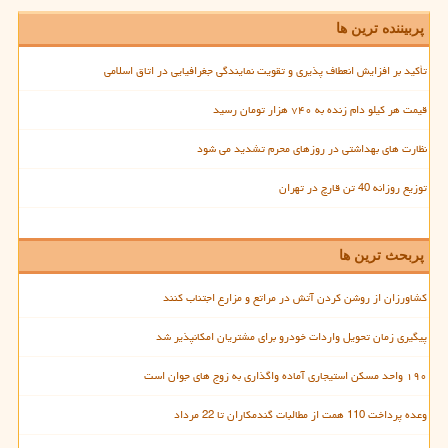
پربیننده ترین ها
تأکید بر افزایش انعطاف پذیری و تقویت نمایندگی جغرافیایی در اتاق اسلامی
قیمت هر کیلو دام زنده به ۷۴۰ هزار تومان رسید
نظارت های بهداشتی در روزهای محرم تشدید می شود
توزیع روزانه 40 تن قارچ در تهران
پربحث ترین ها
کشاورزان از روشن کردن آتش در مراتع و مزارع اجتناب کنند
پیگیری زمان تحویل واردات خودرو برای مشتریان امکانپذیر شد
۱۹۰ واحد مسکن استیجاری آماده واگذاری به زوج های جوان است
وعده پرداخت 110 همت از مطالبات گندمکاران تا 22 مرداد