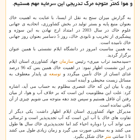
و هوا كمتر متوجه مرگ تدریجی این سرمایه مهم هستیم.
به گزارش میزان سنج به نقل از ایسنا، با عنایت به اهمیت خاك
بعنوان منبع پایه و بستر تولید در بخش كشاورزی، اتحادیه ی جهانی
علوم خاك در سال 2003 در امتداد ارج نهادن به این سوژه و
پیشگیری از تخریب و نابودی خاك، روز 5 دسامبر بعنوان روز جهانی
خاك نامیده است.
به همین مناسبت امروز در دانشگاه ایلام نشستی با همین عنوان
برگزار گردید.
«سیدمحمد تراب میری» رئیس
سازمان
جهاد كشاورزی استان ایلام
در این نشست اظهار نمود: در اهمیت خاك همین بس كه 96 درصد
غذای انسان از خاك تأمین میگردد و
توسعه
ی پایدار معطوف به
مسائل زیست محیطی و آینده است.
وی با بیان این كه خاك عنصری مظلوم به حساب می آید، اشاره
كرد: علت این مظلومیت این است كه بر خلاف آب و هوا، از میان
رفتن آن غافل هستیم و سپس چند دهه متوجه می شویم چیزی از آن
باقی نمانده است.
مدیركل جهاد كشاورزی استان ایلام اظهار داشت: یكی دیگر از
تفاوت های خاك با آب این است كه آب تجدیدپذیر است و تَرسالی
می تواند آب را دوباره احیاء كند اما تجدیدپذیری خاك سال ها طول
می كشد و به سختی صورت می گیرد و زمان زیادی طول می كشد
تا 1 سانتی
متر
خاك شكل بگیرد.