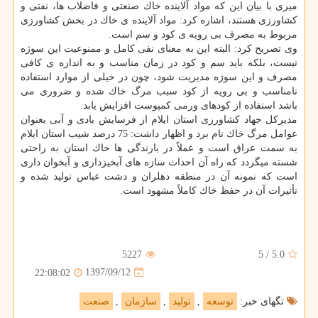
میری با بیان این كه مواد آلاینده خاك صنعتی و فاضلاب ها، نفتی و
كشاورزی هستند، اشاره كرد: مواد آلاینده ی خاك در بخش كشاورزی
مربوط به مصرف بی رویه ی كود و سم است.
وی تصریح كرد: البته این به معنای نفی كامل و ممنوعیت این سوژه
نیست، بلكه باید سم و كود در زمان مناسب و به اندازه ی كافی
مصرف و این سوژه مدیریت شود، چون در خیلی از موارد استفاده
نامناسب و بی رویه از كود سبب مرگ خاك شده و ضروری می
باشد استفاده از كودهای ورمی كمپوست افزایش یابد.
مدیركل جهاد كشاورزی استان ایلام از فرسایش بادی و آبی بعنوان
عوامل مرگ خاك نام برد و اظهار داشت: 75 درصد شیب استان ایلام
به سمت عراق است و عملاً در بارندگی ها خاك استان به راحتی
شسته میگردد كه راه آن احداث سازه های آبخیزداری و آبخوان داری
است كه نمونه آن در منطقه دهلران و دشت عباس تولید شده و
تأثیرات آن در حفظ خاك كاملاً مشهود است.
5227
5
/
5.0
1397/09/12
22:08:02
تگهای خبر:
توسعه
,
تولید
,
سازمان
,
صنعت