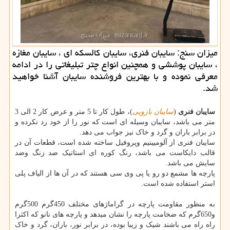
میزان سنج: سایبان فنری، سایبان كالسكه ای ، سایبان مغازه
، سایبان پوششی و همچنین انواع چتر تبلیغاتی را در ادامه
معرفی نموده و با بهترین فروشنده سایبان آشنا خواهید
شد.
سایبان فنری
(
سایبان بازویی
)، طول کار تا 5 متر و عرض کار 2 الی 3
متر می باشد، سایبان وسیله ای است که نور را از خود رد نکرده و
در برابر باران و گرد و خاک نیز جواب می دهد.
سایبان فنری از آلومیینیم وپروفیل ساخته شده است، قطعات آن در
قالب دایکاست می باشد، رنگ کوره ای استاتیک ضد زنگ وضد
سایش می باشد.
پارچه ها مشمع دو رو یا پی وی سی هستند که در آن ها از الیاف پلی
استر استفاده شده است.
به منظور مقاومت پارچه در گراماژهای مختلف 450گرم 500گرم
و650گرم که ضخامت پارچه را نشان میدهد و پارچه های نانو که اکثرا
راه راه می باشند شیک و زیبا بوده، در برابر نور، باران، گرد و خاک