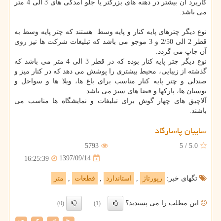
کاربرد آن بیشتر در دهنه های بزرگتر یا جلو امدگی های 3 الی 4 متر
می باشد.
نوع دیگر چترهای پایه کنار و پایه وسط هستند که چتر پایه وسط به
قطر 2 الی 2/50 و 3 موجو می باشد که تبلیغات شرکت ها نیز روی
آن چاپ می گردد.
نوع دیگر چتر پایه کنار بوده که در قطر 3 الی 4 متر می باشد که
گذشته از زیبایی، محیط بیشتری را پوشش می دهد که در کنار میز و
صندلی و چتر پایه کنار مناسب برای باغ ها، ویلا ها و سواحل و
بوستان ها، پارکها و فضا های سبز می باشد.
آلاچیق های چهار گوش برای تبلیغات و نمایشگاه ها مناسب می
باشند.
سایبان پاسارگاد
5793
5
/
5.0
1397/09/14
16:25:39
تگهای خبر:
رپورتاژ
,
استاندارد
,
قطعات
,
متر
این مطلب را می پسندید؟
(0)
(1)