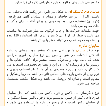
مقاوم می باشد ولی مقاومت پارچه وارداتی (کره ای) را ندارد.
سایبان های کالسکه ای
به شکل نیم دایره، در رنگبند های مختلف می
باشند، اکثرا از برزنت حاجیان و مهنام و اسپادان گاهی هم پارچه
(کره ای) استفاده می شود، به خوبی در برابر آفتاب، باران و گرد و
خاک مقاوم می باشد.
جهت تبلیغات شرکت ها و چاپ لوگوی مد نظر شرکت ها مناسب
می باشد و طول کار از 1 الی 5 متر و عرض کار استاندارد 120 بوده
و بسته به محیط نصب می تواند کمتر یا بیشتر باشد.
سایبان مغازه
نوع دیگر
سایبان
ها پوششی بوده که بیشتر جهت زیبایی و سایه
انداختن استفاده می شود و چون این نوع سایبان طوری طراحی
شده که ثابت بوده و متحرک نیست بیشتر برای کافی شاپ ها و
رستورانها و فروشگاه که از دیزاین و معماری بخصوصی استفاده می
کنند کاربرد دارد و پارچه مصرفی در آن ها بخاطر انعطاف پدیری و
نرم بودن از جنس پارچه های مشکی نانو می باشد که زیبا و شکیل و
مقاوم است و سازه آن پروفیل می باشد وبه شکل مکعب مستطیل
ساخته می شود.
نوع دیگرسازه ها، باکس و فول باکس می باشد که مدل سایبان
فنری داخل کتور از جنس آلومیینیم بوده و فول باکس نسبتا سنگین تر
از سایبان باکس است و از زنجیر در بازو ها استفاده می شود و