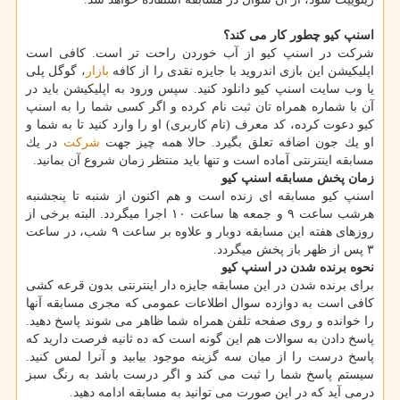
اسنپ كیو چطور كار می كند؟
شركت در اسنپ كیو از آب خوردن راحت تر است. كافی است
اپلیكیشن این بازی اندروید با جایزه نقدی را از كافه
بازار
، گوگل پلی
یا وب سایت اسنپ كیو دانلود كنید. سپس ورود به اپلیكیشن باید در
آن با شماره همراه تان ثبت نام كرده و اگر كسی شما را به اسنپ
كیو دعوت كرده، كد معرف (نام كاربری) او را وارد كنید تا به شما و
او یك جون اضافه تعلق بگیرد. حالا همه چیز جهت
شركت
در یك
مسابقه اینترنتی آماده است و تنها باید منتظر زمان شروع آن بمانید.
زمان پخش مسابقه اسنپ كیو
اسنپ كیو مسابقه ای زنده است و هم اكنون از شنبه تا پنجشنبه
هرشب ساعت ۹ و جمعه ها ساعت ۱۰ اجرا میگردد. البته برخی از
روزهای هفته این مسابقه دوبار و علاوه بر ساعت ۹ شب، در ساعت
۳ پس از ظهر باز پخش میگردد.
نحوه برنده شدن در اسنپ كیو
برای برنده شدن در این مسابقه جایزه دار اینترنتی بدون قرعه كشی
كافی است به دوازده سوال اطلاعات عمومی كه مجری مسابقه آنها
را خوانده و روی صفحه تلفن همراه شما ظاهر می شوند پاسخ دهید.
پاسخ دادن به سوالات هم این گونه است كه ده ثانیه فرصت دارید كه
پاسخ درست را از میان سه گزینه موجود بیابید و آنرا لمس كنید.
سیستم پاسخ شما را ثبت می كند و اگر درست باشد به رنگ سبز
درمی آید كه در این صورت می توانید به مسابقه ادامه دهید.