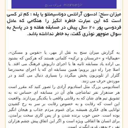
میزان سنج: ادسون آرانتس دوناسیمنتو یا پله ؛ كم تر كسی
است كه این عبارت خاطره انگیز را هنگامی كه عادل
فردوسی پور ۲۰ سال پیش در مسابقه هفته و در پاسخ به
سوال منوچهر نوذری گفت، به خاطر نداشته باشد.
به گزارش میزان سنج به نقل از مهر، یا «نفوس و مسكن»،
«هیمالیا» و «عربستان و تركیه» كلماتی هستند كه هركس كه بشنود
بی اراده یاد مسابقه ثانیه ها با اجرای داریوش فرهنگ می افتد. یا
اصلا چرا راه دور برویم؛ همین مسابقه ای كه با اجرای محمدرضا
گلزار از تلویزیون پخش میگردد را بسیاری دنبال می كنند و در
موردش حرف می زنند.
استادیومی بزرگ مثل استادیوم آزادی را تصور كنید كه مقرر است
هر صدهزار نفر تماشاچی های آن در مسابقه ای حساس نه به
تشویق تیم های شان كه به رقابتی واقعی با یكدیگر بپردازند. واقعیت
این است كه رقابت و به خصوص رقابت بر سر به رخ كشیدن
توانایی های فكری همیشه برای عموم مردم جذاب و هیجان انگیز
بوده است. حس خوب برنده شدن و از پس كاری سخت برآمدن،
برای انسان ها اتفاقی ویژه است و اگر این اتفاق پیش چشم هزاران
نفر رخ بدهد، غرورانگیزتر است.