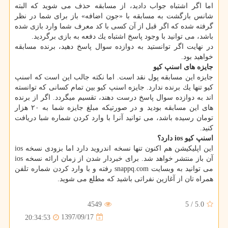
اما اگر اشتباه جواب دادید، از مسابقه حذف می شوید كه البته
شانس بازگشت به مسابقه با «جون اضافه» باز برای شما در نظر
گرفته شده كه اگر قبل از آن كسی با كد معرف شما وارد بازی شده
باشد، می توانید با وجود پاسخ اشتباه یك دفعه به بازی برگردید.
در نهایت اگر توانستید به دوازده سوال پاسخ دهید، برنده مسابقه
خواهید بود.
جایزه های اسنپ كیو
جایزه این مسابقه پول نقد است. اما نكته جالب این است كه اسنپ
كیو تنها یك برنده ندارد. جایزه اسنپ كیو بین تمام كسانی كه توانسته
اند به دوازده سوال پاسخ درست دهند، تقسیم میگردد. اگر از برنده
های این مسابقه بودید و در صورتیكه مبلغ جایزه شما به ۲۰ هزار
تومان رسیده باشد، می توانید آنرا با وارد كردن شماره شبا دریافت
كنید.
اسنپ كیو ios دارد؟
این اپلیكیشن هم اكنون تنها نسخه اندروید دارد اما بزودی نسخه ios
آن باز منتشر خواهد شد. برای خبردار شدن از زمان ارائه نسخه ios
می توانید به وبسایت snappq.com رفته و با وارد كردن شماره تلفن
همراه تان از آغازین نفراتی باشید كه مطلع می شوید.
4549
5
/
5.0
1397/09/17
20:34:53