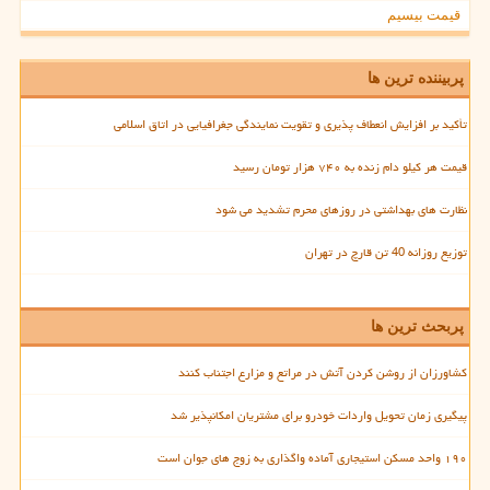
قیمت بیسیم
پربیننده ترین ها
تأکید بر افزایش انعطاف پذیری و تقویت نمایندگی جغرافیایی در اتاق اسلامی
قیمت هر کیلو دام زنده به ۷۴۰ هزار تومان رسید
نظارت های بهداشتی در روزهای محرم تشدید می شود
توزیع روزانه 40 تن قارچ در تهران
پربحث ترین ها
کشاورزان از روشن کردن آتش در مراتع و مزارع اجتناب کنند
پیگیری زمان تحویل واردات خودرو برای مشتریان امکانپذیر شد
۱۹۰ واحد مسکن استیجاری آماده واگذاری به زوج های جوان است