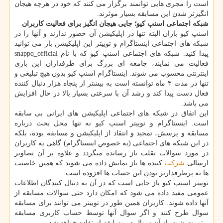
است را مجری هایی توانمند برگزار می كنند كه خود در هرچه هیجان
انگیزتر شدن این مسابقه بسیار موثرند.
شبكه اجتماعی اسنپ كیو؛ جایی هیجان انگیز برای فعالیت كاربران
اسنپ كیو بازان البته تنها در اپلیكیشن آن حضور ندارند و آنها را در
شبكه های اجتماعی اینستاگرام و توییتر این اپلیكیشن باز می توانید
پیدا كنید. شبكه های اجتماعی اسنپ كیو كه با نام snappq_official
فعالیت می نمایند، جامعه ای بزرگ برای طرفداران این بازی
اینترنتی محسوب می شوند. اینستاگرام اسنپ كیو بدون هیچ تبلیغی و
تنها در مدت ۳ ماه توانسته است به بیشتر از پنجاه هزار دنبال كننده
فعال دست پیدا كند و رشد آن با سرعتی بسیار بالا در حال افزایش
می باشد.
این اتفاق در شبكه های اجتماعی اپلیكیشن های ایرانی بی سابقه
است. اینستاگرام و توییتر اسنپ كیو نه تنها محل بحث درباره
مسابقه و پرسش، تمجید و انتقاد از اپلیكیشن و مسابقه بوده، بلكه
در این شبكه های اجتماعی (به خصوص اینستاگرام) گاهی به كاربران
در مورد سوالات تقلب باز رسانده میگردد و علاوه بر آن تصاویر
ارسالی
شركت
كننده ها باز نمایش داده می شوند كه همین خاصیت
ها به پرطرفدارتر بودن این حساب ها افزوده است.
توییتر اسنپ كیو باز جایی است كه در آن به دنبال كنندگان اطلاعات
عمومی مفید داده می شود كه امكان دارد حتی سوالات مسابقه از
آنها داده شوند. كاربران همین طور در توییتر می توانند برای مسابقه
سوال طرح كنند و اگر سوال آنها توسط حساب كاربری مسابقه
ریتوییت شود، از آن سوال در مسابقه استفاده خواهد شد.