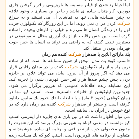
اما احیانا رد شدن از فیلتر مسابقه ها تلویزیونی و قرار گرفتن جلوی
دوربین، كار چندان ساده ای نباشد و بنا بر این بسیاری با وجود علاقه
به چنین مسابقه هایی، تنها به تماشای آن می نشینند و به سراغ
شركت
كردن در آن نمی روند. اما در این روزگار كه تكنولوژی حرف
اول را در زندگی انسان ها می زند و خیلی از كارهای پیچیده را ساده
كرده است، این حس رقابت باز از یك آرزوی محال به موضوعی در
دسترس تبدیل گشته كه به راحتی می تواند به انسان ها حس خوب
قهرمان بودن را منتقل كند.
یك ماراتن آنلاین با صدهزار
شركت
كننده هم زمان
«اسنپ كیو» یك مدل موفق از همین مسابقه ها است كه از ساده
ترین راه و از راه تكنولوژی،
شركت
كننده را در میدان رقابتی قرار
می دهد كه اگر پیروز از آن بیرون بیاید، می تواند علاوه بر جایزه
بردن، پیش چشم صدها هزار نفر حس قهرمان شدن را تجربه كند.
این مسابقه زنده اطلاعات عمومی كه هرروز برگزار می شود،
جدیدترین اپلیكیشن از خانواده «اسنپ» است. اسنپ كیو تنها در
زمان كوتاهی (حدود ۳ ماه) و با تبلیغات اندك حدود یك میلیون دانلود
گرفته است و بیشتر از صدهزار
شركت
كننده هم زمان دارد كه در
نوع خودش در ایران بی سابقه است.
می توان اظهار داشت كه در بین بازی های جایزه دار اینترنتی اسنپ
كیو توانسته در مدتی كوتاه به شهرتی بزرگ برسد كه این شهرت را
مدیون محصولی خوب از نظر فنی و برنامه ای ساده، هوشمندانه و
متفاوت از برنامه های تلویزیون است. اسنپ كیو كه یك مسابقه زنده