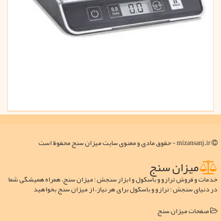
mizansanj.ir - حقوق مادی و معنوی سایت میزان سنج محفوظ است
میزان سنج
خدمات و فروش ترازو و باسکول و ابزار سنجش ؛ میزان سنج، همراه همیشگی شما
در دنیای سنجش ؛ ترازو و باسکول برای هر نیاز، از میزان سنج بخواهید
صفحات میزان سنج