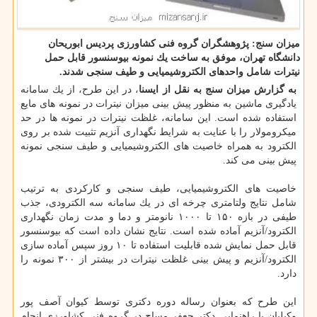
میزان سنج: پژوهشگران گروه فنی كشاورزی پردیس ابوریحان
دانشگاه تهران، موفق به ساخت یك نمونه بیوسنسور قابل حمل
نیترات شامل واحدهای الكتروشیمیایی و طیف سنجی شدند.
به گزارش میزان سنج به نقل از ایسنا
، در این طرح، از یك سامانه
یادگیری ماشین به منظور پیش بینی میزان نیترات در نمونه های مایع
استفاده شده است. این سامانه، غلظت نیترات در نمونه ها در حد
میكرومولار را با عنایت به شرایط نگهداری آنزیم تثبیت شده بر روی
الكترود به همراه خاصیت های الكتروشیمیایی و طیف سنجی نمونه
پیش بینی می كند.
خاصیت های الكتروشیمیایی، طیف سنجی و كاركردی به ترتیب
شامل نتایج ولتامتری چرخه ای در یك سامانه سه الكترودی، جذب
طیفی در بازه ۱۵۰ تا ۱۰۰۰ نانومتر و دما و مدت زمان نگهداری
الكترود/آنزیم آماده شده است. نتایج نشان داده است كه بیوسنسور
قابل حمل نمایش شده قابلیت استفاده تا ۱۰ روز سپس آماده سازی
الكترود/آنزیم و پیش بینی غلظت نیترات در بیشتر از ۳۰۰ نمونه را
دارد.
این طرح كه بعنوان رساله دوره دكتری توسط كیوان آصف پور
وكیلیان با راهنمایی دكتر جعفر مساح در گروه فنی كشاورزی انجام