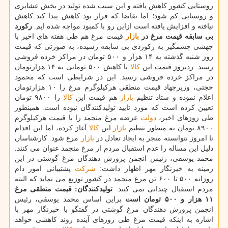
روستایی كشور كاهش یافته و این سبب شده تولید در بخش عشایری
و روستایی كم شود؛ اما تقاضا كه قرار بود كاهش پیدا كند كاهش
نیافته و افزایش یافته است ازاین رو با كمبود مواجه شده ایم.
ركورد
بی سابقه قیمت مرغ در
بازار
قیمت مرغ هم طی هفته های اخیر با
جهشی چشمگیر به ركوردی بی سابقه رسیده، به صورتی كه قیمت
روز شنبه گذشته به ۱۴ هزار و ۵۰۰ تومان در مراكز خرده فروشی
رسید. ردیروز قیمت این
كالا
با كاهش ۵۰۰ تومانی به ۱۴ هزارتومان
در مراكز خرده فروشی رسید. این در شرایطی است كه محمود
حجتی، وزیرجهاد قیمت منطقی هركیلوگرم مرغ را ۱۰ هزارتومان
اعلام نموده و ستاد تنظیم
بازار
هم قیمت این
كالا
را ۹۸۰۰ تومان
تعیین كرده است كه مورد تایید تولیدكنندگان نبوده است. همینطور
طی روزهای اخیر،
دولت
عرضه مرغ منجمد را با قیمت هركیلوگرم
۸۹۰۰ تومان به منظور تنظیم
بازار
این
كالا
آغاز كرده، اما این اقدام
تا امروز نتوانسته منجر به ایجاد تعادل در
بازار
مرغ شود. كارشناسان
دلیل این مساله را عدم استقبال مردم از مرغ منجمد عنوان می كنند.
محمد یوسفی، رئیس انجمن پرورش دهندگان مرغ گوشتی در این
زمینه به خبرنگار مهر اظهار داشت:
شركت
پشتیبانی امور دام
روزانه ۵۰۰ تا ۶۰۰ تن مرغ منجمد در كشور توزیع می نماید كه البته
مردم استقبال چندانی نمی كنند.
تولیدكنندگان: قیمت منطقی مرغ
۱۱ هزار و ۵۰۰ تومان است
براین اساس محمد یوسفی، رئیس
انجمن پرورش دهندگان مرغ گوشتی در گفتگو با خبرنگار مهر با
اشاره به اینكه قیمت مرغ طی روزهای آینده روند كاهشی خواهد