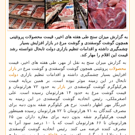
به گزارش میزان سنج طی هفته های اخیر، قیمت محصولات پروتئینی
همچون گوشت گوسفندی و گوشت مرغ در بازار افزایش بسیار
چشمگیری داشته و اقدامات تنظیم بازاری دولت تابحال نتوانسته رشد
قیمت این اقلام را مهار كند.
به گزارش میزان سنج به نقل از مهر، طی هفته های اخیر، قیمت
محصولات
پروتئینی همچون گوشت گوسفندی و گوشت مرغ در
بازار
افزایش بسیار چشمگیری داشته و اقدامات تنظیم بازاری
دولت
تابحال در این زمینه موثر نبوده است، بر همین برپایه قیمت
هركیلوگرم گوشت گوسفندی در
بازار
به حدود ۷۲ هزارتومان و
قیمت گوشت مرغ به حدود ۱۴ هزارتومان رسیده است. علی
اصغرملكی، رئیس اتحادیه گوشت گوسفندی در این زمینه به
خبرنگار مهر اظهار داشت: نرخ هر كیلوگرم شقه بدون دنبه برای
مصرف كنندگان به ۷۱ هزارتومان تا ۷۲ هزارتومان رسیده همینطور
قیمت هركیلوگرم شقه بدون دنبه برای مغازه داران بین ۶۵
هزارتومان تا ۶۶ هزارتومان است كه با ۱۰ درصد سود آنرا به
مصرف كننده عرضه می كنند. رئیس اتحادیه گوشت گوسفندی
درباره دلایل این گرانی، افزود: بحث
قاچاق
در این زمینه مطرح