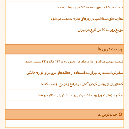
قیمت هر کیلو دام زنده به ۷۴۰ هزار تومان رسید
نظارت های بهداشتی در روزهای محرم تشدید می شود
توزیع روزانه 40 تن قارچ در تهران
پربحث ترین ها
قیمت جهانی طلا امروز ۱۵ مرداد هر اونس به ۴۲۶۵ دلار و ۲۲ سنت رسید
سفارش استاندارد تهران به استفاده از محافظ های برق برای لوازم خانگی
کشاورزان از روشن کردن آتش در مراتع و مزارع اجتناب کنند
پیگیری زمان تحویل واردات خودرو برای مشتریان امکانپذیر شد
جدیدترین ها