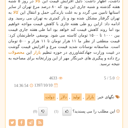
داشت، اظهار داشت: دلیل افزایش قیمت این
كالا
در روز ۵ شنبه
هفته گذشته و شنبه جاری این بود كه ۸۰ درصد مرغ تهران از سایر
استانها تامین می گردد و به علت بارندگی حمل و انتقال این
كالا
به
تهران گرفتار مشكل شده بود و بار كمتری به تهران می رسید. وی
ادامه داد: ازاین رو طی هفته جاری با كاهش قیمت مواجه خواهیم
بود اما روند كاهش قیمت كند خواهد بود اما طی هفته جاری قیمت
بین ۱۰۰۰ تا ۱۵۰۰ تومان كاسته می شود. یوسفی خاطرنشان كرد:
قیمت منطقی از نظر ما ۱۱ هزار تومان تا ۱۱ هزار و ۵۰۰ تومان
است. متاسفانه نوسانات شدید قیمت مرغ و افزایش قیمت گوشت
در غیبت وزارت جهادكشاورزی در حوزه تنظیم
بازار
این
محصولات
رخ داده و پیگیری های خبرنگار مهر از این وزارتخانه برای مصاحبه به
نتیجه نرسید.
4633
5
/
5.0
1397/10/10
14:36:54
تگهای خبر:
بازار
,
تولید
,
دلار
,
دولت
این مطلب را می پسندید؟
(0)
(1)