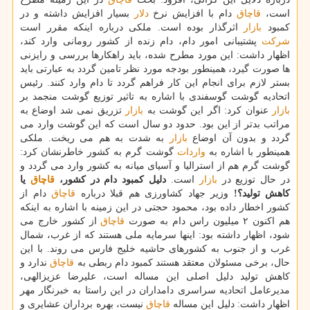
است،
قاچاق
دام با افزایش نرخ
دلار
بسیار افزایش داشته و در
كمبود
بازار
اثرگذار بوده است. ملكی درباره اینكه مقرر است
شركت
پشتیبانی امور دام، دام زنده از كشور رومانی وارد كند،
اظهار داشت: این مورد مطرح شده، باید راهكارها بررسی و رایزنی
ها صورت گیرد، همینطور بودجه مورد نظر تامین گردد به عبارتی باید
بستر لازم برای انجام این كار فراهم گردد تا دام وارد كنند. رئیس
اتحادیه گوشت گوسفندی با اشاره به تاثیر توزیع گوشت منجمد بر
بازار
عنوان كرد: اگر این گوشت به
بازار
تزریق نمی شد اوضاع به
مراتب بدتر از این بود. حدود دو سال است كه این گوشت وارد می
گردد و بدون آن اوضاع
بازار
به شدت به هم می ریخت. ملكی
همینطور با اشاره به
واردات
گوشت گرم به كشور خاطرنشان كرد:
گوشت گرم هم از استرالیا و آسیای میانه به كشور وارد می گردد و
در حال توزیع در
بازار
است.
دلیل كمبود دام در كشور،
قاچاق
یا
كاهش تولید؟!
وزیر جهاد كشاورزی هم قبلا درباره
قاچاق
دام از
كشور اخطار داده بود، محمود حجتی در این زمینه با اشاره به اینكه
هم اكنون ۲ میلیون راس دام به صورت
قاچاق
از كشور خارج می
شود، اظهار داشته بود: اینها سرمایه ملی هستند كه از غرب، شمال
غرب و از جنوب به كشورهای حاشیه خلیج فارس می روند. با این
حال، برخی مسئولان معتقد هستند كمبود دام ربطی به
قاچاق
ندارد و
كاهش تولید دلیل اصلی این مساله است، علیرضا عزیزالهی،
مدیرعامل اتحادیه سراسری دامداران در این راستا به خبرنگار مهر
اظهار داشت: دلیل این مساله
قاچاق
نیست، بهره برداران عشایری و