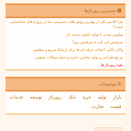
جدیدترین رپورتاژها
چرا کلایمر یکی از بهترین روش های دسترسی نما در پروژه های ساختمانی
است؟
میلیونر شدن با تولید نایلون دسته دار
سرفیس لپ تاپ یا سرفیس پرو؟
واکی تاکی، انتخاب حرفه ای ها برای ارتباط سریع و مطمئن
مرجع طراحی و تولید مخازن ذخیره و حمل سیالات صنعتی
بقیه رپورتاژ ها
موضوعات
بازار
تولید
خرید
بانك
رپورتاژ
توسعه
خدمات
قیمت
تجارت