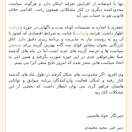
تنها با استفاده از افزایش تعرفه امكان دارد و هرگونه سیاست
محدودكننده دیگری در كنار مشكلاتی همچون رانت، اقدامی خلاف
قانونی هم به حساب می آید.
جعفری با اشاره به تصمیمات كوتاه مدت و ناگهانی در حوزه
واردات
،
اظهار داشت: فرایند
واردات
با عنایت به شرایط اقتصادی كه كشور با
آن رو به روست نیاز به مدیریت و برنامه ریزی دقیق دارد. اتاق
بازرگانی بعنوان مشاور قوای سه گانه بهترین گزینه برای
سنجش
سیاست ها و عرضه گزینه های جدید است اما در ماه های گذشته
عملا نظرخواهی جدی در این حوزه صورت نگرفته و همین امر به
اتخاذ سیاست هایی منجر شده كه امروز نتایج منفی آنرا می بینیم.
وی افزود: اگر محدودیت های شكل گرفته در طول ماه های گذشته
كنار رفته و امكان فعالیت واردكنندگان برپایه سوابق و توانایی
هایشان فراهم گردد می توان انتظار داشت كه بخشی از این
مشكلات كنار رود.
خبرنگار: جواد هاشمی
دبیر خبر: مجید معتمدی