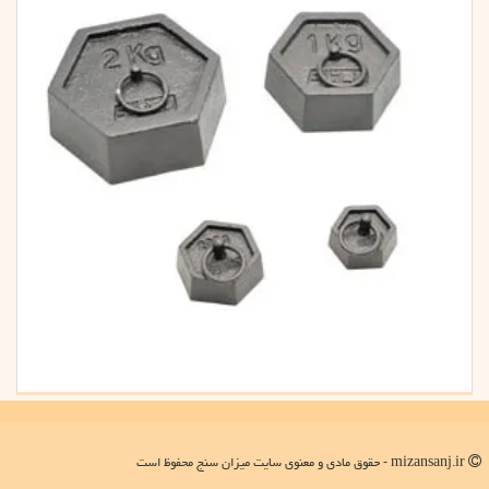
mizansanj.ir - حقوق مادی و معنوی سایت میزان سنج محفوظ است