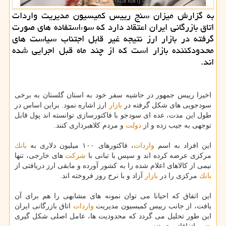
به گزارش میزان سنج رییس كمیسیون مدیریت واردات
اتاق بازرگانی ایران اعتقاد دارد كه سوءاستفاده های صورت
گرفته در بازار ارز نتیجه غیر قابل اجتناب سیاست های
محدودكننده بازار است كه از چند ماه قبل اجرایی شده
اند.
اخیرا رییس جمهور در حاشیه سفر خود به استان گلستان به برخی
سودجویی های شكل گرفته در
بازار
ارز اشاره نمود. براین اساس در
طول این مدت، عده ای سودجو با فاكتورسازی توانسته اند پول قابل
توجهی به جیب زده و از
دولت
و مردم كلاهبرداری كنند.
این افراد به اسم
واردات
، فاكتورهای ۱۰۰ میلیون دلاری به
بانك
مركزی عرضه كرده اند و سپس با تبانی با
شركت
های خارجی، تنها
نیمی از كالاهای اعلام شده را به كشور آورده و مابقی ارز دریافتی از
بانك
مركزی را در
بازار
آزاد و با نرخ روز فروخته اند.
این اتفاق كه احیانا می توان نمونه های مشابهی را هم برای آن
یافت، از جانب رییس كمیسیون مدیریت
واردات
اتاق بازرگانی ایران
این طور تحلیل می گردد كه محدودیت ها، عامل اصلی شكل گیری