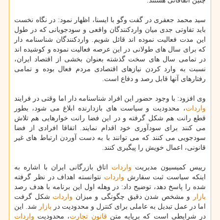
چنین اتفاقاتی هستند.
سید محمد جعفری در گفت وگو با ایسنا، اظهار نمود: در نگاه نخست
باید تفاوتی جدی میان واردكنندگان واقعی و سودجویانی كه در طول
این مدت فعالیت نموده اند قائل شویم. واردكنندگان شناسنامه دار
كه برای سال های طولانی در این عرصه فعالیت نموده و كوشیده اند
در تمامی سال های سخت گذشته بعنوان بخشی از اقتصاد ایران،
نسبت به وارد كردن نیازهای اقتصادی مردم فعال بوده و تمامی
رفتارهای آنها قابل رصد و دفاع است.
وی افزود: با وجود حضور این افراد شناسنامه دار اما وقتی در فرایند
واردات
، محدودیت و سیاست های بازدارنده ابلاغ می شود، بطور
قطع رانت هم شكل گرفته و در این فضا رانت خوارهایی هم تلاش
می كنند برای سودآوری خود اقدام نمایند. اتفاقا افرادی از فضا
سودجویی می كنند كه می توانند با به دست آوردن ارتباط های غیر
قانونی، اعمال خویش را پیگیری كنند.
رییس كمیسیون مدیریت
واردات
اتاق بازرگانی ایران با اشاره به
اینكه سیاست ثبت سفارش
واردات
نتوانسته اهداف در نظر گرفته
شده را پاسخ دهد، توضیح داد: در وهله اول این برنامه با هدف رصد
بازار
و مشخص شدن دقیق چگونگی و میزان
واردات
شكل گرفت
اما در عمل تبدیل به عاملی برای كنترل و محدودیت در
بازار
شد. این
در شرایطی است كه برپایه متن
قانون
تجارت
، محدودیت
واردات