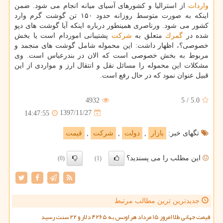
واردات
از استرالیا و كشورهای آسیای میانه انجام می شود. ضمن
اینكه به صورت متوسط روزانه حدود ۱۵۰ تن گوشت گرم وارد
كشور می شود. ورناصری همینطور درباره اینكه آیا گوشت های دپو
شده در
گمرك
متعلق به
شركت
پشتیبانی اموردام است یا بخش
خصوصی؟، اظهار داشت: این محموله شامل گوشت های منجمد و
مربوط به بخش خصوصی است كه الان در بندرعباس است. وی
مشكلات این محموله را مسائل نقل و انتقال ارز و مواردی از این
قبیل عنوان نمود كه در حال رفع است.
4932
5
/
5.0
1397/11/27
14:47:55
تگهای خبر:
بازار
,
دولت
,
شركت
,
قیمت
این مطلب را می پسندید؟
(0)
(1)
جدیدترین ترین مطالب مرتبط
قیمت جهانی طلا امروز ۱۵ مرداد هر اونس به ۴۲۶۵ دلار و ۲۲ سنت رسید