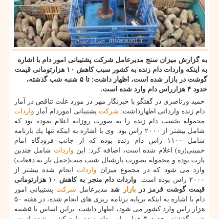
به گزارش میزان سنج مدیرعامل شركت پشتیبانی امور دام با اشاره
به اینكه واردات دام زنده به كشور سبب كاهش ۱۰ هزارتومانی قیمت
گوشت در بازار شده است، اظهار داشت: تا ۵ شنبه شب گذشته،
حدود ۴ هزارراس دام وارد شده است.
حمید ورناصری در گفتگو با خبرنگار مهر در مورد علت تناقض در آمار
دام زنده وارداتی اظهارداشت:
شركت
پشتیبانی اموردام آمار
واردات
محموله نخست دام زنده را به صورت روزانه اعلام نموده بود كه
شامل بیشتر از ۲۰۰۰ راس بود. وی با اشاره به اینكه تنها یك بارنامه
شامل ۱۱۰۰ راس دام زنده بوده كه از جانب فرودگاه امام
خمینی(ره) اعلام شده است، اضافه كرد: این
واردات
شامل چندین
پارت بوده و محموله بصورت پارشیال شیپ منت(حمل بار به دفعات)
وارد می شود كه در مجموع میزان
واردات
انجام شده بیشتر از
۲۰۰۰ راس بوده است.
واردات دام منجر به كاهش ۱۰ هزارتومانی
قیمت گوشت قرمز در
بازار
شد
مدیرعامل
شركت
پشتیبانی امور
دام با اشاره به اینكه برپایه برنامه ریزی های انجام شده، در هفته ۵۰
هزار راس وارد كشور می شود، اظهار داشت: براین اساس تا ۵شنبه
شب گذشته، حدود ۴ هزار راس دام زنده وارد كشور شده است.