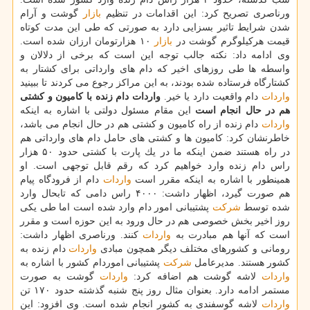
ورناصری تصریح كرد: این اقدامات در تنظیم
بازار
گوشت و آرام
شدن شرایط تاثیر بسزایی دارد به صورتی كه طی این مدت كوتاه
قیمت هركیلوگرم گوشت در
بازار
۱۰ هزارتومان ارزان شده است.
وی ادامه داد: نكته جالب توجه این است كه برخی از دلالان و
واسطه ها طی روزهای اخیر كه دام های وارداتی برای كشتار به
كشتارگاه فرستاده شده بودند، به این مراكز رجوع می كردند تا ببینید
واردات
دام واقعیت دارد یا خیر.
واردات دام زنده با كامیون و كشتی
هم در حال انجام است
این مقام مسئول دولتی با اشاره به اینكه
واردات
دام زنده از راه كامیون و كشتی هم در حال انجام می باشد،
خاطرنشان كرد: كامیون ها و كشتی های حامل دام های وارداتی هم
در راه هستند ضمن اینكه ما در یك پارت با كشتی حدود ۵۰ هزار
راس دام زنده وارد خواهیم كرد كه رقم قابل توجهی است. او
همینطور با اشاره به اینكه مقرر است
واردات
دام از فرودگاه پیام
هم صورت گیرد، اظهار داشت: ۴۰۰۰ راس دامی كه تابحال وارد
شده توسط
شركت
پشتیبانی امور دام وارد شده است اما طی یكی
روز اخیر بخش خصوصی هم در حال ورود به این حوزه است و مقرر
است كه آنها هم مبادرت به
واردات
كنند. ورناصری اظهار داشت:
رومانی و كشورهای مختلف دیگر همچون مبادی
واردات
دام زنده به
كشور هستند. مدیرعامل
شركت
پشتیبانی اموردام كشور با اشاره به
واردات
لاشه گوشت هم اضافه كرد:
واردات
گوشت به صورت
مستمر ادامه دارد. بعنوان مثال روز پنج شنبه گذشته حدود ۱۷۰ تن
واردات
لاشه گوسفندی به كشور انجام شده است. وی افزود: این