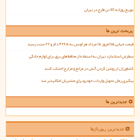
توزیع روزانه 40 تن قارچ در تهران
پربحث ترین ها
قیمت جهانی طلا امروز ۱۵ مرداد هر اونس به ۴۲۶۵ دلار و ۲۲ سنت رسید
سفارش استاندارد تهران به استفاده از محافظ های برق برای لوازم خانگی
کشاورزان از روشن کردن آتش در مراتع و مزارع اجتناب کنند
پیگیری زمان تحویل واردات خودرو برای مشتریان امکانپذیر شد
جدیدترین ها
جدیدترین رپورتاژها