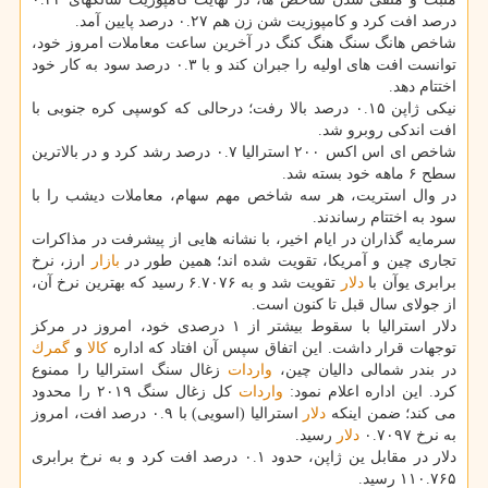
درصد افت كرد و كامپوزیت شن زن هم ۰.۲۷ درصد پایین آمد.
شاخص هانگ سنگ هنگ كنگ در آخرین ساعت معاملات امروز خود،
توانست افت های اولیه را جبران كند و با ۰.۳ درصد سود به كار خود
اختتام دهد.
نیكی ژاپن ۰.۱۵ درصد بالا رفت؛ درحالی كه كوسپی كره جنوبی با
افت اندكی روبرو شد.
شاخص ای اس اكس ۲۰۰ استرالیا ۰.۷ درصد رشد كرد و در بالاترین
سطح ۶ ماهه خود بسته شد.
در وال استریت، هر سه شاخص مهم سهام، معاملات دیشب را با
سود به اختتام رساندند.
سرمایه گذاران در ایام اخیر، با نشانه هایی از پیشرفت در مذاكرات
تجاری چین و آمریكا، تقویت شده اند؛ همین طور در
بازار
ارز، نرخ
برابری یوآن با
دلار
تقویت شد و به ۶.۷۰۷۶ رسید كه بهترین نرخ آن،
از جولای سال قبل تا كنون است.
دلار استرالیا با سقوط بیشتر از ۱ درصدی خود، امروز در مركز
توجهات قرار داشت. این اتفاق سپس آن افتاد كه اداره
كالا
و
گمرك
در بندر شمالی دالیان چین،
واردات
زغال سنگ استرالیا را ممنوع
كرد. این اداره اعلام نمود:
واردات
كل زغال سنگ ۲۰۱۹ را محدود
می كند؛ ضمن اینكه
دلار
استرالیا (اسویی) با ۰.۹ درصد افت، امروز
به نرخ ۰.۷۰۹۷
دلار
رسید.
دلار در مقابل ین ژاپن، حدود ۰.۱ درصد افت كرد و به نرخ برابری
۱۱۰.۷۶۵ رسید.