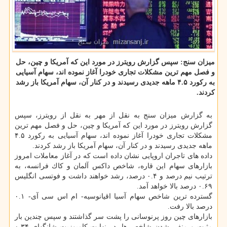
میزان سنج: سپس گزارش رویترز در مورد این كه آمریكا و چین، حل
و فصل مهم ترین مشكلات تجاری خودرا آغاز نموده اند، سهام آسیایی
به ركورد ۴.۵ ماهه جدیدی رسیدند و در كنار آن، سهام آمریكا باز رشد
كردند.
به گزارش میزان سنج به نقل از مهر به نقل از رویترز، سپس
گزارش رویترز در مورد این كه آمریكا و چین، حل و فصل مهم ترین
مشكلات تجاری خودرا آغاز نموده اند، سهام آسیایی به ركورد ۴.۵
ماهه جدیدی رسیدند و در كنار آن، سهام آمریكا باز رشد كردند.
داده های تاجران اروپایی نشان داده است كه در آغاز معاملات امروز
بازارهای سهام این قاره، شاخص داكس آلمان و كاك فرانسه، به
ترتیب نیم درصد و ۰.۴ درصد، رشد خواهند داشت و فوتسی انگلیس
۰.۶۹ درصد بالا خواهد آمد.
گسترده ترین شاخص سهام آسیا اقیانوسیه- ام اس سی آی- ۰.۱
درصد بالا رفت.
بازارهای چین روز پرنوسانی را پشت سر گذاشتند و سپس چندین بار
مثبت و منفی شدن شاخص ها، در نهایت كامپوزیت شانگهای ۰.۳۴