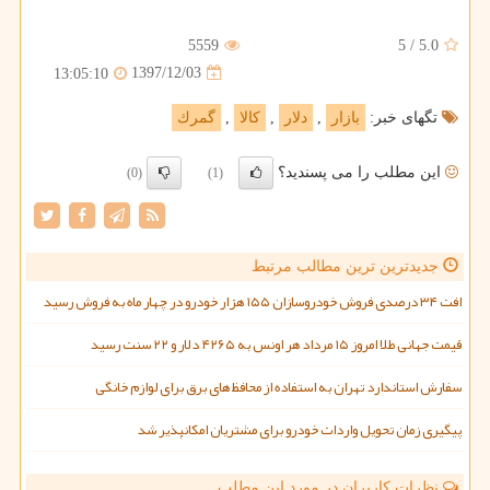
5559
5
/
5.0
1397/12/03
13:05:10
تگهای خبر:
بازار
,
دلار
,
كالا
,
گمرك
این مطلب را می پسندید؟
(0)
(1)
جدیدترین ترین مطالب مرتبط
افت ۳۴ درصدی فروش خودروسازان ۱۵۵ هزار خودرو در چهار ماه به فروش رسید
قیمت جهانی طلا امروز ۱۵ مرداد هر اونس به ۴۲۶۵ دلار و ۲۲ سنت رسید
سفارش استاندارد تهران به استفاده از محافظ های برق برای لوازم خانگی
پیگیری زمان تحویل واردات خودرو برای مشتریان امکانپذیر شد
نظرات کاربران در مورد این مطلب