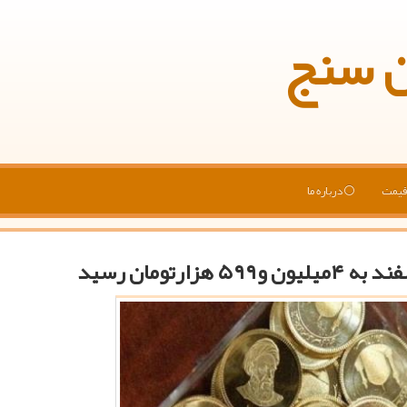
ن سنج
یمت
درباره ما