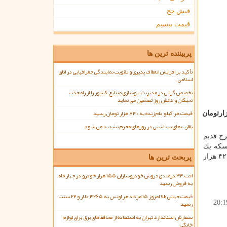
فیش حج
قیمت بیسیم
پربیننده ترین ها
تأکید بر افزایش انعطاف پذیری و تقویت نمایندگی جغرافیایی در اتاق
اسلامی
تخصص گرایی در مدیریت، نوسازی صنایع کشور را از راه جذب
نخبگان و دانش روز تضمین می نماید
قیمت هر کیلو دام زنده به ۷۴۰ هزار تومان رسید
زار آزاد تهران امروز پنج شنبه ۹ اسفندماه، هر قطعه سكه تمام بهار آزادی طرح جدید، ۴ میلیون و ۵۹۹ هزارتومان
نظارت های بهداشتی در روزهای محرم تشدید می شود
دی طرح قدیم
كه ۲ میلیون و ۵۳۰ هزارتومان، ربع سكه یك
و ۸۶سنت، طلای ۱۸ عیار ۴۲۷ هزار
پربحث ترین ها
افت ۳۴ درصدی فروش خودروسازان ۱۵۵ هزار خودرو در چهار ماه
به فروش رسید
قیمت جهانی طلا امروز ۱۵ مرداد هر اونس به ۴۲۶۵ دلار و ۲۲ سنت
رسید
20:1
سفارش استاندارد تهران به استفاده از محافظ های برق برای لوازم
خانگی