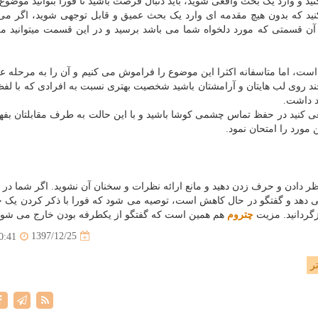
ید و وارد یک بحث واقعی شوید، باید دنبال فرصت باشید تا فورا بتوانید موضوع
نید که بدون هیچ مقدمه ای وارد یک بحث عمیق و قابل توجهی شوید، اگر می
ن قسمتی که مورد دلخواه شما می باشد برسید و در این قسمت میتوانید مکا
 است، اما متاسفانه اکثرا این موضوع را فراموش می کنیم و آن را به مرحله 
د روی لب هایتان و آرامشتان باشید شخصیت بهتری نسبت به افرادی که با لفظ
 داشت.
ی کنید در حفظ تماس چشمی کوشا باشید و با این حالت به طرف مقابلتان بفهم
مورد را امتحان نمود.
ر دادن و حرف زدن دهید و مانع ارائه نظرات و سخنان آن نشوید. اگر شما در 
می دهد و گفتگو در حال کاهش است، توصیه می شود که فورا با ذکر کردن یک 
زگردانید. مزیت
چتروم
هم همین است که گفتگو از یکطرفه بودن خارج می شود
1397/12/25
0:41
ر