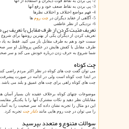
2- پی بردن به نقاط قوت دیگران و استفاده از آنها
3- پی بردن به نقاط ضعف خود و رفع آنها
4- فهم مواضع اختلاف و اختلاف نظرها
5- آگاهی از عقاید دیگران در
چت روم
ها
6- نزدیکی از نظر عاطفی
تعریف مثبت کردن از طرف مقابل یا تعریف بی طر
تعریف کردن از دیگران یکی از بهترین روشها برای شروع
سمت خود و هم به طرف مقابل باز می کنید. فقط به یاد دا
طرف مقابل یا کفش هایش در عکس پروفایل او سر صحبت ر
شما شروع به حرف زدن درباره خودش می کند و سر صحب
چت کوتاه
می توان گفت چت های کوتاه در نظر اکثر مردم راضی کنند
در ابتدا چت کوتاه است ولی در ادامه در صورت پیشرفت 
چت های کوتاه راهی برای چت های عمیق و بلند می باشد.
موضوعات چتهای کوتاه برخلاف عقیده تان بسیار آسان هس
مقابلتان نظر دهید و نکات مشترک آنها را با یکدیگر مقایس
این دو مثال را تجربه نشان داده که سر صحبت را به آسانی 
را می توان در چت روم هایی مانند
دلناز چت
تجربه کرد.
سوالات متنوع و متعدد بپرسید