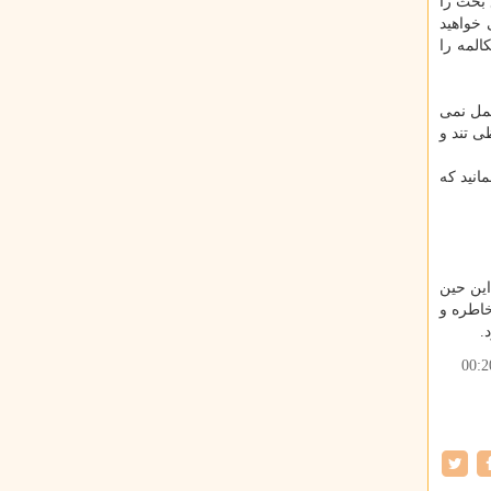
 بحث را
 خواهید
لمه را
عمل نمی
ی تند و
انید که
این حین
خاطره و
.
00:2