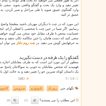
اگر به طور قطعی می خواهید که بحث های کوتاه را تمام کن
تغییر دهید و وارد یک بحث و گفتگو واقعی شوید. سعی نک
وارد گفتگوی عمیق شوید با طی مراحل و صبر کردن، به آ
عمیق تر کنید.
این مورد که در چت با دیگران مهربان باشید مطمئنا واضح
رسانیم. اگر شما در حین چت با شخصی با لفظی آرام، لبخن
عصبانیت محض با طرف مقابل خود سخن می گویند خواهید
سعی کنید که دست هایتان را حین مکالمه تکان ندهید و سع
به حرفهایش گوش می دهید. در
چت روم دلناز
می توان این 
گفتگو را یک طرفه در دست نگیرید
منظور از این مورد این است که به طرف مقابلتان اجازه نظ
فهمیدید که شخص مقابلتان به خوبی به سوالاتتان پاسخ ن
یک داستان کوتاه شیرین جو را تغییر دهید و به حالت اول با
5483
5
/
5.0
تگهای خبر:
رپورتاژ
,
تكنولوژی
,
سرویس
,
كامپیوت
این مطلب را می پسندید؟
(0)
(1)