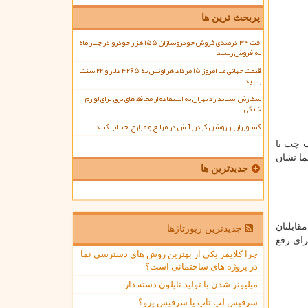
پربحث ترین ها
افت ۳۴ درصدی فروش خودروسازان ۱۵۵ هزار خودرو در چهار ماه
به فروش رسید
قیمت جهانی طلا امروز ۱۵ مرداد هر اونس به ۴۲۶۵ دلار و ۲۲ سنت
رسید
سفارش استاندارد تهران به استفاده از محافظ های برق برای لوازم
خانگی
کشاورزان از روشن کردن آتش در مراتع و مزارع اجتناب کنند
ب چت یا
ا نشان
جدیدترین ها
قابلتان
جدیدترین رپورتاژها
رای رفع
چرا کلایمر یکی از بهترین روش های دسترسی نما
در پروژه های ساختمانی است؟
میلیونر شدن با تولید نایلون دسته دار
سرفیس لپ تاپ یا سرفیس پرو؟