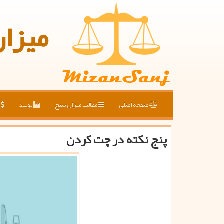
میزا
صفحه اصلی
مطالب میزان سنج
تولید
ق
پنج نكته در چت كردن