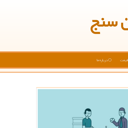
ن سنج
یمت
درباره ما