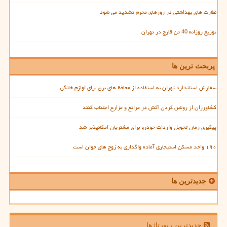
نظارت های بهداشتی در روزهای محرم تشدید می شود
توزیع روزانه 40 تن قارچ در تهران
پربحث ترین ها
سفارش استاندارد تهران به استفاده از محافظ های برق برای لوازم خانگی
کشاورزان از روشن کردن آتش در مراتع و مزارع اجتناب کنند
پیگیری زمان تحویل واردات خودرو برای مشتریان امکانپذیر شد
۱۹۰ واحد مسکن استیجاری آماده واگذاری به زوج های جوان است
جدیدترین ها
جدیدترین رپورتاژها