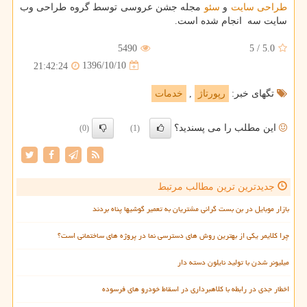
طراحی سایت
و
سئو
مجله جشن عروسی توسط گروه طراحی وب
سایت سه انجام شده است.
5490
5
/
5.0
1396/10/10
21:42:24
تگهای خبر:
رپورتاژ
,
خدمات
این مطلب را می پسندید؟
(0)
(1)
جدیدترین ترین مطالب مرتبط
بازار موبایل در بن بست گرانی مشتریان به تعمیر گوشیها پناه بردند
چرا کلایمر یکی از بهترین روش های دسترسی نما در پروژه های ساختمانی است؟
میلیونر شدن با تولید نایلون دسته دار
اخطار جدی در رابطه با کلاهبرداری در اسقاط خودرو های فرسوده