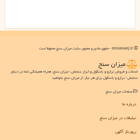
mizansanj.ir - حقوق مادی و معنوی سایت میزان سنج محفوظ است
میزان سنج
خدمات و فروش ترازو و باسکول و ابزار سنجش ؛ میزان سنج، همراه همیشگی شما در دنیای
سنجش ؛ ترازو و باسکول برای هر نیاز، از میزان سنج بخواهید
صفحات میزان سنج
درباره ما
تبلیغات در میزان سنج
رپورتاژ آگهی