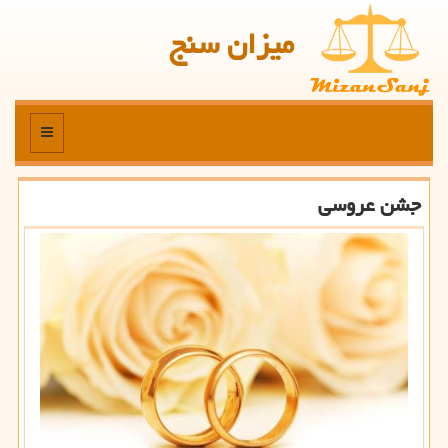
میزان سنج
منو
جشن عروسی