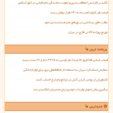
تأکید بر افزایش انعطاف پذیری و تقویت نمایندگی جغرافیایی در اتاق اسلامی
قیمت هر کیلو دام زنده به ۷۴۰ هزار تومان رسید
نظارت های بهداشتی در روزهای محرم تشدید می شود
توزیع روزانه 40 تن قارچ در تهران
پربحث ترین ها
قیمت جهانی طلا امروز ۱۵ مرداد هر اونس به ۴۲۶۵ دلار و ۲۲ سنت رسید
سفارش استاندارد تهران به استفاده از محافظ های برق برای لوازم خانگی
کشاورزان از روشن کردن آتش در مراتع و مزارع اجتناب کنند
پیگیری زمان تحویل واردات خودرو برای مشتریان امکانپذیر شد
جدیدترین ها