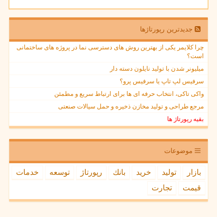
جدیدترین رپورتاژها
چرا کلایمر یکی از بهترین روش های دسترسی نما در پروژه های ساختمانی
است؟
میلیونر شدن با تولید نایلون دسته دار
سرفیس لپ تاپ یا سرفیس پرو؟
واکی تاکی، انتخاب حرفه ای ها برای ارتباط سریع و مطمئن
مرجع طراحی و تولید مخازن ذخیره و حمل سیالات صنعتی
بقیه رپورتاژ ها
موضوعات
بازار
تولید
خرید
بانك
رپورتاژ
توسعه
خدمات
قیمت
تجارت