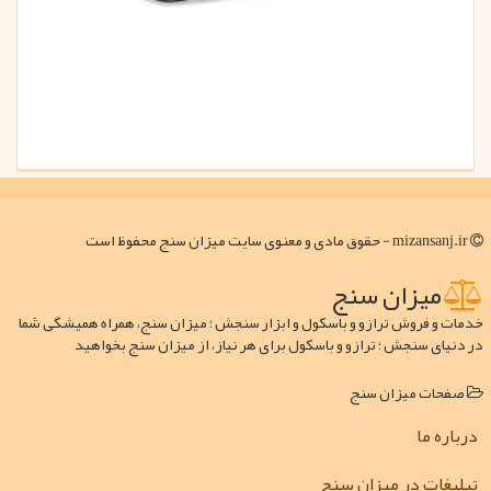
mizansanj.ir - حقوق مادی و معنوی سایت میزان سنج محفوظ است
میزان سنج
خدمات و فروش ترازو و باسکول و ابزار سنجش ؛ میزان سنج، همراه همیشگی شما
در دنیای سنجش ؛ ترازو و باسکول برای هر نیاز، از میزان سنج بخواهید
صفحات میزان سنج
درباره ما
تبلیغات در میزان سنج