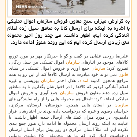
به گزارش میزان سنج معاون فروش سازمان اموال تملیكی
با اشاره به اینكه برای ارسال كالا به مناطق سیل زده اعلام
آمادگی كرده ایم، اظهار داشت: طی چند روز اخیر محموله
های زیادی ارسال كرده ایم كه این روند هنوز ادامه دارد.
علیرضا روحی علیایی در گفت و گو با خبرنگار مهر در مورد توزیع
كالاهای موجود در انبارهای
سازمان
اموال تملیكی بین سیل زدگان،
تصریح كرد:
سازمان
جمع آوری و فروش اموال تملیكی بر مبنای
قانون
نمی تواند خود مبادرت به ارسال كالاها كند از این رو به همه
مراجع همچون كمیته
امداد
، هلال احمر
سازمان
بهزیستی و غیره
اعلام آمادگی كردیم كه كالاها را در اختیارشان بگذاریم تا به مناطق
سیل زده دهند.معاون فروش
سازمان
جمع آوری و فروش اموال
تملیكی اضافه كرد: تابحال هم محموله هایی را از راه نمایندگی های
سازمان
در استان هایی همچون خوزستان، لرستان، مركزی،
خراسان رضوی و غیره كه درخواست داده بودند در اختیارشان قرار
دادیم.وی در مورد میزان كمك های ارسال شده، اظهار داشت: با
عنایت به اینكه روند ارسال محموله ها ادامه دارد هنوز جمع بندی
نكرده ایم. اما مثلاً استان مركزی دو روز پیش برای استان لرستان
درخواست كمك كرد كه ما هم محموله ۳۵۰ میلیون تومانی