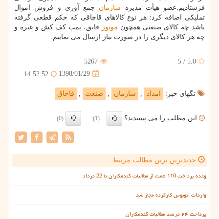
فرستادیم.عضو هیأت مدیره
سازمان
جمع آوری و فروش اموال
تملیكی اضافه كرد: هر نوع كالاهای قاچاقی كه حكم قطعی گرفته
باشد چه كالای صنعتی همچون
موتور
قایق، پمپ كف كش و غیره و
چه هر كالای دیگری را در صورت نیاز ارسال می نماییم.
5267
5
/
5.0
1398/01/29
14:52:52
تگهای خبر:
امداد
,
سازمان
,
صنعت
,
قاچاق
این مطلب را می پسندید؟
(0)
(1)
جدیدترین ترین مطالب مرتبط
وعده پرداخت 110 همت از مطالبات گندمکاران تا 22 مرداد
واردات اتوبوس کارکرده مجاز شد
پرداخت ۲۴ درصد مطالبات گندمکاران