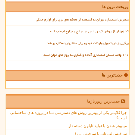
پربحث ترین ها
سفارش استاندارد تهران به استفاده از محافظ های برق برای لوازم خانگی
کشاورزان از روشن کردن آتش در مراتع و مزارع اجتناب کنند
پیگیری زمان تحویل واردات خودرو برای مشتریان امکانپذیر شد
۱۹۰ واحد مسکن استیجاری آماده واگذاری به زوج های جوان است
جدیدترین ها
جدیدترین رپورتاژها
چرا کلایمر یکی از بهترین روش های دسترسی نما در پروژه های ساختمانی
است؟
میلیونر شدن با تولید نایلون دسته دار
سرفیس لپ تاپ یا سرفیس پرو؟