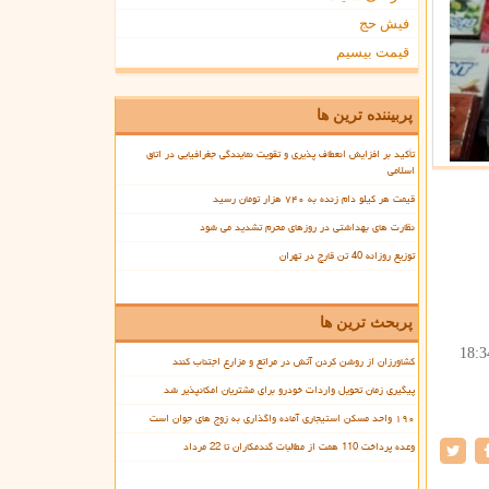
فیش حج
قیمت بیسیم
پربیننده ترین ها
تأکید بر افزایش انعطاف پذیری و تقویت نمایندگی جغرافیایی در اتاق
اسلامی
قیمت هر کیلو دام زنده به ۷۴۰ هزار تومان رسید
نظارت های بهداشتی در روزهای محرم تشدید می شود
توزیع روزانه 40 تن قارچ در تهران
پربحث ترین ها
18:3
کشاورزان از روشن کردن آتش در مراتع و مزارع اجتناب کنند
پیگیری زمان تحویل واردات خودرو برای مشتریان امکانپذیر شد
۱۹۰ واحد مسکن استیجاری آماده واگذاری به زوج های جوان است
وعده پرداخت 110 همت از مطالبات گندمکاران تا 22 مرداد