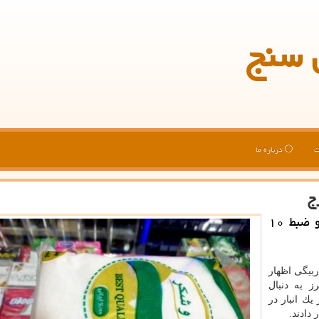
 سنج
ت
درباره ما
میزان سنج: رئیس پلیس آگاهی البرز از كشف و ضبط ۱۰
بیگی اظهار
ز به دنبال
ك انبار در
دادند.