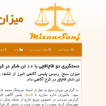
میزان
صفحه اصلی
مطالب میزان سنج
تولید
قیم
دستگیری دو قاچاقچی با ۱۰ تن شكر در كرج
تن شكر قاچاق در كرج آگاهی داد.
به گزارش میزان سنج به نقل از ایسنا، سرهنگ محمد نادر
نمود: مأموران اداره مبارزه با
قاچاق
پلیس آگاهی البر
گزارش مردمی در خصوص توزیع خارج از شبكه شكر در ی
شهرستان كرج، سوژه را به صورت ویژه در دستور كار قرار 