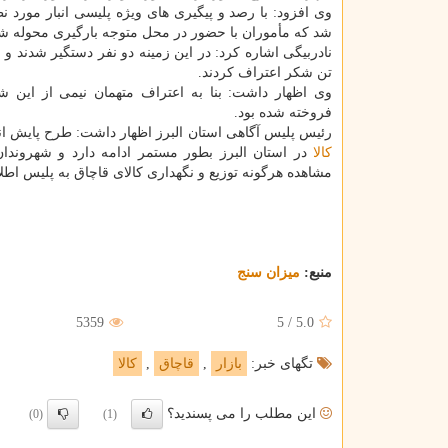
وی افزود: با رصد و پیگیری های ویژه پلیسی انبار مورد 
شد كه مأموران با حضور در محل متوجه بارگیری محوله ش
تن شكر اعتراف كردند.
وی اظهار داشت: بنا به اعتراف متهمان نیمی از این 
فروخته شده بود.
رئیس پلیس آگاهی استان البرز اظهار داشت: طرح پایش انب
كالا
در استان البرز بطور مستمر ادامه دارد و شهروند
مشاهده هرگونه توزیع و نگهداری كالای قاچاق به پلیس اطلا
منبع:
میزان سنج
5359
5
/
5.0
تگهای خبر:
بازار
,
قاچاق
,
كالا
این مطلب را می پسندید؟
(0)
(1)