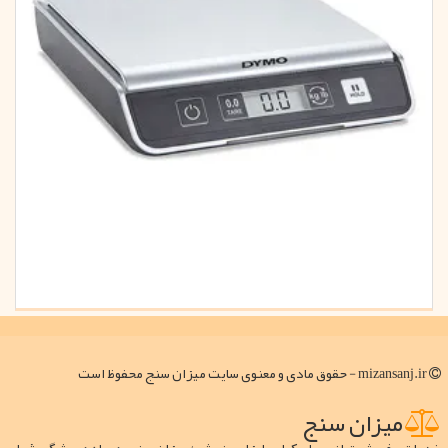
mizansanj.ir - حقوق مادی و معنوی سایت میزان سنج محفوظ است
میزان سنج
خدمات و فروش ترازو و باسکول و ابزار سنجش ؛ میزان سنج، همراه همیشگی شما