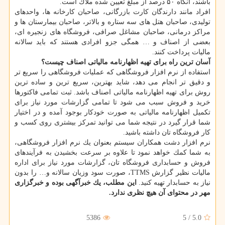
باشند، آنگاه ۵۰ درصد از مبلغ تعیین شده ملاك است.
افراد مانند دارندگان كارت بازرگانی، صاحبان كارخانه ها، واحدهای
تولیدی، صاحبان هتل های سه ستاره و بالاتر، صاحبان بیمارستان ها و
مراكز درمانی، صاحبان مشاغل صرافی، فروشگاه های زنجیره ای،
بعضی از اصناف و … همگی جزو افرادی هستند كه باید سالانه
مالیات پرداخت كنند.
آسان ترین راه برای تهیه اظهارنامه مالیاتی اصناف چیست؟
استفاده از نرم افزار فروشگاهی كه عملیات فروشگاهی را سریع تر
و دقیق تر انجام می دهد، شاید بهترین، سریع ترین و ساده ترین
روش برای تهیه اظهارنامه مالیاتی اصناف باشد. ثبت تمامی فاكتورها
خرید و فروش سبب می شود تا تمامی گزارشات مورد نیاز برای
تكمیل اظهارنامه مالیاتی به صورت خودكار بوجود آمده و در اختیار
شما قرار گیرد در نتیجه شما می توانید تمركز بیشتری روی كسب و
كار فروشگاه تان داشته باشید.
نرم افزار دشت همكاران سیستم بعنوان یك نرم افزار فروشگاهی،
به شما كمك خواهد نمود تا علاوه بر سرعت بخشیدن به فرآیندهای
فروش و حسابداری فروشگاه تان، گزارشات مورد نیاز برای اداره
مالیات نظیر گزارش TTMS، صورت سود وزیان سالانه و… را بدون
نیاز به حسابدار تهیه كنید.
این مطلب، یك خبرآگهی بوده و خبرگزاری
مهر در محتوای آن هیچ نظری ندارد.
5386
5
/
5.0