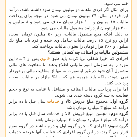
ختم می شود.
برای مثال اگر فردی ماهانه دو میلیون تومان سود داشته باشد، درآمد
این فرد در سال، ۲۴ میلیون تومان می شود. در نتیجه برای پرداخت
مالیات ۱۵ میلیون و ۶۰۰ هزار تومان معاف می شود و ۸ میلیون و
۴۰۰ هزار تومان از درامد مشمول مالیات می شود.
به دلیل اینكه مبلغ مشمول مالیات، زیر ۵۰ میلیون تومان است،
ازاین رو نرخ ۱۵ درصد مالیات شامل وی شده و فرد باید مبلغ یك
میلیون و ۲۶۰ هزار تومان را بعنوان مالیات پرداخت كند.
مشمولین مالیات بر اصناف چه كسانی هستند؟
افرادی كه اخیرا شغلی برپا كردند باید طبق
قانون
پس از ۴ ماه این
مورد را به سازمان امور مالیاتی اطلاع بدهند. تا معافیت های مالی
مشمول آنان شود در غیر اینصورت نه تنها از معافیت مالی برخوردار
نمی شوند، بلكه باید جریمه هم كه ۱۰% مازاد بر مالیات است،
پرداخت كنند.
اما برای پرداخت مالیات اصناف و مشاغل با عنایت به نوع و حجم
فعالیت به سه گروه دسته بندی می شوند.
گروه اول:
مجموع مبلغ فروش كالا و
خدمات
سال قبل یا ده برابر
درآمد كه مبلغ ۳ میلیارد تومان باشد.
گروه دوم:
مجموع مبلغ فروش كالا و خدمات سال قبل یا ده برابر
درآمد كه مبلغ ۱ میلیارد تومان تا ۳ میلیارد تومان باشد.
گروه سوم:
افرادی كه جزو گروه اول و دوم نباشند در گروه سوم
قرار می گیرند، در این گروه افرادی كه فعالیت آنها عرضه خدمات