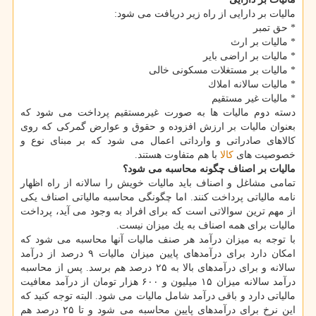
مالیات بر دارایی از راه زیر دریافت می شود:
* حق تمبر
* مالیات بر ارث
* مالیات بر اراضی بایر
* مالیات بر مستغلات مسكونی خالی
* مالیات سالانه املاك
* مالیات غیر مستقیم
دسته دوم مالیات ها به صورت غیرمستقیم پرداخت می شود كه
بعنوان مالیات بر ارزش افزوده و حقوق و عوارض گمركی كه روی
كالاهای صادراتی و وارداتی اعمال می شود كه بر مبنای نوع و
خصوصیت های
كالا
با هم متفاوت هستند.
مالیات بر اصناف چگونه محاسبه می شود؟
تمامی مشاغل و اصناف باید مالیات خویش را سالانه از راه اظهار
نامه مالیاتی پرداخت كنند. اما چگونگی محاسبه مالیاتی اصناف یكی
از مهم ترین سوالاتی است كه برای افراد به وجود می آید، پرداخت
مالیات برای همه اصناف به یك میزان نیست.
با توجه به میزان درآمد هر صنف مالیات آنها محاسبه می شود كه
امكان دارد برای درآمدهای پایین میزان مالیات ۹ درصد از درآمد
سالانه و برای درآمدهای بالا به ۲۵ درصد هم برسد. پس از محاسبه
درآمد سالانه میزان ۱۵ میلیون و ۶۰۰ هزار تومان از درآمد معافیت
مالیاتی دارد و باقی درآمد شامل مالیات می شود. البته توجه كنید كه
این نرخ برای درآمدهای پایین محاسبه می شود و تا ۲۵ درصد هم