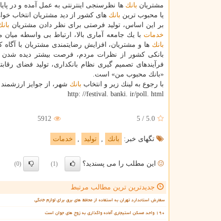
مشتریان
بانك
ها نظرسنجی اینترنتی به عمل آمده و در پای
یا محبوب ترین
بانك
های كشور از دید مشتریان انتخاب خواه
بر این اساس، تولید فرصتی برای نظر دادن مشتریان
بانك
خدمات
با یك جامعه آماری بالا، ارتباط بی واسطه میان 
بانك
ها و مشتریان، افزایش رضایتمندی مشتریان با آگاه ك
بانكی كشور از نظرات مردم، فرصت بیشتر دیده شدن م
فرآیندهای تصمیم گیری نظام بانكداری، تولید فضای رقاب
«بانك محبوب من» است.
با رجوع به لینك زیر و انتخاب
بانك
شهر، از جوایز ارزشمند ا
http: //festival. banki. ir/poll. html
5912
5
/
5.0
تگهای خبر:
بانك
,
تولید
,
خدمات
این مطلب را می پسندید؟
(0)
(1)
جدیدترین ترین مطالب مرتبط
سفارش استاندارد تهران به استفاده از محافظ های برق برای لوازم خانگی
۱۹۰ واحد مسکن استیجاری آماده واگذاری به زوج های جوان است