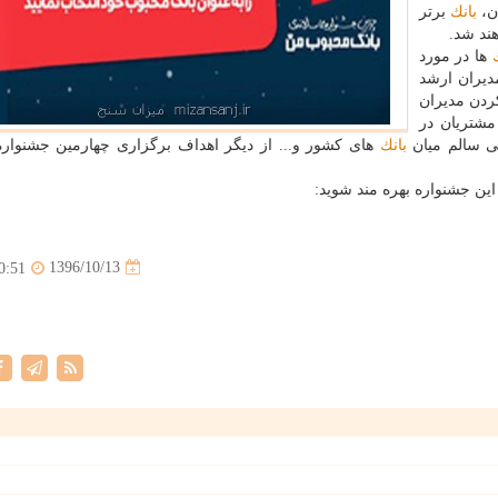
ان،
بانك
برتر
ند شد.
ها در مورد
مدیران ارشد
ردن مدیران
شتریان در
تی سالم میان
بانك
های كشور و... از دیگر اهداف برگزاری چهارمین جشنواره
ین جشنواره بهره مند شوید:
1396/10/13
0:51