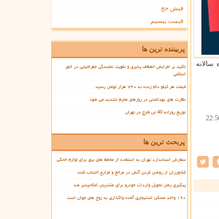
فیش حج
قیمت بیسیم
پربیننده ترین ها
 سالانه
تأکید بر افزایش انعطاف پذیری و تقویت نمایندگی جغرافیایی در اتاق
اسلامی
قیمت هر کیلو دام زنده به ۷۴۰ هزار تومان رسید
نظارت های بهداشتی در روزهای محرم تشدید می شود
توزیع روزانه 40 تن قارچ در تهران
22:5
پربحث ترین ها
سفارش استاندارد تهران به استفاده از محافظ های برق برای لوازم خانگی
کشاورزان از روشن کردن آتش در مراتع و مزارع اجتناب کنند
پیگیری زمان تحویل واردات خودرو برای مشتریان امکانپذیر شد
۱۹۰ واحد مسکن استیجاری آماده واگذاری به زوج های جوان است