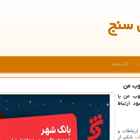
 سنج
ت
درباره ما
بوب من
وب من با
د ارتباط
ارتباطات و
ات
بانكی از