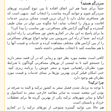
سردرگم هستید؟
حتماً برای شما هم این اتفاق افتاده تا بین تنوع گسترده تورهای
سردرگم شوید و نتوانید گزینه مناسب را انتخاب كنید. بدیهی است كه
هر مسافری تمایل دارد با ارزان ترین قیمت ممكن برترین خدمات
اقامت و پرواز را انتخاب نماید، اما چگونه می توان در میان طیف
گسترده و گوناگون آژانس های مسافرتی، تور مناسب را پیدا كرد؟
ما برای پاسخ به این نیاز در كجارو بخش تور مسافرتی را راه اندازی
كرده ایم. شما از راه این سرویس می توانید انواع تورهای مسافرتی
را از بین آژانس های مختلف مشاهده كرده و خدمات و قیمت آنها را
با هم مقایسه كنید تا انتخاب مطمئنی داشته باشید.
كافی است مقصد مورد نظر خود و زمانی كه در آن قصد سفر دارید
را جستجو كنید تا به لیستی از تورهای مسافرتی گوناگون با شرایط
مورد نظرتان راهنمایی شوید و سفر خویش را برنامه ریزی كنید.
حتی امكان فیلتر كردن بهترین تورها بر مبنای خدمات و قیمت مورد
نظرتان هم وجود دارد.
چرا تركیه؟
با توجه به نزدیك شدن فصل سفر به كشور تركیه و البته به صرفه تر
بودن این مقصد نسبت به سایر مقاصد خارجی سفر به استانبول و
آنتالیا و سایر شهرهای تركیه یكی از بهترین گزینه ها برای تعطیلات
خرداد و تابستان است.
هم حالا می توانید گستره متنوعی از تورهای تركیه را در كجارو