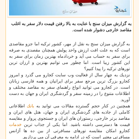
به گزارش میزان سنج با عنایت به بالا رفتن قیمت دلار سفر به اغلب
مقاصد خارجی دشوار شده است.
به گزارش میزان سنج به نقل از مهر، كشور تركیه اما جزو مقاصدی
است كه به علت افت ارزش واحد پولش همچنان مقصدی به صرفه
برای سفر به حساب می آید و خردادماه بهترین زمان برای سفر به
این كشور زیبا است. اما چطور می توانیم بهترین و ارزان ترین
تورهای تركیه را پیدا كنیم؟
نزدیك به چهار سال از فعالیت وب سایت كجارو می گذرد و امروز
كجارو بزرگ ترین مرجع سفر برای ایرانیان و همه فارسی زبانان
است. در كجارو می توانید انواع راهنمای سفر به مقاصد مختلف و
اطلاعات متنوع را در زمینه سفر و گردشگری ایران و جهان به دست
آورید.
همچنین در كنار حجم گسترده مقالات می توانید به
بانك
اطلاعاتی
كاملی از جاذبه های گردشگری ایران و جهان، هتل های ایران و
مقاصد برتر خارجی، رستوران های ایران و جستجوی پرواز و مقایسه
قیمت ها دسترسی داشته باشید. اما یكی از جذاب ترین
خدمات
كجارو امكان مقایسه تورهای مسافرتی از بین ده ها آژانس
مسافرتی معتبر است كه در ادامه به معرفی آن می پردازیم.