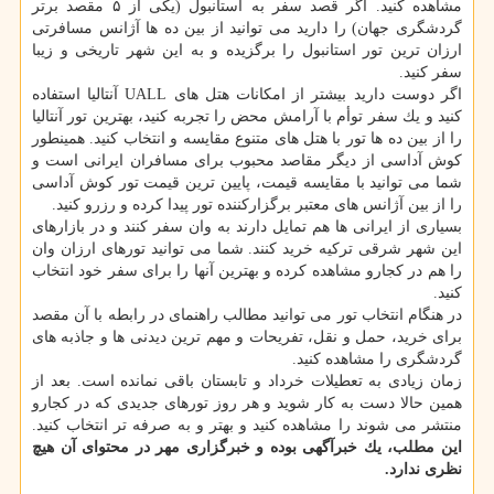
مشاهده كنید. اگر قصد سفر به استانبول (یكی از ۵ مقصد برتر
گردشگری جهان) را دارید می توانید از بین ده ها آژانس مسافرتی
ارزان ترین تور استانبول را برگزیده و به این شهر تاریخی و زیبا
سفر كنید.
اگر دوست دارید بیشتر از امكانات هتل های UALL آنتالیا استفاده
كنید و یك سفر توأم با آرامش محض را تجربه كنید، بهترین تور آنتالیا
را از بین ده ها تور با هتل های متنوع مقایسه و انتخاب كنید. همینطور
كوش آداسی از دیگر مقاصد محبوب برای مسافران ایرانی است و
شما می توانید با مقایسه قیمت، پایین ترین قیمت تور كوش آداسی
را از بین آژانس های معتبر برگزاركننده تور پیدا كرده و رزرو كنید.
بسیاری از ایرانی ها هم تمایل دارند به وان سفر كنند و در بازارهای
این شهر شرقی تركیه خرید كنند. شما می توانید تورهای ارزان وان
را هم در كجارو مشاهده كرده و بهترین آنها را برای سفر خود انتخاب
كنید.
در هنگام انتخاب تور می توانید مطالب راهنمای در رابطه با آن مقصد
برای خرید، حمل و نقل، تفریحات و مهم ترین دیدنی ها و جاذبه های
گردشگری را مشاهده كنید.
زمان زیادی به تعطیلات خرداد و تابستان باقی نمانده است. بعد از
همین حالا دست به كار شوید و هر روز تورهای جدیدی كه در كجارو
منتشر می شوند را مشاهده كنید و بهتر و به صرفه تر انتخاب كنید.
این مطلب، یك خبرآگهی بوده و خبرگزاری مهر در محتوای آن هیچ
نظری ندارد.