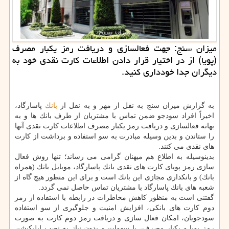
میزان سنج: جهت فعالسازی و دریافت رمز یكبار مصرف
(پویا) از در اختیار قرار دادن اطلاعات كارت نقدی خود به
دیگران جدا خودداری كنید.
به گزارش میزان سنج به نقل از مهر و به نقل از
بانك
پاسارگاد،
اخیراً افراد سودجو ضمن تماس با مشتریان از طرف بانك ها و به
بهانه فعالسازی و دریافت رمز یكبار مصرف اطلاعات كارت نقدی آنها
را ستاندن و بدین وسیله مبادرت به سو استفاده و برداشت از كارت
های نقدی می كنند.
بدینوسیله به اطلاع هم میهنان گرامی می رساند؛ تنها روش فعال
سازی رمز پویای كارت های نقدی بانك پاسارگاد، موبایل بانك (همراه
بانك) و بانكداری مجازی این بانك است و برای این منظور هیچ گاه از
شعبه های بانك پاسارگاد با مشتریان تماس حاصل نمی گردد.
گفتنی است به منظور كاهش مخاطرات در رابطه با استفاده از رمز
دوم كارت های بانكی، افزایش امنیت و جلوگیری از سو استفاده
سودجویان، امكان فعال سازی و دریافت رمز دوم كارت به صورت
رمز پویا و یكبار مصرف، با سهولت و بدون نیاز به نصب اپلیكیشن