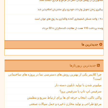
پیگیری زمان تحویل واردات خودرو برای مشتریان امکانپذیر شد
۱۹۰ واحد مسکن استیجاری آماده واگذاری به زوج های جوان است
وعده پرداخت 110 همت از مطالبات گندمکاران تا 22 مرداد
جدیدترین ها
جدیدترین رپورتاژها
چرا کلایمر یکی از بهترین روش های دسترسی نما در پروژه های ساختمانی
است؟
میلیونر شدن با تولید نایلون دسته دار
سرفیس لپ تاپ یا سرفیس پرو؟
واکی تاکی، انتخاب حرفه ای ها برای ارتباط سریع و مطمئن
مرجع طراحی و تولید مخازن ذخیره و حمل سیالات صنعتی