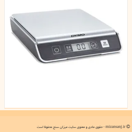
mizansanj.ir - حقوق مادی و معنوی سایت میزان سنج محفوظ است