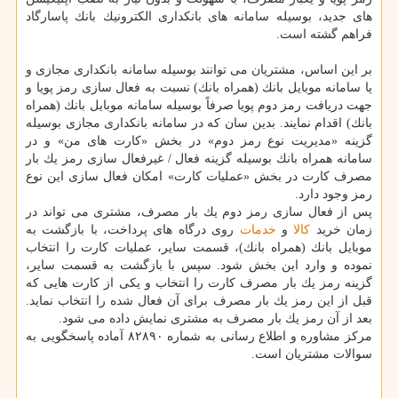
های جدید، بوسیله سامانه های بانكداری الكترونیك بانك پاسارگاد
فراهم گشته است.
بر این اساس، مشتریان می توانند بوسیله سامانه بانكداری مجازی و
یا سامانه موبایل بانك (همراه بانك) نسبت به فعال سازی رمز پویا و
جهت دریافت رمز دوم پویا صرفاً بوسیله سامانه موبایل بانك (همراه
بانك) اقدام نمایند. بدین سان كه در سامانه بانكداری مجازی بوسیله
گزینه «مدیریت نوع رمز دوم» در بخش «كارت های من» و در
سامانه همراه بانك بوسیله گزینه فعال / غیرفعال سازی رمز یك بار
مصرف كارت در بخش «عملیات كارت» امكان فعال سازی این نوع
رمز وجود دارد.
پس از فعال سازی رمز دوم یك بار مصرف، مشتری می تواند در
زمان خرید
كالا
و
خدمات
روی درگاه های پرداخت، با بازگشت به
موبایل بانك (همراه بانك)، قسمت سایر، عملیات كارت را انتخاب
نموده و وارد این بخش شود. سپس با بازگشت به قسمت سایر،
گزینه رمز یك بار مصرف كارت را انتخاب و یكی از كارت هایی كه
قبل از این رمز یك بار مصرف برای آن فعال شده را انتخاب نماید.
بعد از آن رمز یك بار مصرف به مشتری نمایش داده می شود.
مركز مشاوره و اطلاع رسانی به شماره ۸۲۸۹۰ آماده پاسخگویی به
سوالات مشتریان است.