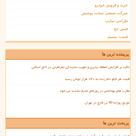
خرید و فروش خودرو
شرکت صنعتی سخت پوشش
طراحی سایت
فیش حج
قیمت بیسیم
پربیننده ترین ها
تأکید بر افزایش انعطاف پذیری و تقویت نمایندگی جغرافیایی در اتاق اسلامی
قیمت هر کیلو دام زنده به ۷۴۰ هزار تومان رسید
نظارت های بهداشتی در روزهای محرم تشدید می شود
توزیع روزانه 40 تن قارچ در تهران
پربحث ترین ها
کشاورزان از روشن کردن آتش در مراتع و مزارع اجتناب کنند