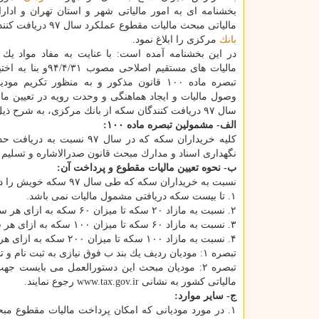
بخشنامه ای به امور مالیاتی شهر و استان تهران و ادار
مالیاتی مبحث مالیات مقطوع عملكرد سال ۹۷ دریافت كنندگان سكه از
بانك
مركزی را ابلاغ نمود.
در این بخشنامه آمده است: با عنایت به مفاد مواد یك و 
مالیات های مستقیم اصلاحی مصوب ‬
تبصره ماده ۱۰۰ قانون مذكور و به منظور تكریم م
وصول مالیات و ایجاد هماهنگی و وحدت رویه در تعیین مال
سال ۹۷ دریافت كنندگان سكه از بانك مركزی، به شرح ذیل مقرر می گردد:
الف- مشمولین تبصره ماده ۱۰۰:
نگهداری اسناد و مدارك مبحث قانون صدرالاشاره و تسلیم ا
ب- نحوه تعیین مالیات مقطوع و پرداخت آن:
نسبت به خریداران سكه كه طی سال ۹۷ سكه خویش را دریافت نموده اند:
۱. تا بیست سكه دریافتی مشمول مالیات نمی باشد.
۲. نسبت به مازاد ۲۰ سكه تا میزان ۶۰ سكه به ازای هر سكه یك میلیون و ۵۰۰ هزار ریال مالیات مقطوع.
۳. نسبت به مازاد ۶۰ سكه تا میزان ۱۰۰ سكه به ازای هر سكه ۲ میلیون ریال مالیات مقطوع.
۴. نسبت به مازاد ۱۰۰ سكه تا میزان ۲۰۰ سكه به ازای هر سكه ۲ میلیون و ۵۰۰ هزار ریال مالیات مقطوع.
تبصره ۱: مودیان ردیف یك بند ب فوق نیازی به ثبت نام و تشكیل پرونده مالیاتی نخواهند داشت.
تبصره ۲: مودیان مبحث این دستورالعمل می بایست 
مالیاتی كشور به نشانی www.tax.gov.ir رجوع نمایند.
ج- سایر موارد: