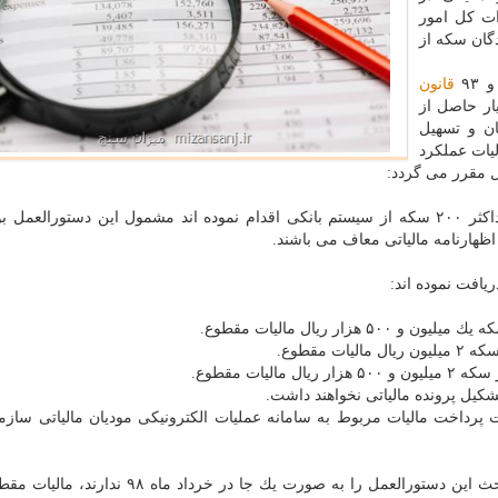
ات كل امور
۹۳
قانون
۳۱/‏۴/‏۹۴و بنا به اختیار حاصل از
ودیان و تسهیل
یات عملكرد
كلیه خریداران سكه كه در سال ۹۷ نسبت به دریافت حداكثر ۲۰۰ سكه از سیستم بانكی اقدام نموده اند مشمول این دستورال
ظهارنامه مالیاتی معاف می باشند.
جهت پرداخت مالیات مربوط به سامانه عملیات الكترونیكی مودیان مالیاتی سازم
۱. در مورد مودیانی كه امكان پرداخت مالیات مقطوع مبحث این دستورالعمل را به صورت یك جا در خ