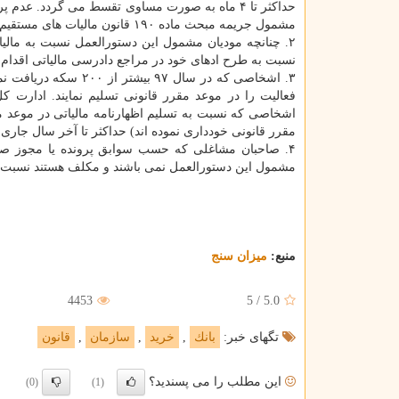
حداكثر تا ۴ ماه به صورت مساوی تقسط می گردد.
مشمول جریمه مبحث ماده ۱۹۰ قانون مالیات های مستقیم از آخر خردادماه ۹۸ خواهد بود.
۲. چنانچه مودیان مشمول این دستورالعمل نسبت به مال
نسبت به طرح ادهای خود در مراجع دادرسی مالیاتی اقدام
۳. اشخاصی كه در سال 
فعالیت را در موعد مقرر قانونی تسلیم نمایند. ادارت كل
اشخاصی كه نسبت به تسلیم اظهارنامه مالیاتی در موعد مق
مقرر قانونی خودداری نموده اند) حداكثر تا آخر سال جاری ا
۴. صاحبان مشاغلی كه حسب سوابق پرونده یا مجوز صا
مشمول این دستورالعمل نمی باشند و مكلف هستند نسبت به 
منبع:
میزان سنج
4453
5
/
5.0
تگهای خبر:
بانك
,
خرید
,
سازمان
,
قانون
این مطلب را می پسندید؟
(0)
(1)