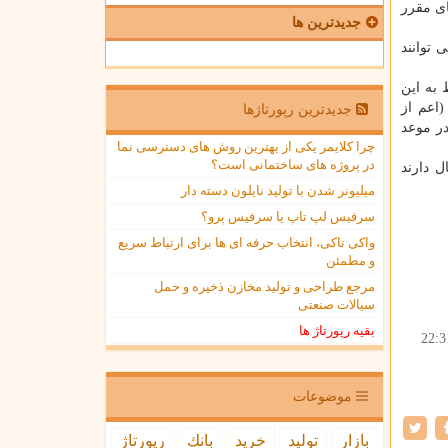
ای مقرر
جدیدترین ها
 توانند
بوط به این
(اعم از
جدیدترین رپورتاژها
در موعد
چرا کلایمر یکی از بهترین روش های دسترسی نما
در پروژه های ساختمانی است؟
 دارند
میلیونر شدن با تولید نایلون دسته دار
سرفیس لپ تاپ یا سرفیس پرو؟
واکی تاکی، انتخاب حرفه ای ها برای ارتباط سریع
و مطمئن
مرجع طراحی و تولید مخازن ذخیره و حمل
سیالات صنعتی
بقیه رپورتاژ ها
22:3
موضوعات
بازار
تولید
خرید
بانك
رپورتاژ