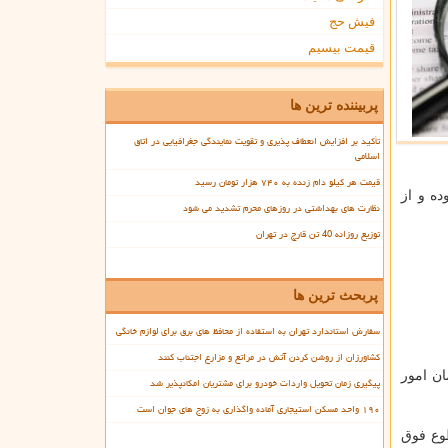
فیش حج
قیمت بیسیم
پربیننده ترین ها
تأکید بر افزایش انعطاف پذیری و تقویت نمایندگی جغرافیایی در اتاق
اسلامی
قیمت هر کیلو دام زنده به ۷۴۰ هزار تومان رسید
عمل بوده و از
نظارت های بهداشتی در روزهای محرم تشدید می شود
توزیع روزانه 40 تن قارچ در تهران
پربحث ترین ها
سفارش استاندارد تهران به استفاده از محافظ های برق برای لوازم خانگی
کشاورزان از روشن کردن آتش در مراتع و مزارع اجتناب کنند
ان امور
پیگیری زمان تحویل واردات خودرو برای مشتریان امکانپذیر شد
۱۹۰ واحد مسکن استیجاری آماده واگذاری به زوج های جوان است
رداد ماه ۹۸ ندارند، مالیات مقطوع فوق