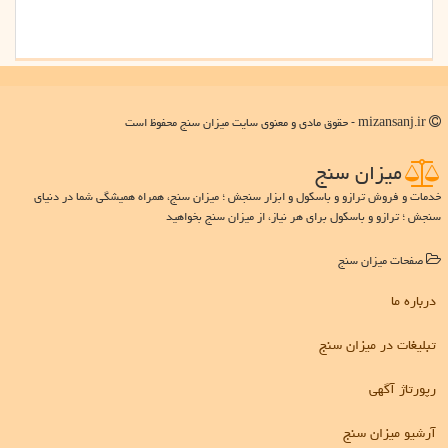
mizansanj.ir - حقوق مادی و معنوی سایت میزان سنج محفوظ است
میزان سنج
خدمات و فروش ترازو و باسکول و ابزار سنجش ؛ میزان سنج، همراه همیشگی شما در دنیای
سنجش ؛ ترازو و باسکول برای هر نیاز، از میزان سنج بخواهید
صفحات میزان سنج
درباره ما
تبلیغات در میزان سنج
رپورتاژ آگهی
آرشیو میزان سنج