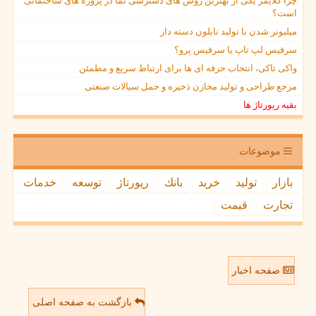
چرا کلایمر یکی از بهترین روش های دسترسی نما در پروژه های ساختمانی
است؟
میلیونر شدن با تولید نایلون دسته دار
سرفیس لپ تاپ یا سرفیس پرو؟
واکی تاکی، انتخاب حرفه ای ها برای ارتباط سریع و مطمئن
مرجع طراحی و تولید مخازن ذخیره و حمل سیالات صنعتی
بقیه رپورتاژ ها
موضوعات
بازار
تولید
خرید
بانك
رپورتاژ
توسعه
خدمات
تجارت
قیمت
صفحه اخبار
بازگشت به صفحه اصلی