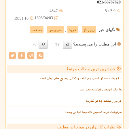
021-66787820
4847
5
/
5.0
1398/04/03
19:51:16
تگهای خبر:
رپورتاژ
,
خرید
,
سرویس
,
صنعت
این مطلب را می پسندید؟
(0)
(1)
جدیدترین ترین مطالب مرتبط
۱۹۰ واحد مسکن استیجاری آماده واگذاری به زوج های جوان است
واردات اتوبوس کارکرده مجاز شد
در بازار لبنیات چه می گذرد؟
سرنوشت خرید تضمینی گندم به کجا می رسد؟
نظرات کاربران در مورد این مطلب