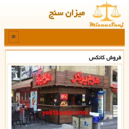
میزان سنج
منو
فروش كانكس