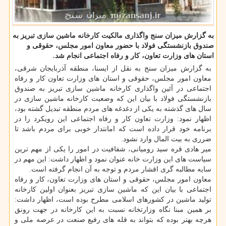
به گزارش میزان سنج واگذاری مالكیت كارخانه ماشین سازی تبریز به
صندوق بازنشستگی فولاد با حضور معاون امور مجلس، حقوقی و
استان های وزارت تعاون، كار و رفاه اجتماعی انجام شد.
به گزارش میزان سنج به نقل از ایسنا، منطقه آذربایجان شرقی،
معاون امور مجلس، حقوقی و استان های وزارت تعاون كار و رفاه
اجتماعی در آئین واگذاری كارخانه ماشین سازی تبریز به صندوق
بازنشستگی فولاد با بیان این كه وضعیت كارخانه ماشین سازی در
سال های گذشته به یكی از دغدغه های مردم منطقه تبدیل گشته بود،
اظهار نمود: وزارت تعاون كار و رفاه اجتماعی این رویكرد را در
برنامه خود قرار داده است كه امانتدار خوبی برای مردم باشد تا
ضرری به بیت المال وارد نشود.
میر هادی قره سید رومیانی، شفافیت در امور را یكی از مهم ترین
سیاست های این وزارت خانه عنوان نمود و اظهار داشت: این مهم در
سایه مطالبه گری اقشار مردم و توجه به آن انجام گرفته است.
معاون امور مجلس، حقوقی و استان های وزارت تعاون، كار و رفاه
اجتماعی با بیان این كه ماشین سازی تبریز بعنوان اولین كارخانه
تولید ماشین در كشورهای اسلامی مطرح بوده است، اظهار داشت:
بر همین مبنا نگاه وزارتخانه نسبت به این كارخانه در جهت رونق
هرچه بهتر بوده كه بتواند به قله های رفیع صنعت در عرصه ملی و