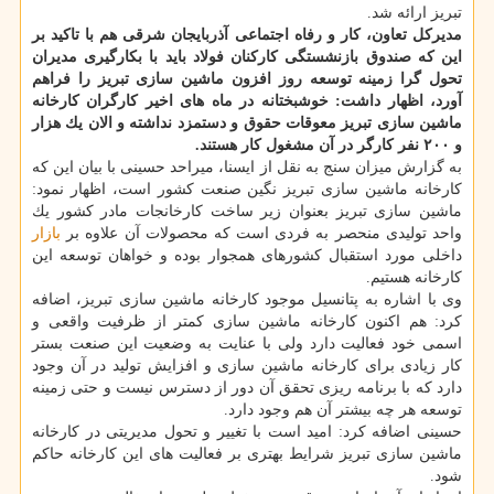
تبریز ارائه شد.
مدیركل تعاون، كار و رفاه اجتماعی آذربایجان شرقی هم با تاكید بر
این كه صندوق بازنشستگی كاركنان فولاد باید با بكارگیری مدیران
تحول گرا زمینه توسعه روز افزون ماشین سازی تبریز را فراهم
آورد، اظهار داشت: خوشبختانه در ماه های اخیر كارگران كارخانه
ماشین سازی تبریز معوقات حقوق و دستمزد نداشته و الان یك هزار
و ۲۰۰ نفر كارگر در آن مشغول كار هستند.
به گزارش میزان سنج به نقل از ایسنا، میراحد حسینی با بیان این كه
كارخانه ماشین سازی تبریز نگین صنعت كشور است، اظهار نمود:
ماشین سازی تبریز بعنوان زیر ساخت كارخانجات مادر كشور یك
واحد تولیدی منحصر به فردی است كه محصولات آن علاوه بر
بازار
داخلی مورد استقبال كشورهای همجوار بوده و خواهان توسعه این
كارخانه هستیم.
وی با اشاره به پتانسیل موجود كارخانه ماشین سازی تبریز، اضافه
كرد: هم اكنون كارخانه ماشین سازی كمتر از ظرفیت واقعی و
اسمی خود فعالیت دارد ولی با عنایت به وضعیت این صنعت بستر
كار زیادی برای كارخانه ماشین سازی و افزایش تولید در آن وجود
دارد كه با برنامه ریزی تحقق آن دور از دسترس نیست و حتی زمینه
توسعه هر چه بیشتر آن هم وجود دارد.
حسینی اضافه كرد: امید است با تغییر و تحول مدیریتی در كارخانه
ماشین سازی تبریز شرایط بهتری بر فعالیت های این كارخانه حاكم
شود.