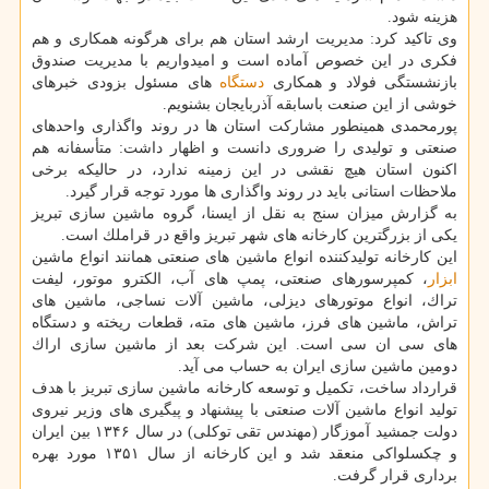
هزینه شود.
وی تاكید كرد: مدیریت ارشد استان هم برای هرگونه همكاری و هم
فكری در این خصوص آماده است و امیدواریم با مدیریت صندوق
بازنشستگی فولاد و همكاری
دستگاه
های مسئول بزودی خبرهای
خوشی از این صنعت باسابقه آذربایجان بشنویم.
پورمحمدی همینطور مشاركت استان ها در روند واگذاری واحدهای
صنعتی و تولیدی را ضروری دانست و اظهار داشت: متأسفانه هم
اكنون استان هیچ نقشی در این زمینه ندارد، در حالیكه برخی
ملاحظات استانی باید در روند واگذاری ها مورد توجه قرار گیرد.
به گزارش میزان سنج به نقل از ایسنا، گروه ماشین سازی تبریز
یكی از بزرگترین كارخانه های شهر تبریز واقع در قراملك است.
این كارخانه تولیدكننده انواع ماشین های صنعتی همانند انواع ماشین
ابزار
، كمپرسورهای صنعتی، پمپ های آب، الكترو موتور، لیفت
تراك، انواع موتورهای دیزلی، ماشین آلات نساجی، ماشین های
تراش، ماشین های فرز، ماشین های مته، قطعات ریخته و دستگاه
های سی ان سی است. این شركت بعد از ماشین سازی اراك
دومین ماشین سازی ایران به حساب می آید.
قرارداد ساخت، تكمیل و توسعه كارخانه ماشین سازی تبریز با هدف
تولید انواع ماشین آلات صنعتی با پیشنهاد و پیگیری های وزیر نیروی
دولت جمشید آموزگار (مهندس تقی توكلی) در سال ۱۳۴۶ بین ایران
و چكسلواكی منعقد شد و این كارخانه از سال ۱۳۵۱ مورد بهره
برداری قرار گرفت.