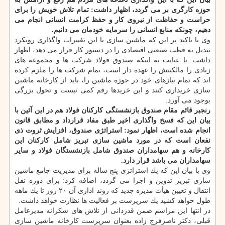
حوزه كارگری بر می گردد، اظهار داشت: تمام تلاش خویش را برای
حراست و حفاظت از نیروی كار و حفظ كرامت انسانی انجام می
دهیم، چونكه منابع انسانی را سرمایه خودمان می دانیم.
وی با تاكید بر این كه ماشین سازی با این تغییرات واگذاری رویكرد
تبدیل به قطب صنعتی اقتصادی را در دستور كار قرار می دهد، اظهار
داشت: با عنایت به اینكه صندوق فولاد شركت ها و مجموعه های
زیادی را مالكیتش را عهده دار است، تمام شركت ها را ملزم كرده
اند كه تمام نیازهای خود در حوزه ماشین را، باید از كارخانه ماشین
سازی خریداری كنند و این خریدها رقم كمی نیست و تحول بزرگی
بوجود می آورد.
رنجبر قائم مقام صندوق بازنشستگی كاركنان فولاد هم در این آئین با
بیان این كه فسخ واگذاری اخیر طبق مفاد قرارداد و مطابق قانون
انجام شده است، اظهار نمود: استراتژی صندوق، افزایش ثروت ذی
نفعان است كه در مورد ماشین سازی تبریز شامل كاركنان این
كارخانه و هم سهامداران صندوق شامل بازنشستگان فولاد و سایر
سهامداران می باشد قرار دارد.
وی با بیان این كه یك استراتژی پنج ساله برای مدیریت جامع ماشین
سازی تبریز تدوین و اجرا می گردد، اضافه كرد: برای دوره نقل
انتقال و تعیین هیأت مدیره جدید كه روند اداری آن ۲۰ روز تا یك ماهه
طول خواهد كشید یك سرپرست بر فعالیت ها نظارت خواهد داشت.
در انتها این مراسم ضمن قدردانی از تلاش های شكرانه مدیرعامل
قبلی، دكتر ناصرفرج زاده بعنوان سرپرست كارخانه ماشین سازی