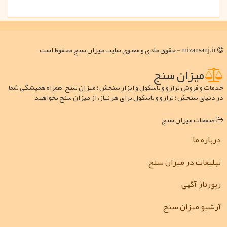
mizansanj.ir - حقوق مادی و معنوی سایت میزان سنج محفوظ است
میزان سنج
خدمات و فروش ترازو و باسکول و ابزار سنجش ؛ میزان سنج، همراه همیشگی شما
در دنیای سنجش ؛ ترازو و باسکول برای هر نیاز، از میزان سنج بخواهید
صفحات میزان سنج
درباره ما
تبلیغات در میزان سنج
رپورتاژ آگهی
آرشیو میزان سنج