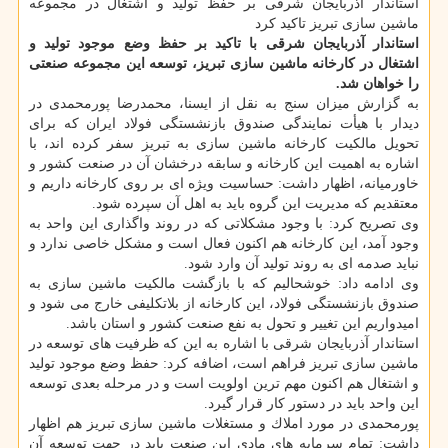
استاندار آذربایجان شرقی بر حفظ تولید و اشتغال در مجموعه
ماشین سازی تبریز تاكید كرد
استاندار آذربایجان شرقی با تاكید بر حفظ وضع موجود تولید و
اشتغال در كارخانه ماشین سازی تبریز، توسعه این مجموعه صنعتی
را خواهان شد.
به گزارش میزان سنج به نقل از ایسنا، محمدرضا پورمحمدی در
دیدار با هیأت نمایندگی صندوق بازنشستگی فولاد ایران كه برای
تحویل مالكیت كارخانه ماشین سازی به تبریز سفر كرده اند، با
اشاره به اهمیت این كارخانه و سابقه درخشان آن در صنعت كشور و
خاورمیانه، اظهار داشت: حساسیت ویژه ای بر روی كارخانه داریم و
معتقدیم كه مدیریت این گروه باید به اهل آن سپرده شود.
وی تصریح كرد: با وجود مشكلاتی كه در روند واگذاری این واحد به
وجود آمد، این كارخانه هم اكنون فعال است و مشكل خاصی ندارد و
نباید صدمه ای به روند تولید آن وارد شود.
وی ادامه داد: خوشحالیم كه با بازگشت مالكیت ماشین سازی به
صندوق بازنشستگی فولاد، این كارخانه از بلاتكلیفی خارج می شود و
امیدواریم این تغییر و تحول به نفع صنعت كشور و استان باشد.
استاندار آذربایجان شرقی با اشاره به این كه ظرفیت های توسعه در
ماشین سازی تبریز فراهم است، اضافه كرد: حفظ وضع موجود تولید
و اشتغال هم اكنون مهم ترین اولویت است و در مرحله بعدی توسعه
این واحد باید در دستور كار قرار گیرد.
پورمحمدی در مورد املاك و مستغلات ماشین سازی تبریز هم اظهار
داشت: تمام سرمایه های مادی این صنعت باید در جهت توسعه آن