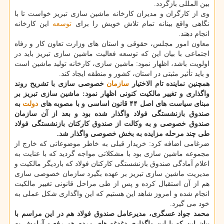
بین المللی بازگردد.
وی از كارگران و مدیران كارخانه ماشین سازی تبریز خواست تا با
نگاهی واقع بینانه تمام تلاش خویش را برای
توسعه
این كارخانه
انجام دهند.
معاون امور مجلس، حقوقی و استان های وزارت تعاون كار و رفاه
اجتماعی با بیان این كه توسعه فعالیت ماشین سازی تبریز باید در
اولویت باشد، اظهار نمود: ماشین سازی، كارخانه تولید ماشین است
و باید تأثیر مثبتی در استان، كشور و منطقه ایجاد كند.
همچنین نماینده تام الاختیار
سازمان
خصوصی سازی با تشریح روند
واگذاری و تغییر مالكیت كنونی اظهار نمود: ماشین سازی تبریز بر
مبنای سیاست های اصل ۴۴ قانون اساسی و با مصوبه های
دولت
به
صندوق بازنشستگی فولاد واگذار شده بود و بعد از آن سازمان
صندوق خصوصی و به وكالت از صندوق كاركنان بازنشستگی فولاد
طی چند مرحله مزایده به بخش خصوصی واگذار شد.
ضرغامی اضافه كرد: خریدار قبلی به خاطر موضوعاتی كه خارج از
مجموعه ماشین سازی بود با مشكلاتی مواجه گردید كه با عنایت به
اعلام آمادگی صندوق بازنشستگی كاركنان فولاد كه باردیگر مالكیت و
مدیریت ماشین سازی تبریز بر عهده بگیرد سازمان خصوصی سازی
هم از آن استقبال كرده و پس از طی مراحل قانونی تغییر مالكیت
انجام شده و امروز شاهد این هستیم كه این واگذاری شكل عملی به
خود می گیرد.
محمد جواد عسگری، مدیرعامل صندوق فولاد هم در این مراسم با
بیان این كه با این واگذاری دغدغه های مردم هم رفع و آرامش به