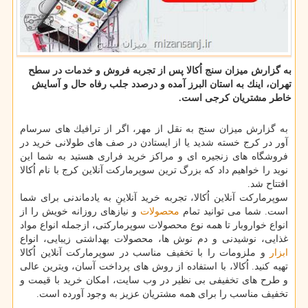
به گزارش میزان سنج اُكالا پس از تجربه فروش و خدمات در سطح
تهران، اینك به استان البرز آمده و درصدد جلب رفاه حال و آسایش
خاطر مشتریان كرجی است.
به گزارش میزان سنج به نقل از مهر، اگر از ترافیك های سرسام
آور در كرج خسته شدید یا از ایستادن در صف های طولانی خرید در
فروشگاه های زنجیره ای و مراكز خرید فراری هستید به شما این
نوید را خواهیم داد كه بزرگ ترین سوپرماركت آنلاین كرج با نام اُكالا
افتتاح شد.
سوپرماركت آنلاین اُكالا، تجربه خرید آنلاینِ به یادماندنی برای شما
است. شما می توانید تمام
محصولات
و نیازهای روزانه خویش را از
انواع خواروبار تا همه نوع محصولات سوپرماركتی، ازجمله انواع مواد
غذایی، نوشیدنی و دم نوش ها، محصولات بهداشتی زیبایی، انواع
ابزار
و ملزومات را با تخفیف مناسب در سوپرماركت آنلاین اُكالا
تهیه كنید. اُكالا، با استفاده از روش های پرداخت آسان، ویترین عالی
و طرح های تخفیفی بی نظیر در وب سایت، امكان خرید با قیمت و
تخفیف مناسب را برای همه مشتریان عزیز به وجود آورده است.