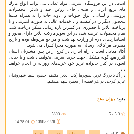
است. در این فروشگاه اینترنتی مواد غذایی می توانید انواع مارك
های برنج ایرانی و هندی، چای، روغن، قند و شكر، محصولات
پروتئینی و لبنیاتی، انواع حبوبات و ادویه جات را به همراه صدها
محصول دیگر را در كیفیت و با خدمات عالی به صورت اینترنتی و با
پرداخت آنلاین یا حضوری، در كمترین بازه زمانی ممكن دریافت كنید.
تمام محصولات عرضه شده در این سوپرماركت آنلاین دارای مجوز و
استانداردهای لازم از وزارت بهداشت و مراجع مربوطه بوده و تاریخ
مصرف هر كالای ارسالی به صورت مجزا كنترل می شود.
اُكالا مدعی است با راه اندازی در كرج ازاین پس مشتریان استان
البرز هیچ گونه مشكلی جهت خرید اینترنتی نخواهند داشت و با خیالی
آسوده در كنار خانواده عزیز خود خریدهای روزانه را انجام خواهند
داد.
در اُكالا بزرگ ترین سوپرماركت آنلاین منتظر حضور شما شهروندان
عزیز كرجی در هر نقطه از سطح شهر هستیم.
منبع:
میزان سنج
5399
5
/
5.0
1398/04/20
14:38:01
تگهای خبر:
ابزار
,
استاندارد
,
خدمات
,
خرید