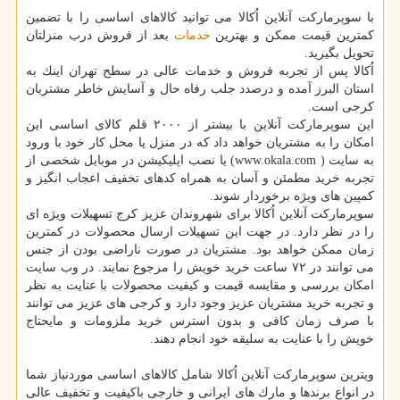
با سوپرماركت آنلاین اُكالا می توانید كالاهای اساسی را با تضمین
كمترین قیمت ممكن و بهترین
خدمات
بعد از فروش درب منزلتان
تحویل بگیرید.
اُكالا پس از تجربه فروش و خدمات عالی در سطح تهران اینك به
استان البرز آمده و درصدد جلب رفاه حال و آسایش خاطر مشتریان
كرجی است.
این سوپرماركت آنلاین با بیشتر از ۲۰۰۰ قلم كالای اساسی این
امكان را به مشتریان خواهد داد كه در منزل یا محل كار خود با ورود
به سایت ( www.okala.com) یا نصب اپلیكیشن در موبایل شخصی از
تجربه خرید مطمئن و آسان به همراه كدهای تخفیف اعجاب انگیز و
كمپین های ویژه برخوردار شوند.
سوپرماركت آنلاین اُكالا برای شهروندان عزیز كرج تسهیلات ویژه ای
را در نظر دارد. در جهت این تسهیلات ارسال محصولات در كمترین
زمان ممكن خواهد بود. مشتریان در صورت ناراضی بودن از جنس
می توانند در ۷۲ ساعت خرید خویش را مرجوع نمایند. در وب سایت
امكان بررسی و مقایسه قیمت و كیفیت محصولات با عنایت به نظر
و تجربه خرید مشتریان عزیز وجود دارد و كرجی های عزیز می توانند
با صرف زمان كافی و بدون استرس خرید ملزومات و مایحتاج
خویش را با عنایت به سلیقه خود انجام دهند.
ویترین سوپرماركت آنلاین اُكالا شامل كالاهای اساسی موردنیاز شما
در انواع برندها و مارك های ایرانی و خارجی باكیفیت و تخفیف عالی