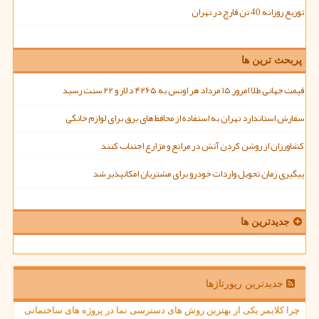
توزیع روزانه 40 تن قارچ در تهران
پربحث ترین ها
قیمت جهانی طلا امروز ۱۵ مرداد هر اونس به ۴۲۶۵ دلار و ۲۲ سنت رسید
سفارش استاندارد تهران به استفاده از محافظ های برق برای لوازم خانگی
کشاورزان از روشن کردن آتش در مراتع و مزارع اجتناب کنند
پیگیری زمان تحویل واردات خودرو برای مشتریان امکانپذیر شد
جدیدترین ها
جدیدترین رپورتاژها
چرا کلایمر یکی از بهترین روش های دسترسی نما در پروژه های ساختمانی