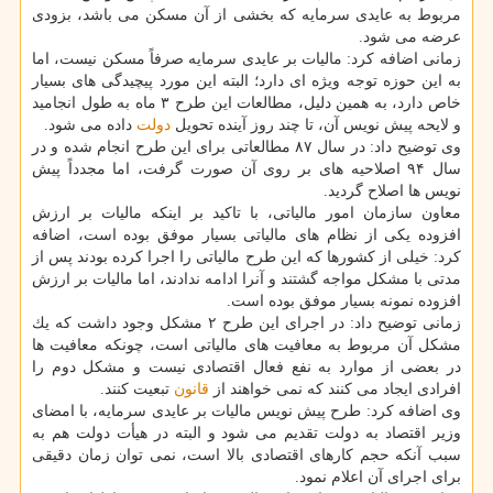
مربوط به عایدی سرمایه كه بخشی از آن مسكن می باشد، بزودی
عرضه می شود.
زمانی اضافه كرد: مالیات بر عایدی سرمایه صرفاً مسكن نیست، اما
به این حوزه توجه ویژه ای دارد؛ البته این مورد پیچیدگی های بسیار
خاص دارد، به همین دلیل، مطالعات این طرح ۳ ماه به طول انجامید
و لایحه پیش نویس آن، تا چند روز آینده تحویل
دولت
داده می شود.
وی توضیح داد: در سال ۸۷ مطالعاتی برای این طرح انجام شده و در
سال ۹۴ اصلاحیه های بر روی آن صورت گرفت، اما مجدداً پیش
نویس ها اصلاح گردید.
معاون سازمان امور مالیاتی، با تاكید بر اینكه مالیات بر ارزش
افزوده یكی از نظام های مالیاتی بسیار موفق بوده است، اضافه
كرد: خیلی از كشورها كه این طرح مالیاتی را اجرا كرده بودند پس از
مدتی با مشكل مواجه گشتند و آنرا ادامه ندادند، اما مالیات بر ارزش
افزوده نمونه بسیار موفق بوده است.
زمانی توضیح داد: در اجرای این طرح ۲ مشكل وجود داشت كه یك
مشكل آن مربوط به معافیت های مالیاتی است، چونكه معافیت ها
در بعضی از موارد به نفع فعال اقتصادی نیست و مشكل دوم را
افرادی ایجاد می كنند كه نمی خواهند از
قانون
تبعیت كنند.
وی اضافه كرد: طرح پیش نویس مالیات بر عایدی سرمایه، با امضای
وزیر اقتصاد به دولت تقدیم می شود و البته در هیأت دولت هم به
سبب آنكه حجم كارهای اقتصادی بالا است، نمی توان زمان دقیقی
برای اجرای آن اعلام نمود.