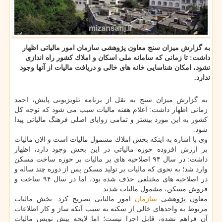
به گزارش میزان سنج معاون پژوهشی سازمان امور مالیاتی اظهار
داشت: تا زمانی كه سامانه ملی اسكان و املاك كشور راه اندازی
نشود، امكان شناسایی خانه های خالی و دریافت مالیات از آنها وجود
ندارد.
به گزارش میزان سنج به نقل از برنامه تلویزیونی پایش، احمد
زمانی اظهار داشت: اعلام هفته مالیات سبب می شود كه توجه كل
كشور به این مورد بیشتر و تمامی زوایای اصلی فرهنگ مالیاتی پیدا
شود.
وی با اشاره به اینكه بخش املاك مشمول مالیات است و الان مالیات
بر ارزش افزوده حوزه مالیاتی در این بخش وجود دارد، اظهار
داشت: در سال ۹۴ اصلاحیه های بر مالیات بر حوزه ساخت مسكن
وارد شد؛ به نحوی كه مالیات بر تولید مسكن پس از دوره چند ساله و
در اصلاحیه های مختلفی حذف شده بود، اما در سال ۹۴ ساخت و
فروش مسكن، مشمول مالیات شدند.
معاون پژوهشی
سازمان
امور مالیاتی تصریح كرد: بخش مالیات
مربوط به واحدهای خالی از سكنه به سبب آنكه ساز و كار اطلاعات
آن فراهم نشده، قابل اجرا نیست؛ اما لایحه پیش نویس مالیات