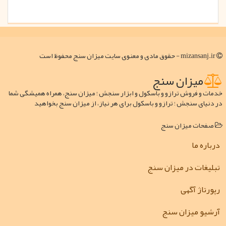
mizansanj.ir - حقوق مادی و معنوی سایت میزان سنج محفوظ است
میزان سنج
خدمات و فروش ترازو و باسکول و ابزار سنجش ؛ میزان سنج، همراه همیشگی شما
در دنیای سنجش ؛ ترازو و باسکول برای هر نیاز، از میزان سنج بخواهید
صفحات میزان سنج
درباره ما
تبلیغات در میزان سنج
رپورتاژ آگهی
آرشیو میزان سنج