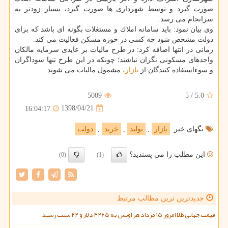
صورت گیرد و توسط شهرداری ها صورت گیرد، بسیار زودتر به
سرانجام می رسد.
وی بیان نمود: باید سامانه املاك و مستغلات بگونه ای باشد كه برای
دولت مشخص شود چه كسی در حوزه مسكن فعالیت می كند.
زمانی در انتها اضافه كرد: در طرح مالیات بر عایدی سرمایه مالكان
واحدهای مسكونی نگران نباشند؛ چونكه در این طرح تنها سوداگران
و سوءاستفاده كنندگان از
بازار
، مشمول مالیات می شوند.
5009
5
/
5.0
1398/04/21
16:04:17
تگهای خبر:
بازار
,
تولید
,
خرید
,
دولت
این مطلب را می پسندید؟
(0)
(1)
جدیدترین ترین مطالب مرتبط
قیمت جهانی طلا امروز ۱۵ مرداد هر اونس به ۴۲۶۵ دلار و ۲۲ سنت رسید