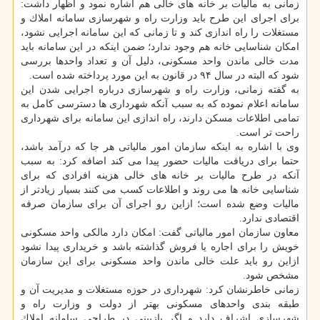
زمانی به مالیات بر خانه های خالی هم اشاره نمود و اظهار داشت:
برای اجرای این طرح باید وزارت راه و شهرسازی سامانه املاك و
مستغلات را راه اندازی كند و تا زمانی كه این سامانه اجرایی نشود،
امكان شناسایی خانه هم وجود ندارد؛ ضمن اینكه در این سامانه باید
مدت خالی ماندن واحد مسكونی، دلیل آن و تعداد واحدها بررسی
شود كه البته در سال ۹۴ در قانون به این مورد پرداخته شده است.
به گفته زمانی، وزارت راه و شهرسازی درباره اجرایی شدن این
سامانه اعلام نموده كه به سبب آنكه شهرداری ها دسترسی كامل به
تمامی اطلاعات مسكن دارند، راه اندازی این سامانه برای شهرداری
راحت تر است.
وی با اشاره به اینكه سازمان امور مالیاتی هر جا كه درآمد باشد،
حتما برای دریافت مالیات حضور پیدا می كند اضافه كرد: به سبب
آنكه در طرح مالیات بر خانه های خالی هزینه افرادی كه برای
شناسایی خانه ها می روند و اطلاعات كسب می كنند بسیار زیادتر از
مالیات وضع شده است؛ ازاین رو اجرای آن برای سازمان صرفه
اقتصادی ندارد.
معاون سازمان امور مالیاتی گفت: امكان دارد مالكی واحد مسكونی
خویش را برای اجاره یا فروش گذاشته باشد و خریداری پیدا نشود
ازاین رو باید علت خالی ماندن واحد مسكونی برای این سازمان
مشخص شود.
زمانی خاطرنشان كرد: شهرداری در حوزه مستغلات و مدیریت آن و
طبقه بندی واحدهای مسكونی بهتر از دولت و وزارت راه و
شهرسازی اشراف دارد و اگر بازبینی در طراحی سامانه املاك