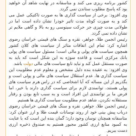
كشور برنامه ریزی می كنند و متاسفانه در نهایت شاهد آن خواهید
بود كه پاسخ مطلوب ستاندن نمی گردد.
وی افزود: برخی از سیاست گذاری ها به صورت تاكتیكی عمل می
كند و به صورت كوتاه مدت تاثیر خودرا نشان داده است اما در
طولانی مدت چیزی جز حركت سینوسی رو به بالا و گاهی ملایم تر
نشان داده نمی گردد.
رئیس انجمن طلا، جواهر، نقره و سنگ های قیمتی خراسان رضوی
اشاره كرد: تمام این اتفاقات متاثر از سیاست های كلان كشور
همچون سیاست های پولی و مالی است؛ مسئول سیاست های پولی
بانك مركزی است و قاعده سوژه به این شكل است كه باید به
صورت مستقل عمل كند و نباید تابع سیاست های مالی
دولت
باشد.
وی افزود: به عقیده بنده دلیل مشخص و معلوم عدم مطلوبیت این
سیاست گذاری ها، عدم استقلال سیاست های مالی و پولی است و
بگذریم از این مساله كه آیا اشخاصی كه در راس هرم سیاست های
پولی هستند، توانمندی لازم برای سیاست گذاری دارند یا خیر، اما
فرض ما بر توانمندی این افراد است و به سبب تابع بودن و رفتار
مستقلانه نكردن، شاهد عدم مطلوبیت سیاست گذاری ها هستیم.
رئیس انجمن طلا، جواهر، نقره و سنگ های قیمتی خراسان رضوی
درباب پیش بینی خود از روند نوسانات قیمت طلا و ارز عنوان كرد:
متاسفانه همچنان نوسان وجود دارد؛ گمان بنده این است كه با عنایت
به كمبود منابع ارزی كشور مجبور هستیم به صندوق ذخیره ارزی
دست ببریم.