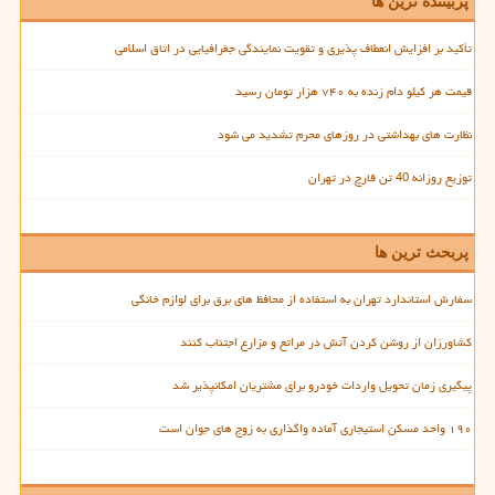
پربیننده ترین ها
تأکید بر افزایش انعطاف پذیری و تقویت نمایندگی جغرافیایی در اتاق اسلامی
قیمت هر کیلو دام زنده به ۷۴۰ هزار تومان رسید
نظارت های بهداشتی در روزهای محرم تشدید می شود
توزیع روزانه 40 تن قارچ در تهران
پربحث ترین ها
سفارش استاندارد تهران به استفاده از محافظ های برق برای لوازم خانگی
کشاورزان از روشن کردن آتش در مراتع و مزارع اجتناب کنند
پیگیری زمان تحویل واردات خودرو برای مشتریان امکانپذیر شد
۱۹۰ واحد مسکن استیجاری آماده واگذاری به زوج های جوان است