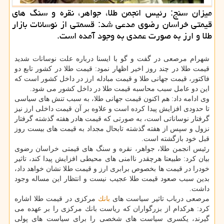
میزان سنج: رئیس انجمن طلا، جواهر، نقره و سنگ های
قیمتی خراسان رضوی مدعی شد: قسمتی از نوسانات بازار
طلا و ارز به صورت عمدی به وجود آمده است.
شهرام مرصعی در گفت و گو با ایسنا درباره علت نوسانات شدید
قیمت طلا در چند روز اخیر اظهار نمود: قیمت طلا در كشور تابع دو
فاكتور، قیمت جهانی طلا و قیمت مبادله ارز در داخل كشور است كه
این دو عامل سبب محاسبه قیمت طلا در داخل كشور می شود.
وی ادامه داد: هم اكنون قیمت جهانی طلا، به سبب تنش های سیاسی
تا حدودی افزایش پیدا كرده است و علاوه بر آن قیمت داخلی ارز نیز
گرفتار نوساناتی است، به صورتی كه قیمت هادر هفته گذشته گرفتار
نزول و سپس از هفته گذشته تابحال مجداد به قیمت های بیست روز
قبل خود بازگشته است.
رئیس انجمن طلا، جواهر، نقره و سنگ های قیمتی خراسان رضوی
بیان كرد: طبیعتا هرچقدر ناامنی های محیطی افزایش پیدا كند، تاثیر
خودرا در قیمت ها بخصوص برابری ارز و قیمت طلا نشان خواهد داد،
بدین سبب صعود قیمت طلا عجیب نیست و انتظار این مساله وجود
داشت.
مرصعی درباب تاثیر سیاست های
بانك
مركزی در قیمت طلا اشاره
كرد: هركدام از بزرگواران كه ریاست بانك مركزی را بر عهده می
گیرند، یكسری سیاست های شخصی را برای سیاست های پولی