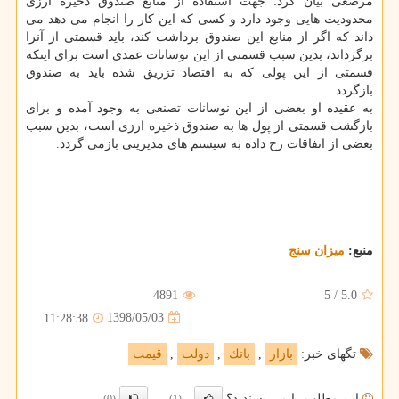
مرصعی بیان كرد: جهت استفاده از منابع صندوق ذخیره ارزی
محدودیت هایی وجود دارد و كسی كه این كار را انجام می دهد می
داند كه اگر از منابع این صندوق برداشت كند، باید قسمتی از آنرا
برگرداند، بدین سبب قسمتی از این نوسانات عمدی است برای اینكه
قسمتی از این پولی كه به اقتصاد تزریق شده باید به صندوق
بازگردد.
به عقیده او بعضی از این نوسانات تصنعی به وجود آمده و برای
بازگشت قسمتی از پول ها به صندوق ذخیره ارزی است، بدین سبب
بعضی از اتفاقات رخ داده به سیستم های مدیریتی بازمی گردد.
منبع:
میزان سنج
4891
5
/
5.0
1398/05/03
11:28:38
تگهای خبر:
بازار
,
بانك
,
دولت
,
قیمت
این مطلب را می پسندید؟