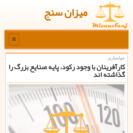
میزان سنج
منو
خوانساری:
كارآفرینان با وجود ركود، پایه صنایع بزرگ را
گذاشته اند