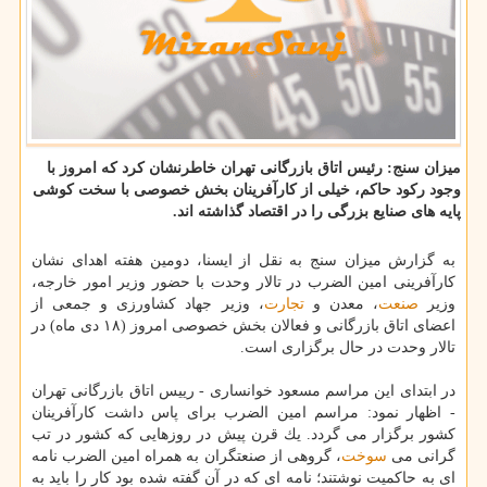
میزان سنج: رئیس اتاق بازرگانی تهران خاطرنشان كرد كه امروز با
وجود ركود حاكم، خیلی از كارآفرینان بخش خصوصی با سخت كوشی
پایه های صنایع بزرگی را در اقتصاد گذاشته اند.
به گزارش میزان سنج به نقل از ایسنا، دومین هفته اهدای نشان
كارآفرینی امین الضرب در تالار وحدت با حضور وزیر امور خارجه،
وزیر
صنعت
، معدن و
تجارت
، وزیر جهاد كشاورزی و جمعی از
اعضای اتاق بازرگانی و فعالان بخش خصوصی امروز (۱۸ دی ماه) در
تالار وحدت در حال برگزاری است.
در ابتدای این مراسم مسعود خوانساری - رییس اتاق بازرگانی تهران
- اظهار نمود: مراسم امین الضرب برای پاس داشت كارآفرینان
كشور برگزار می گردد. یك قرن پیش در روزهایی كه كشور در تب
گرانی می
سوخت
، گروهی از صنعتگران به همراه امین الضرب نامه
ای به حاكمیت نوشتند؛ نامه ای كه در آن گفته شده بود كار را باید به