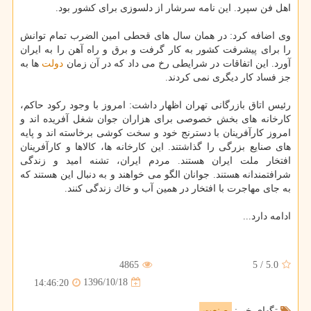
اهل فن سپرد. این نامه سرشار از دلسوزی برای كشور بود.
وی اضافه كرد: در همان سال های قحطی امین الضرب تمام توانش
را برای پیشرفت كشور به كار گرفت و برق و راه آهن را به ایران
آورد. این اتفاقات در شرایطی رخ می داد كه در آن زمان
دولت
ها به
جز فساد كار دیگری نمی كردند.
رئیس اتاق بازرگانی تهران اظهار داشت: امروز با وجود ركود حاكم،
كارخانه های بخش خصوصی برای هزاران جوان شغل آفریده اند و
امروز كارآفرینان با دسترنج خود و سخت كوشی برخاسته اند و پایه
های صنایع بزرگی را گذاشتند. این كارخانه ها، كالاها و كارآفرینان
افتخار ملت ایران هستند. مردم ایران، تشنه امید و زندگی
شرافتمندانه هستند. جوانان الگو می خواهند و به دنبال این هستند كه
به جای مهاجرت با افتخار در همین آب و خاك زندگی كنند.
ادامه دارد...
4865
5
/
5.0
1396/10/18
14:46:20
تگهای خبر:
صنعت