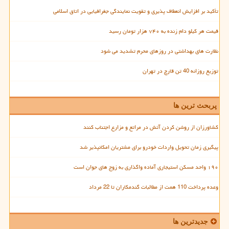
تأکید بر افزایش انعطاف پذیری و تقویت نمایندگی جغرافیایی در اتاق اسلامی
قیمت هر کیلو دام زنده به ۷۴۰ هزار تومان رسید
نظارت های بهداشتی در روزهای محرم تشدید می شود
توزیع روزانه 40 تن قارچ در تهران
پربحث ترین ها
کشاورزان از روشن کردن آتش در مراتع و مزارع اجتناب کنند
پیگیری زمان تحویل واردات خودرو برای مشتریان امکانپذیر شد
۱۹۰ واحد مسکن استیجاری آماده واگذاری به زوج های جوان است
وعده پرداخت 110 همت از مطالبات گندمکاران تا 22 مرداد
جدیدترین ها