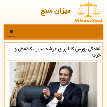
میزان سنج
منو
آمادگی بورس كالا برای عرضه سیب، كشمش و
خرما