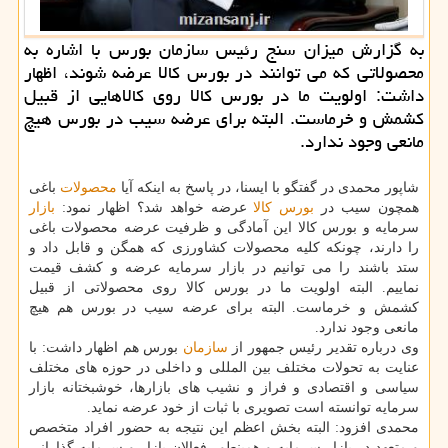
به گزارش میزان سنج رئیس سازمان بورس با اشاره به
محصولاتی كه می توانند در بورس كالا عرضه شوند، اظهار
داشت: اولویت ما در بورس كالا روی كالاهایی از قبیل
كشمش و خرماست. البته برای عرضه سیب در بورس هیچ
مانعی وجود ندارد.
شاپور محمدی در گفتگو با ایسنا، در پاسخ به اینكه آیا
محصولات
باغی
همچون سیب در
بورس
كالا
عرضه خواهد شد؟ اظهار نمود:
بازار
سرمایه و بورس كالا این آمادگی و ظرفیت عرضه محصولات باغی
را دارند، چونكه كلیه محصولات كشاورزی كه همگن و قابل داد و
ستد باشند را می توانیم در بازار سرمایه عرضه و كشف قیمت
نماییم. البته اولویت ما در بورس كالا روی محصولاتی از قبیل
كشمش و خرماست. البته برای عرضه سیب در بورس هم هیچ
مانعی وجود ندارد.
وی درباره تقدیر رئیس جمهور از
سازمان
بورس هم اظهار داشت: با
عنایت به تحولات مختلف بین المللی و داخلی در حوزه های مختلف
سیاسی و اقتصادی و فراز و نشیب های بازارها، خوشبختانه بازار
سرمایه توانسته است تصویری با ثبات از خود عرضه نماید.
محمدی افزود: البته بخش اعظم این نتیجه به حضور افراد متخصص
و متعهد در بازار سرمایه و همینطور فعالان بازار و سرمایه گذارانی