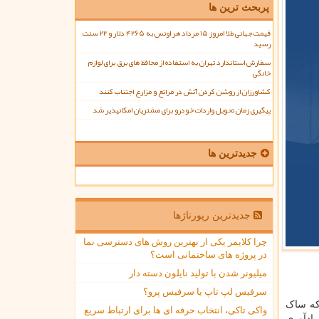
پربحث ترین ها
قیمت جهانی طلا امروز ۱۵ مرداد هر اونس به ۴۲۶۵ دلار و ۲۲ سنت
رسید
سفارش استاندارد تهران به استفاده از محافظ های برق برای لوازم
خانگی
کشاورزان از روشن کردن آتش در مراتع و مزارع اجتناب کنند
پیگیری زمان تحویل واردات خودرو برای مشتریان امکانپذیر شد
جدیدترین ها
جدیدترین رپورتاژها
چرا کلایمر یکی از بهترین روش های دسترسی نما
در پروژه های ساختمانی است؟
میلیونر شدن با تولید نایلون دسته دار
سرفیس لپ تاپ یا سرفیس پرو؟
 که ساک
واکی تاکی، انتخاب حرفه ای ها برای ارتباط سریع
یادآوری