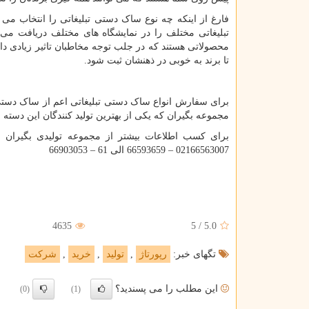
فارغ از اینکه چه نوع ساک دستی تبلیغاتی را انتخاب می 
تبلیغاتی مختلف را در نمایشگاه های مختلف دریافت می کن
محصولاتی هستند که در جلب توجه مخاطبان تاثیر زیادی دار
تا برند به خوبی در ذهنشان ثبت شود.
برای سفارش انواع ساک دستی تبلیغاتی اعم از ساک دستی 
مجموعه بگیران که یکی از بهترین تولید کنندگان این دسته 
برای کسب اطلاعات بیشتر از مجموعه تولیدی بگیران
02166563007 – 66593659 الی 61 – 66903053
4635
5
/
5.0
تگهای خبر:
رپورتاژ
,
تولید
,
خرید
,
شركت
این مطلب را می پسندید؟
(0)
(1)