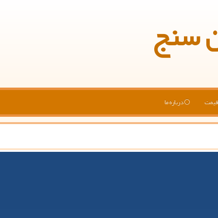
ن سنج
یمت
درباره ما