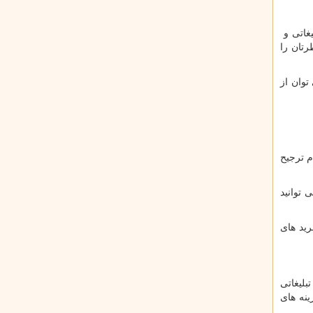
یغاتی و
رتان را
توان از
م ترجیح
 توانید
ید های
بلیغاتی
نه های