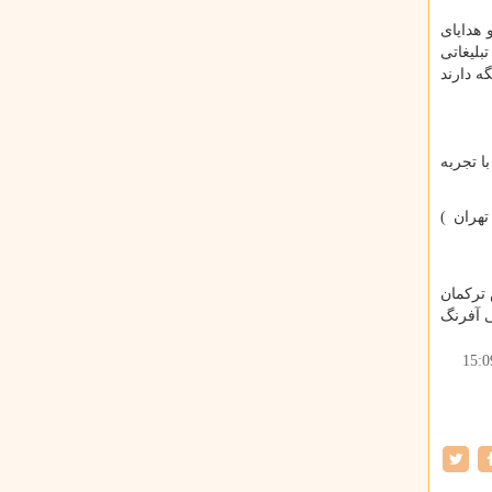
 هدایای
بلیغاتی
ه دارند
ا تجربه
هران )
 ترکمان
ی آفرنگ
15:0