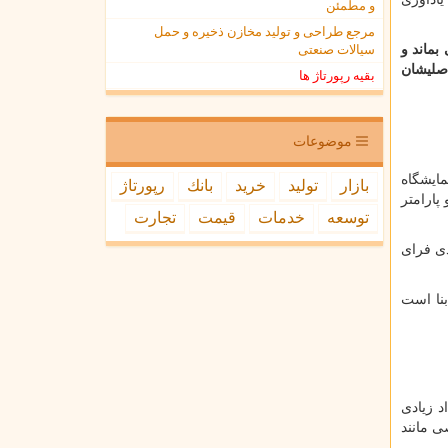
و مطمئن
مرجع طراحی و تولید مخازن ذخیره و حمل
سیالات صنعتی
بماند و
اصلیشان
بقیه رپورتاژ ها
موضوعات
ایشگاه
بازار
تولید
خرید
بانك
رپورتاژ
پارامتر
توسعه
خدمات
قیمت
تجارت
دی فرای
بنا است
د زیادی
ی مانند