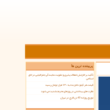
پربیننده ترین ها
تأکید بر افزایش انعطاف پذیری و تقویت نمایندگی جغرافیایی در اتاق
اسلامی
قیمت هر کیلو دام زنده به ۷۴۰ هزار تومان رسید
نظارت های بهداشتی در روزهای محرم تشدید می شود
توزیع روزانه 40 تن قارچ در تهران