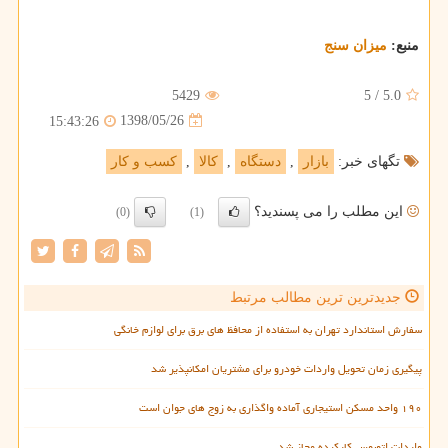
منبع:
میزان سنج
5429
5
/
5.0
1398/05/26
15:43:26
تگهای خبر:
بازار
,
دستگاه
,
كالا
,
كسب و كار
این مطلب را می پسندید؟
(0)
(1)
جدیدترین ترین مطالب مرتبط
سفارش استاندارد تهران به استفاده از محافظ های برق برای لوازم خانگی
پیگیری زمان تحویل واردات خودرو برای مشتریان امکانپذیر شد
۱۹۰ واحد مسکن استیجاری آماده واگذاری به زوج های جوان است
واردات اتوبوس کارکرده مجاز شد