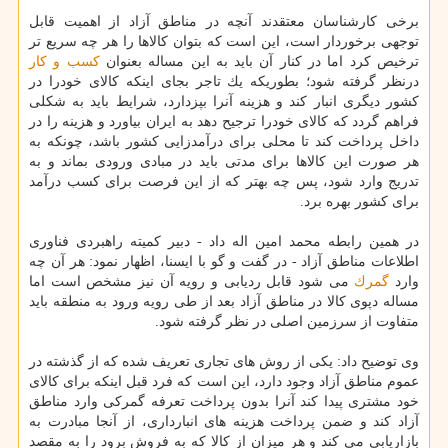
برخی كارشناسان معتقدند آنچه در مناطق آزاد از اهمیت قابل
توجهی برخوردار است، این است كه بتوان كالاها را هر چه سریع تر
ترخیص كرد اما در كنار آن باید به این مساله بعنوان
كسب و كار
درنظر گرفته شود؛ بطوریكه یك تاجر بجای اینكه كالای خودرا در
كشور دیگری انبار كند و هزینه آنرا بپزدارد، شرایط باید به شكلی
فراهم گردد كه كالای خودرا ترجیح دهد به ایران بیاورد و هزینه را در
داخل پرداخت كند تا محلی برای درآمدزایی كشور باشد، چونكه به
هر صورت این كالاها برای مدتی باید در مبادی ورودی بماند و به
تدریج وارد شود، پس چه بهتر كه از این فرصت برای كسب درآمد
برای كشور بهره برد.
در همین رابطه محمد امین اله داد - دبیر كمیته راهبردی فناوری
اطلاعات مناطق آزاد - در گفت و گو با ایسنا، اظهار نمود: هر آن چه
وارد
گمرك
می شود قابل ردیابی و رویه آن نیز مشخص است اما
مساله دپوی كالا در مناطق آزاد بعد از طی رویه ورود به منطقه باید
متفاوت از سرزمین اصلی در نظر گرفته شود.
وی توضیح داد: یكی از روش های تجاری تعریف شده كه از گذشته در
عموم مناطق آزاد وجود دارد، این است كه فرد قبل اینكه برای كالای
خود مشتری پیدا كند آنرا بدون پرداخت تعرفه گمركی وارد مناطق
آزاد كند و ضمن پرداخت هزینه های انبارداری، از آنجا مبادرت به
بازاریابی می كند و هر میزان از كالا كه به فروش برود را به مقصد