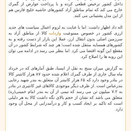
داخل كشور ترخیص قطعی كرده و با پرداخت عوارض از گمرك
خارج می كند كه تمام مناطق آزاد كشورهای حاشیه خلیج فارس هم
از این مدل پشتیبانی می كنند.
اله داد اظهار داشت: اما با عنایت به لزوم اعمال سیاست های جدید
ارزی كشور در خصوص ممنوعیت
واردات
كالا از مناطق آزاد به
سرزمین اصلی بدون انتقال ارز، عملا این بازار از دست رفته و به
كشورهای همسایه منتقل شده است؛ هر چند كه شرایط كشور در آن
مقطع این گونه اقتضا می كرد. اما بنظر می رسد در ادامه می توان
این رویه ها را اصلاح كرد.
به گزارش میزان سنج به نقل از ایسنا، طبق آمارهای كه در خرداد
ماه سال جاری از طرف گمرك اعلام شده حدود ۸۷ هزار كانتینر كالا
در بنادر وجود دارد كه ۶۵ هزار كانیتنر آن متعلق به بندر شهید رجایی
بندرعباس است. از طرف دیگر موجودی كالاهای غیر كانتیری در بنادر
به ۷.۲ میلیون تن می رسد كه نیمی از آن به بندر امام خمینی(ره)
متعلق می باشد كه نشان از حجم بالای نگه داشت كالا به هر دلیلی
است كه تاكید بر ایجاد كسب و كار و درآمدزایی از محل آن وجود
دارد.