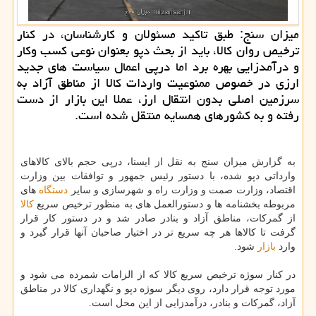
میزان سنج: طبق تاكید مسئولان و كارشناسان، در كنار
ترخیص روان كالا، باید از بحث دپو بعنوان نوعی كسب وكار
و درآمدزایی بهره برد اما درپی اعمال سیاست های جدید
ارزی در خصوص ممنوعیت واردات كالا از مناطق آزاد به
سرزمین اصلی بدون انتقال ارز، عملا این بازار از دست
رفته و به كشورهای همسایه منتقل شده است.
به گزارش میزان سنج به نقل از ایسنا، درپی حجم بالای كالاهای
وارداتی دپو شده، با دستور رئیس جمهور و توافقات بین وزارت
اقتصاد، وزارت صمت و وزارت راه و شهرسازی و سایر
دستگاه
های
مربوطه بخشنامه ها و دستورالعمل های به منظور ترخیص سریع
كالا
از گمركات، مناطق آزاد و بنادر صادر شد و در دستور كار قرار
گرفت تا كالاها هر چه سریع تر در اختیار صاحبان آنها قرار گیرد و
وارد
بازار
شود.
در كنار سوژه ترخیص سریع كالا كه از الزامات شمرده می شود و
مورد توجه قرار دارد، روی دیگر سوژه دپو و نگهداری كالا در مناطق
آزاد، گمركات و بنادر، درآمدزایی از این محل است.