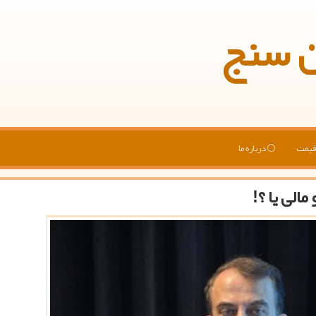
ن سنج
یمت
درباره ما
الی یا ؟!