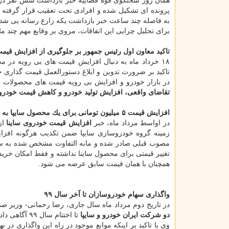
همان روز سخنگوی قوه قضاییه خبر بازداشت شش نفر در پر
به فاصله چند ساعت خبر بازداشت یكه زارع رسانه یی شد.
برای تحلیل چرایی این اتفاقات، مروی بر وقایع مهم چند ماه
تاكید معاون اول رئیس جمهور بر جلوگیری از افزایش قیم
۱۸ خرداد ماه به دنبال افزایش قیمت های بی رویه در
تاكید بر ضرورت تدوین و ابلاغ دستورالعمل قیمت گذاری 
در بازار خودرو و افزایش بی رویه قیمت های محصولات ا
تقاضای واقعی، افزایش تولید خودرو و كاهش قیمت خودرو 
افزایش قیمت ۵ میلیون تومانی برای یك محصول سایپا به سبب آپشن
در اواسط مرداد ماه، خبر
افزایش قیمت خودروی ساینا
زمینه گروه خودروسازی سایپا ضمن تكذیب هرگونه افز
تغییر قیمتی برای محصول ساینا نداشته و فقط امكان خرید ای
همچنان با همان قیمت سابق عرضه می شود.
واگذاری سهام خودروسازان تا آخر سال ۹۹
در تاریخ دوم مرداد ماه سال جاری، رضا رحمانی- وزیر ص
دو شركت ایران خودرو و سایپا
تا اختتام سال ۹۹ آگاهی داد.
وی با تاكید بر اینكه موانع موجود در راه این واگذاری د