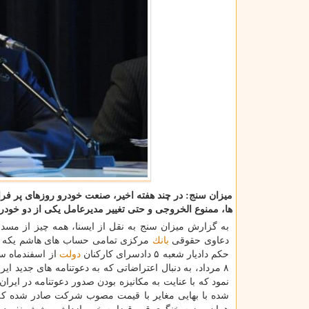
میزان سنج: در چند هفته اخیر، صنعت خودرو روزهای پر فر
ها، ممنوع الخروجی و حتی تغییر مدیرعامل یكی از دو خودر
دعاوی حقوقی
بانك
مركزی تمامی حساب های هاشم یكه زارع
حكم دادیار شعبه ۵ دادسرای كاركنان
دولت
از اسفندماه س
۸ مرداد، به دنبال اعتراضاتی كه به دعوتنامه های جدید ای
نمود كه با عنایت به مكانیزه بودن صدور دعوتنامه در ایرا
شده با بهایی مغایر با قیمت مصوب شركت صادر شده كه ا