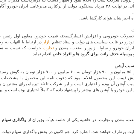
ونده شركت سایپا را اعلام نمود و اظهار داشت كه دربازداشت مدیران ارشد
پرونده ای تشكیل شده و افرادی تحت تعقیب قرار گرفته اند. در نهایت ۲۸ مرداد سخنگوی دولت از بركناری مدیرعامل ایران خو
 اخیر شاید بتواند كارگشا باشد.
ت
 محصولات خودرویی و افزایش افسارگسیخته قیمت خودرو، معاون اول رئیس ج
خودرو در قالب سیاست های دولت و ستاد تنظیم
بازار
در ارتباط با التهاب به وج
یران خودرو و سایپا، از وزیر صنعت، معدن و
تجارت
خواست كه نسبت به
سا
بوسیله حذف رانت برای گروه ها و افراد خاص
اقدام نماید.
از ۵۵ میلیون و ۹۰۰ هزار تومان به ۶۰ میلیون و ۹۰۰ هزار تومان ب
ایش قیمت این محصول اعلام نمود كه دعوت نامه این محصول با مشخصات 
مصوب قبلی صادر شده و مابه التفاوت مشخص شده به سبب آپشن آن بوده و اختیاری است و این شركت تا 
ن خودرو با آپشن های بیشتر را پیشنهاد داده كه كاملاً اختیاری بوده است و ای
نعت، معدن و تجارت- در حاشیه یكی از جلسه هیأت وزیران از
واگذاری سهام د
ر نهایت برطرف خواهند شد، اشاره كرد: هم اكنون در بخش واگذاری سهام دولت 