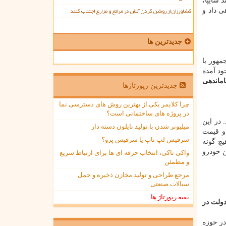
 سایپا،
کشاورزان از روشن کردن آتش در مراتع و مزارع اجتناب کنند
درو آگاهی داد و
جدیدترین ها
مهور با
ود آمده
ماندهی
جدیدترین رپورتاژها
چرا کلایمر یکی از بهترین روش های دسترسی نما
در پروژه های ساختمانی است؟
ه گوش رسید. در این
میلیونر شدن با تولید نایلون دسته دار
و قیمت
سرفیس لپ تاپ یا سرفیس پرو؟
۱۵ تیرماه برای مشتریان هیچ گونه
ن خودرو
واکی تاکی، انتخاب حرفه ای ها برای ارتباط سریع
و مطمئن
مرجع طراحی و تولید مخازن ذخیره و حمل
سیالات صنعتی
بقیه رپورتاژ ها
ولت در
در حوزه