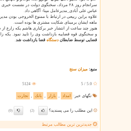
سرانجام روز ۲۸ مرداد، سخنگوی دولت در نشست خبری خود با اصحاب رسانه، از
عباس علی آبادی_مدیرعامل مپنا- آگاهی داد.
علاوه براین ربیعی در ارتباط با ممنوع الخروجی بودن م
ماهه ایشان برمبنای شكایت مشتری ها بوده است.
هنوز چند ساعت از انتشار خبر بركناری هاشم یكه زارع ا
و سخنگوی قوه قضاییه بازداشت وی را تایید نمود. یكه زارع م
قضایی توسط ضابطان
دستگاه
قضا بازداشت شد
.
منبع:
میزان سنج
5124
5
/
5.0
تگهای خبر:
امداد
,
بازار
,
بانك
,
تجارت
این مطلب را می پسندید؟
(0)
(2)
جدیدترین ترین مطالب مرتبط