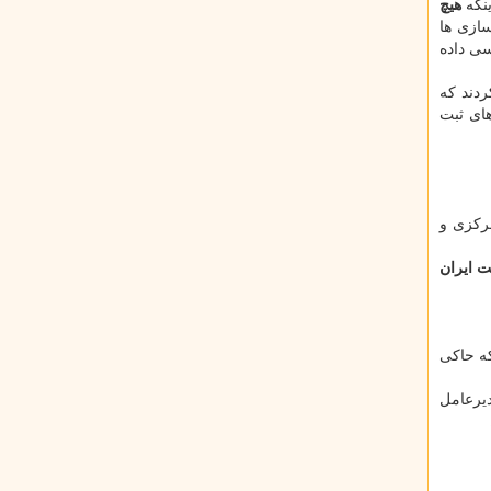
ینكه
هیچ
سازی ها
ی داده
ردند كه
ای ثبت
ك مركزی و
 ایران
خبری منتشر گردید كه حاكی
دیرعامل