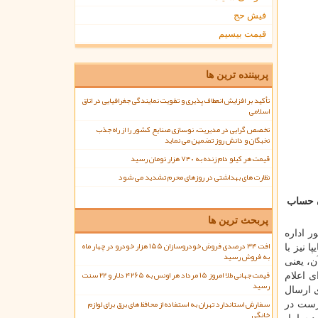
فیش حج
قیمت بیسیم
پربیننده ترین ها
تأکید بر افزایش انعطاف پذیری و تقویت نمایندگی جغرافیایی در اتاق
اسلامی
تخصص گرایی در مدیریت، نوسازی صنایع کشور را از راه جذب
نخبگان و دانش روز تضمین می نماید
قیمت هر کیلو دام زنده به ۷۴۰ هزار تومان رسید
نظارت های بهداشتی در روزهای محرم تشدید می شود
ن حساب
پربحث ترین ها
مردادماه بود كه به دستور اداره
افت ۳۴ درصدی فروش خودروسازان ۱۵۵ هزار خودرو در چهار ماه
 نیز با
به فروش رسید
ن، یعنی
قیمت جهانی طلا امروز ۱۵ مرداد هر اونس به ۴۲۶۵ دلار و ۲۲ سنت
ی اعلام
رسید
ی ارسال
سفارش استاندارد تهران به استفاده از محافظ های برق برای لوازم
رست در
خانگی