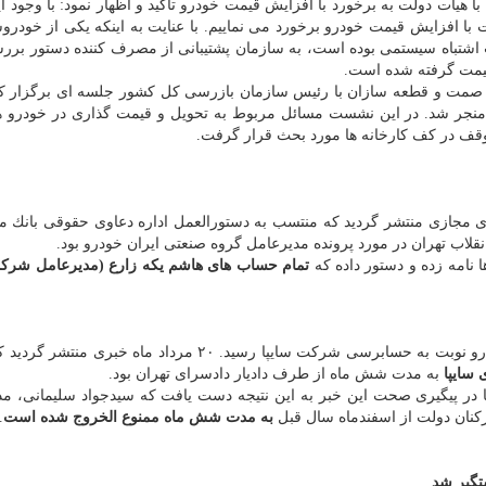
 هیات دولت به برخورد با افزایش قیمت خودرو تاكید و اظهار نمود: با وجود ا
 با افزایش قیمت خودرو برخورد می نماییم. با عنایت به اینكه یكی از خودرو
اشتباه سیستمی بوده است، به سازمان پشتیبانی از مصرف كننده دستور بررس
 قیمت گرفته شده است.
وساز، وزیر صمت و قطعه سازان با رئیس سازمان بازرسی كل كشور جلسه ای برگزار ك
نجر شد. در این نشست مسائل مربوط به تحویل و قیمت گذاری در خودرو ه
قف در كف كارخانه ها مورد بحث قرار گرفت.
رداد ماه نامه ای در فضای مجازی منتشر گردید كه منتسب به دستورالعمل اداره دعاوی حقوقی بان
ا نامه زده و دستور داده كه
تمام حساب های هاشم یكه زارع (مدیرعامل شركت
پس از بسته شدن حساب های بانكی مدیرعامل ایران خودرو نوبت به حسابرسی شركت سایپا رسید. ۲۰ مرداد ماه 
 سایپا
به مدت شش ماه از طرف دادیار دادسرای تهران بود.
ا در پیگیری صحت این خبر به این نتیجه دست یافت كه سیدجواد سلیمانی، م
به مدت شش ماه ممنوع الخروج شده است
.
تگیر شد