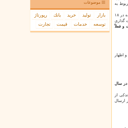
موضوعات
بوط به
بازار
تولید
خرید
بانك
رپورتاژ
اظهارات وزیر در حالی بود كه قبل از آن، در چهارم خردادماه، هیأت واگذاری مصوبه ای ارائه كرد كه به سبب آن بایستی سهام باقی مانده در ۱۸
ت گذاری
توسعه
خدمات
قیمت
تجارت
و فعلاً
و اظهار
در سال
ندكی از
ر ارسال