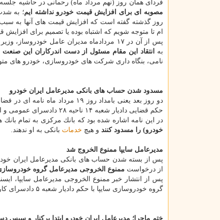
فردای همان روز (نهم مرداد ماه) رحمانی در حاشیه جلسه با
مصوبه ای برای افزایش قیمت خودرو نداشته ایم
؛ به شدت
روز گذشته گفته است كه افزایش قیمت های آنها به سبب 
ام تا متوجه شویم كه اشتباه بوده یا تصمیم برای افزایش
پس از آن در ۱۷ مردادماه مدیران عامل خودر
به
انتقاد این مقام مسئول از دست اندركاران این صنعت
م
نامی، بنگاه داری شركت های خودروسازی، خودرو های متو
مسدود شدن حساب های بانكی مدیرعامل ایران خودرو
دو روز بعد یعنی بامداد روز ۱۹ م
حكم قضایی دادیار شعبه ۱۴ ناحیه ۲۸ دادسرای عمومی و انقلاب تهران در مورد پرونده مدیرعامل گروه صنعتی ایران خودرو بود.
در این نامه اشاره شده بود كه بانك مركزی به تمام بانك ه
خودرو) را مسدود كنند
و هیچ
خدمات
بانكی به او ندهند.
مدیرعامل سایپا ممنوع الخروج شد
از درخواست
ممنوع الخروجی مدیرعامل گروه خودروسازی
پس از انتشار خبر ممنوع الخروجی مدیرعامل سایپا، ایسن
گروه خودروسازی سایپا با حكم دادیار شعبه ۵ دادسرای كاركنان دولت از اسفندماه سال قبل
ختم ماجرا؛ مدیرعامل ایران خودرو ابتدا بركنار و سپس دس