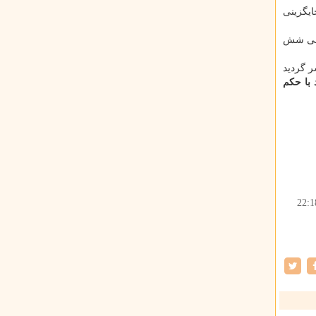
یگزینی
روجی شش
ر گردید
 با حكم
22:1