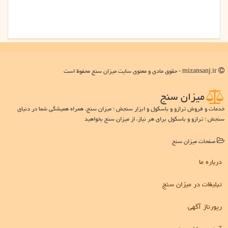
mizansanj.ir - حقوق مادی و معنوی سایت میزان سنج محفوظ است
میزان سنج
خدمات و فروش ترازو و باسکول و ابزار سنجش ؛ میزان سنج، همراه همیشگی شما در دنیای
سنجش ؛ ترازو و باسکول برای هر نیاز، از میزان سنج بخواهید
صفحات میزان سنج
درباره ما
تبلیغات در میزان سنج
رپورتاژ آگهی