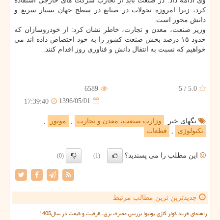
وی ادامه داد: در صنعت باید از تجارب شركت های خارجی استفاده
كرد، زیرا امروزه تحولات در صنایع در سطح جهان بسیار سریع و
دانش محور است.
وزیر صنعت، معدن و تجارت، خاطر نشان كرد: از خودروسازان كه
حدود ۱۵ درصد بخش صنعت كشور را به خود اختصاص داده اند می
خواهیم كه نسبت به انتقال دانش و فناوری روز اقدام كنند.
6589
5
/
5.0
1396/05/01
17:39:40
تگهای خبر:
وزارت صنعت، معدن و تجارت
,
موتور
,
تكنولوژی
,
قطعات
این مطلب را می پسندید؟
(0)
(1)
جدیدترین ترین مطالب مرتبط
راهنمای خرید کولر گازی یونیوا بررسی مصرف برق، ظرفیت و قیمت در سال1405