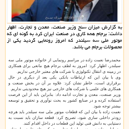
به گزارش میزان سنج وزیر صنعت، معدن و تجارت، اظهار
داشت: برجام همه كاری در صنعت ایران كرد به گونه ای كه
موتور ملی سه سیلندر كه امروز رونمایی گردید یكی از
محصولات برجام می باشد.
محمدرضا نعمت زاده در مراسم رونمایی از خانواده موتور ملی سه
سیلندر، اظهار كرد: امروز به لطف برجام هیچ مانعی برای همكاری
در زمینه ی انتقال تكنولوژی با شركت های معتبر خارجی نداریم.
وی با بیان این كه ارتباطات بانكی یكی بعد از دیگری در حال
برقراری است، خاطر نشان كرد: علاوه بر آن در بخش صنعت و
همكاری های علمی با شركت های خارجی نیز هیچ محدودیتی نداریم.
وزیر صنعت، معدن و تجارت ادامه داد: بنابراین باید از این فرصت
استفاده كرده و در صنایع كشور به بحث نوآوری و تحقیق و توسعه
بیشتر توجه شود.
نعمت زاده با بیان این كه قطعات موتور ملی سه سیلندر باید هرچه
زودتر داخلی سازی شود، تصریح كرد: قطعه سازان باید نسبت به
دستیابی به دانش فنی تولید این قطعات در داخل اقدام كنند.