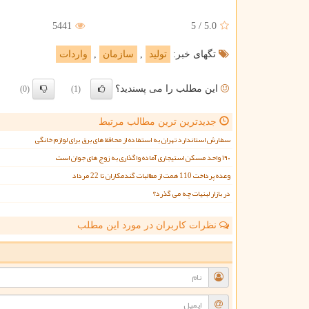
5441
5
/
5.0
تگهای خبر:
تولید
,
سازمان
,
واردات
این مطلب را می پسندید؟
(0)
(1)
جدیدترین ترین مطالب مرتبط
سفارش استاندارد تهران به استفاده از محافظ های برق برای لوازم خانگی
۱۹۰ واحد مسکن استیجاری آماده واگذاری به زوج های جوان است
وعده پرداخت 110 همت از مطالبات گندمکاران تا 22 مرداد
در بازار لبنیات چه می گذرد؟
نظرات کاربران در مورد این مطلب
ن