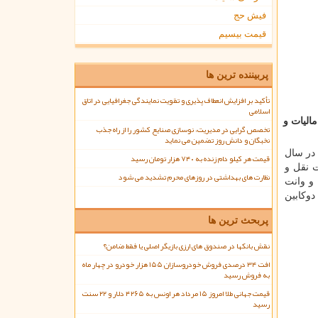
فیش حج
قیمت بیسیم
پربیننده ترین ها
تأکید بر افزایش انعطاف پذیری و تقویت نمایندگی جغرافیایی در اتاق
اسلامی
الیات و
تخصص گرایی در مدیریت، نوسازی صنایع کشور را از راه جذب
نخبگان و دانش روز تضمین می نماید
 در سال
قیمت هر کیلو دام زنده به ۷۴۰ هزار تومان رسید
ات نقل و
نظارت های بهداشتی در روزهای محرم تشدید می شود
 و وانت
دوكابین
پربحث ترین ها
نقش بانکها در صندوق های ارزی بازیگر اصلی یا فقط ضامن؟
افت ۳۴ درصدی فروش خودروسازان ۱۵۵ هزار خودرو در چهار ماه
به فروش رسید
قیمت جهانی طلا امروز ۱۵ مرداد هر اونس به ۴۲۶۵ دلار و ۲۲ سنت
رسید