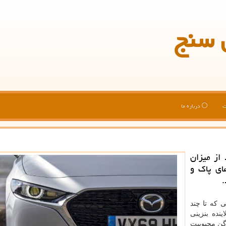
 سنج
ت
درباره ما
از میزان
ای پاك و
.
 كه تا چند
نده بنزینی
ن محبوبیت