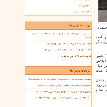
فیش حج
قیمت بیسیم
پربیننده ترین ها
ختلف در
تأکید بر افزایش انعطاف پذیری و تقویت نمایندگی جغرافیایی در اتاق
اسلامی
ود آمده
ری دیگر
قیمت هر کیلو دام زنده به ۷۴۰ هزار تومان رسید
نظارت های بهداشتی در روزهای محرم تشدید می شود
توزیع روزانه 40 تن قارچ در تهران
ز آزمایش
 فولكس
ر جهان
حیط زیست
پربحث ترین ها
سفارش استاندارد تهران به استفاده از محافظ های برق برای لوازم خانگی
ش شامل
بر روی
کشاورزان از روشن کردن آتش در مراتع و مزارع اجتناب کنند
ر شد و
پیگیری زمان تحویل واردات خودرو برای مشتریان امکانپذیر شد
۱۹۰ واحد مسکن استیجاری آماده واگذاری به زوج های جوان است