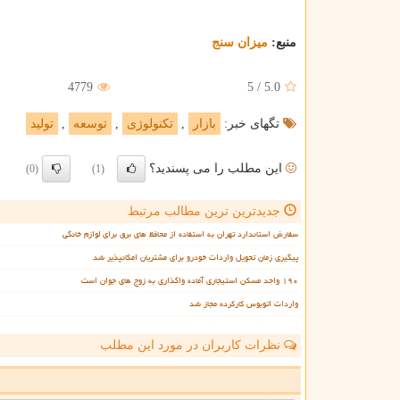
منبع:
میزان سنج
4779
5
/
5.0
تگهای خبر:
بازار
,
تكنولوژی
,
توسعه
,
تولید
این مطلب را می پسندید؟
(0)
(1)
جدیدترین ترین مطالب مرتبط
سفارش استاندارد تهران به استفاده از محافظ های برق برای لوازم خانگی
پیگیری زمان تحویل واردات خودرو برای مشتریان امکانپذیر شد
۱۹۰ واحد مسکن استیجاری آماده واگذاری به زوج های جوان است
واردات اتوبوس کارکرده مجاز شد
نظرات کاربران در مورد این مطلب
ن