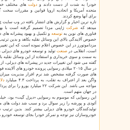
خودرا به شدت از دست دادند و
دولت
های مختلف خصوص
متحده آمریكا و اتحادیه اروپا قوانین و مقررات سخت گی
برای آنها وضع كردند.
میدهد كه
شركت
ژاپنی مزدا تصمیم گرفته است با به
فناوری های نوین به
توسعه
و تكمیل و بهبود پیشرانه های د
خصوص آلایندگی بالای این وسائل نقلیه بكاهد و بدین ترتیب ب
مزداموتورز در این خصوص اعلام نموده است كه این تغییرات
است، انقلابی در
صنعت
تولید و توسعه خودرو های دیزلی به
به سمت و سوی خریداری و استفاده از این وسائل نقلیه باز
گفته می شود این تغییرات جدید در پیشرانه های دیزلی، از سال ۲۰۲۰ میلادی به صورت رسمی ایجاد خ
در سال ۲۰۱۵ میلادی رسوایی پرونده خودرو های آل
های صورت گرفته مشخص شد نرم افزار مدیریت میزان 
واگن بعد از اعتراف به تقلب، به پرداخت ۴.۳ میلیارد
دلا
مواجه می باشد. این شركت ۲۲ م
در جهان متهم است.
این رسوایی كه موسوم به رسوایی «دیزل گیت» بود، خی
آئودی و پورشه را زیر سوال برد و سبب شد دولت های م
تولیدكنندگان خودرو های دیزلی بیشتر كنند. بدین ترتی
خودروسازان نیز توجه و تمركز خودرا بجای توسعه خودرو های