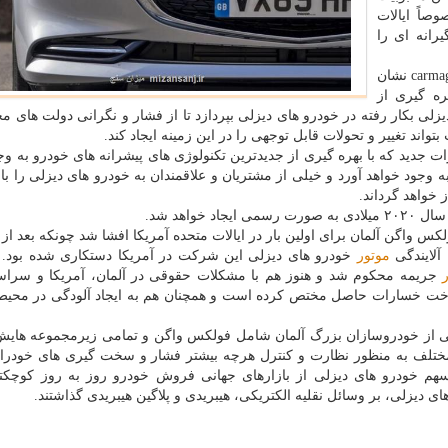
اً ایالات
رانه ای را
تازه ترین اخبار و گزارش های انتشار یافته در وب سایت carmag نشان
ره گیری از
یزلی بكار رفته در خودرو های دیزلی بپردازد تا از فشار و نگرانی دولت های م
تواند تغییر و تحولات قابل توجهی را در این زمینه ایجاد كند.
 جدید كه با بهره گیری از جدیدترین تكنولوژی های پیشرانه های خودرو به وج
 وجود خواهد آورد و خیلی از مشتریان و علاقمندان به خودرو های دیزلی را با
 خواهد گرداند.
واهد شد.
اینده فولكس واگن آلمان برای اولین بار در ایالات متحده آمریكا افشا شد چونكه بعد ا
آلایندگی
موتور
خودرو های دیزلی این شركت در آمریكا دستكاری شده بود.
ر
جریمه محكوم شد و هنوز هم با مشكلات حقوقی در آلمان، آمریكا و سراس
یلیارد یورو را برای پرداخت خسارات حاصل مختص كرده است و همچنان هم به ایجاد آلودگی در م
لی از خودروسازان بزرگ آلمان شامل فولكس واگن و تمامی زیرمجموعه های
ختلف به منظور نظارت و كنترل هرچه بیشتر فشار و سخت گیری های خودرا 
ب سهم خودرو های دیزلی از بازارهای جهانی فروش خودرو روز به روز كوچكت
 دیزلی، بر وسائل نقلیه الكتریكی، هیبریدی و پلاگین هیبریدی گذاشتند.