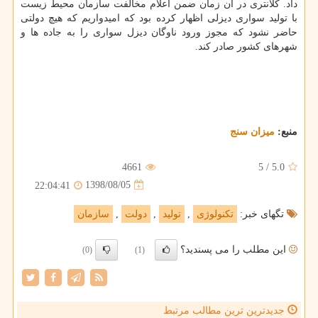
داد. كلانتری در آن زمان ضمن اعلام مخالفت سازمان محیط زیست
با تولید سواری دیزلی اظهار كرده بود كه امیدواریم كه هیچ دولتی
حاضر نشود كه مجوز ورود ناوگان دیزل سواری را به جاده ها و
شهرهای كشور صادر كند.
منبع:
میزان سنج
4661
5
/
5.0
1398/08/05
22:04:41
تگهای خبر:
تكنولوژی
,
تولید
,
دولت
,
سازمان
این مطلب را می پسندید؟
(0)
(1)
جدیدترین ترین مطالب مرتبط