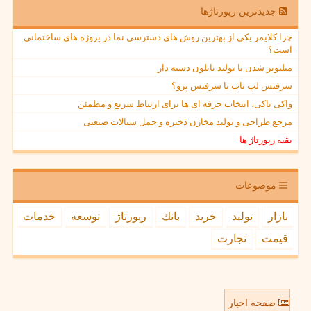
جدیدترین رپورتاژها
چرا کلایمر یکی از بهترین روش های دسترسی نما در پروژه های ساختمانی
است؟
میلیونر شدن با تولید نایلون دسته دار
سرفیس لپ تاپ یا سرفیس پرو؟
واکی تاکی، انتخاب حرفه ای ها برای ارتباط سریع و مطمئن
مرجع طراحی و تولید مخازن ذخیره و حمل سیالات صنعتی
بقیه رپورتاژ ها
موضوعات
بازار
تولید
خرید
بانك
رپورتاژ
توسعه
خدمات
قیمت
تجارت
صفحه اخبار