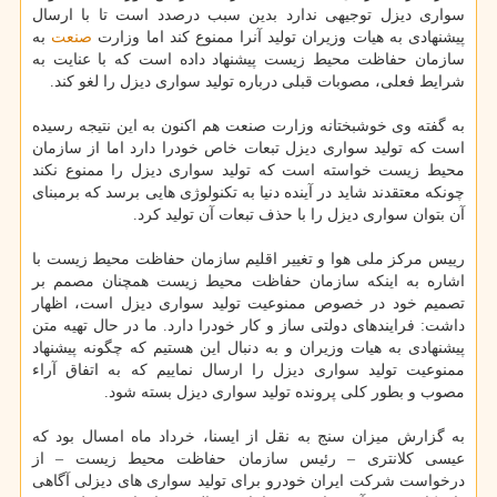
سواری دیزل توجیهی ندارد بدین سبب درصدد است تا با ارسال
پیشنهادی به هیات وزیران تولید آنرا ممنوع كند اما وزارت
صنعت
به
سازمان حفاظت محیط زیست پیشنهاد داده است كه با عنایت به
شرایط فعلی، مصوبات قبلی درباره تولید سواری دیزل را لغو كند.
به گفته وی خوشبختانه وزارت صنعت هم اكنون به این نتیجه رسیده
است كه تولید سواری دیزل تبعات خاص خودرا دارد اما از سازمان
محیط زیست خواسته است كه تولید سواری دیزل را ممنوع نكند
چونكه معتقدند شاید در آینده دنیا به تكنولوژی هایی برسد كه برمبنای
آن بتوان سواری دیزل را با حذف تبعات آن تولید كرد.
رییس مركز ملی هوا و تغییر اقلیم سازمان حفاظت محیط زیست با
اشاره به اینكه سازمان حفاظت محیط زیست همچنان مصمم بر
تصمیم خود در خصوص ممنوعیت تولید سواری دیزل است، اظهار
داشت: فرایندهای دولتی ساز و كار خودرا دارد. ما در حال تهیه متن
پیشنهادی به هیات وزیران و به دنبال این هستیم كه چگونه پیشنهاد
ممنوعیت تولید سواری دیزل را ارسال نماییم كه به اتفاق آراء
مصوب و بطور كلی پرونده تولید سواری دیزل بسته شود.
به گزارش میزان سنج به نقل از ایسنا، خرداد ماه امسال بود كه
عیسی كلانتری – رئیس سازمان حفاظت محیط زیست – از
درخواست شركت ایران خودرو برای تولید سواری های دیزلی آگاهی