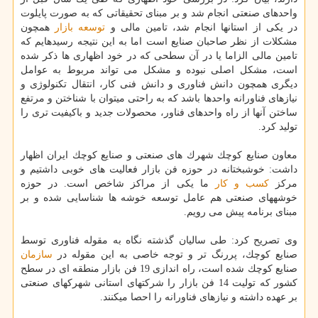
واحدهای صنعتی انجام شد و بر مبنای تحقیقاتی كه به صورت پایلوت
در یكی از استان‎ها انجام شد، تامین مالی و
توسعه
بازار
همچون
مشكلات از نظر صاحبان صنایع است اما به این نتیجه رسیده‎ایم كه
تامین مالی الزاما یا در آن سطحی كه در خود اظهاری ها ذكر شده
است، مشكل اصلی نبوده و مشكل می تواند مربوط به عوامل
دیگری همچون دانش فناوری و دانش فنی كار، انتقال تكنولوژی و
نیازهای فناورانه واحدها باشد كه به راحتی می‎توان با شناختن و مرتفع
ساختن آنها از راه واحدهای فناور، محصولات جدید و باكیفیت تری را
تولید كرد.
معاون صنایع كوچك شهرك های صنعتی و صنایع كوچك ایران اظهار
داشت: خوشبختانه در حوزه فن بازار فعالیت های خوبی داشتیم و
مركز
كسب و كار
ما یكی از مراكز شاخص است. در حوزه
خوشه‎های صنعتی هم عامل توسعه خوشه ها شناسایی شده و بر
مبنای برنامه پیش می رویم.
وی تصریح كرد: طی سالیان گذشته نگاه به مقوله فناوری توسط
صنایع كوچك، پررنگ تر و توجه خاصی به این مقوله در
سازمان
صنایع كوچك شده است، راه اندازی 19 فن بازار منطقه ای در سطح
كشور كه تولیت 14 فن بازار را شركت‎های استانی شهرك‎های صنعتی
بر عهده داشته و نیازهای فناورانه را احصا می‎كنند.