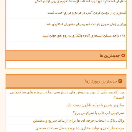
سفارش استاندارد تهران به استفاده از محافظ های برق برای لوازم خانگی
کشاورزان از روشن کردن آتش در مراتع و مزارع اجتناب کنند
پیگیری زمان تحویل واردات خودرو برای مشتریان امکانپذیر شد
۱۹۰ واحد مسکن استیجاری آماده واگذاری به زوج های جوان است
جدیدترین ها
جدیدترین رپورتاژها
چرا کلایمر یکی از بهترین روش های دسترسی نما در پروژه های ساختمانی
است؟
میلیونر شدن با تولید نایلون دسته دار
سرفیس لپ تاپ یا سرفیس پرو؟
واکی تاکی، انتخاب حرفه ای ها برای ارتباط سریع و مطمئن
مرجع طراحی و تولید مخازن ذخیره و حمل سیالات صنعتی