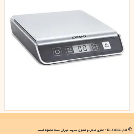
mizansanj.ir - حقوق مادی و معنوی سایت میزان سنج محفوظ است