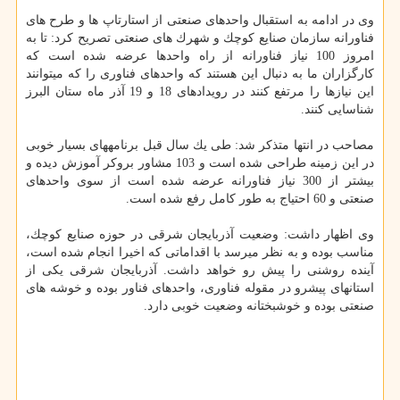
وی در ادامه به استقبال واحدهای صنعتی از استارتاپ ها و طرح های
فناورانه سازمان صنایع كوچك و شهرك های صنعتی تصریح كرد: تا به
امروز 100 نیاز فناورانه از راه واحدها عرضه شده است كه
كارگزاران ما به دنبال این هستند كه واحدهای فناوری را كه می‎توانند
این نیازها را مرتفع كنند در رویدادهای 18 و 19 آذر ماه ستان البرز
شناسایی كنند.
مصاحب در انتها متذكر شد: طی یك سال قبل برنامه‎های بسیار خوبی
در این زمینه طراحی شده است و 103 مشاور بروكر آموزش دیده و
بیشتر از 300 نیاز فناورانه عرضه شده است از سوی واحدهای
صنعتی و 60 احتیاج به طور كامل رفع شده است.
وی اظهار داشت: وضعیت آذربایجان شرقی در حوزه صنایع كوچك،
مناسب بوده و به نظر می‎رسد با اقداماتی كه اخیرا انجام شده است،
آینده روشنی را پیش رو خواهد داشت. آذربایجان شرقی یكی از
استان‎های پیشرو در مقوله فناوری، واحدهای فناور بوده و خوشه های
صنعتی بوده و خوشبختانه وضعیت خوبی دارد.