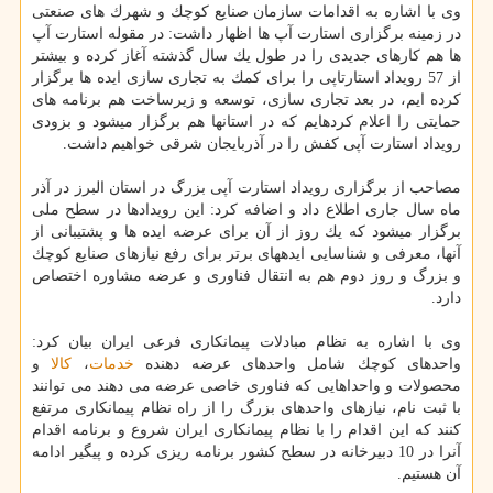
وی با اشاره به اقدامات سازمان صنایع كوچك و شهرك های صنعتی
در زمینه برگزاری استارت آپ ها اظهار داشت: در مقوله استارت آپ
ها هم كارهای جدیدی را در طول یك سال گذشته آغاز كرده و بیشتر
از 57 رویداد استارتاپی را برای كمك به تجاری سازی ایده ها برگزار
كرده ایم، در بعد تجاری سازی، توسعه و زیرساخت هم برنامه های
حمایتی را اعلام كرده‎ایم كه در استان‎ها هم برگزار می‎شود و بزودی
رویداد استارت آپی كفش را در آذربایجان شرقی خواهیم داشت.
مصاحب از برگزاری رویداد استارت آپی بزرگ در استان البرز در آذر
ماه سال جاری اطلاع داد و اضافه كرد: این رویدادها در سطح ملی
برگزار می‎شود كه یك روز از آن برای عرضه ایده ها و پشتیبانی از
آنها، معرفی و شناسایی ایده‎های برتر برای رفع نیازهای صنایع كوچك
و بزرگ و روز دوم هم به انتقال فناوری و عرضه مشاوره اختصاص
دارد.
وی با اشاره به نظام مبادلات پیمانكاری فرعی ایران بیان كرد:
واحدهای كوچك شامل واحدهای عرضه دهنده
خدمات
،
كالا
و
محصولات و واحداهایی كه فناوری خاصی عرضه می دهند می توانند
با ثبت نام، نیازهای واحدهای بزرگ را از راه نظام پیمانكاری مرتفع
كنند كه این اقدام را با نظام پیمانكاری ایران شروع و برنامه اقدام
آنرا در 10 دبیرخانه در سطح كشور برنامه ریزی كرده و پیگیر ادامه
آن هستیم.