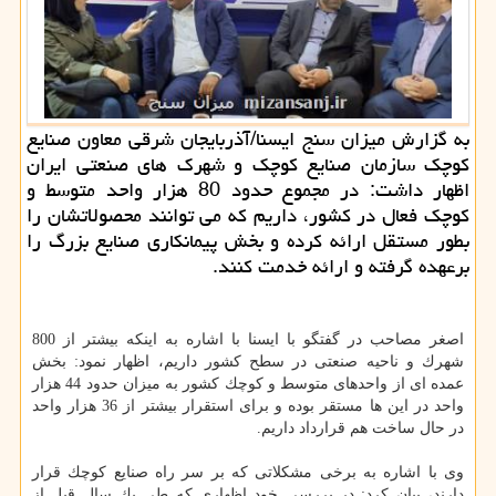
به گزارش میزان سنج ایسنا/آذربایجان شرقی معاون صنایع
كوچك سازمان صنایع كوچك و شهرك های صنعتی ایران
اظهار داشت: در مجموع حدود 80 هزار واحد متوسط و
كوچك فعال در كشور، داریم كه می توانند محصولاتشان را
بطور مستقل ارائه كرده و بخش پیمانكاری صنایع بزرگ را
برعهده گرفته و ارائه خدمت كنند.
اصغر مصاحب در گفتگو با ایسنا با اشاره به اینكه بیشتر از 800
شهرك و ناحیه صنعتی در سطح كشور داریم، اظهار نمود: بخش
عمده ای از واحدهای متوسط و كوچك كشور به میزان حدود 44 هزار
واحد در این ها مستقر بوده و برای استقرار بیشتر از 36 هزار واحد
در حال ساخت هم قرارداد داریم.
وی با اشاره به برخی مشكلاتی كه بر سر راه صنایع كوچك قرار
دارند، بیان كرد: در بررسی خود اظهاری كه طی یك سال قبل از