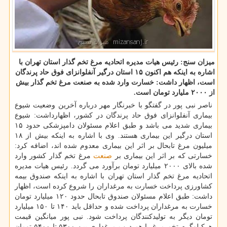
میزان سنج: رئیس هیات مدیره اتحادیه مرغ تخم گذار استان تهران با
اشاره به اینكه هم اكنون ۱۵ استان درگیر آنفلوانزای فوق حاد پرندگان
است، اظهار داشت: خسارت وارد شده به صنعت مرغ تخم گذار بیش
از ۲۰۰۰ ملیارد تومان است.
ناصر نبی پور در گفتگو با خبرنگار مهر درباره آخرین وضعیت شیوع
بیماری آنفلوانزای فوق حاد پرندگان در كشور، اظهارداشت: شیوع
بیماری شدید می باشد و طبق اعلام مسئولان دامپزشكی حدود ۱۵
استان درگیر این بیماری هستند. وی با اشاره به اینكه بیش از ۱۸
میلیون مرغ تابحال بر اثر این بیماری معدوم شده اند، اضافه كرد:
خسارتی كه بر اثر این بیماری بر
صنعت
مرغ تخم گذار كشور وارد
شده بالای ۲۰۰۰ میلیارد تومان برآورد می گردد. رئیس هیات مدیره
اتحادیه مرغ تخم گذار استان تهران با اشاره به اینكه صندوق بیمه
كشاورزی پرداخت خسارت به مرغداران را شروع كرده است، اظهار
داشت: طبق اعلام مسئولان صندوق تابحال حدود ۱۲۰ میلیارد تومان
خسارت به مرغداران پرداخت شده و حداقل باید ۱۴۰ تا ۱۵۰ میلیارد
تومان دیگر به تولیدكنندگان پرداخت شود. نبی پور میانگین قیمت
هركیلوگرم تخم مرغ را هم درب مرغداری بین ۵۳۰۰ تا ۵۴۰۰ تومان