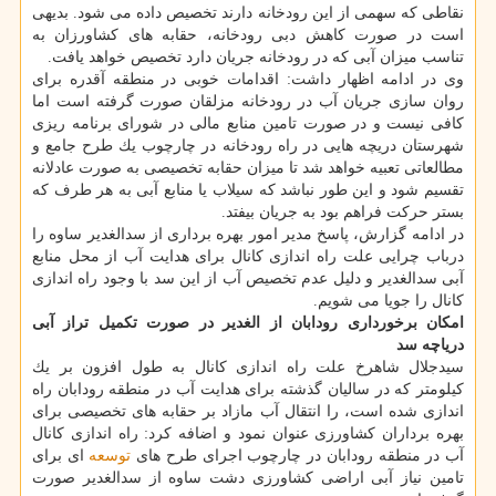
نقاطی كه سهمی از این رودخانه دارند تخصیص داده می شود. بدیهی
است در صورت كاهش دبی رودخانه، حقابه های كشاورزان به
تناسب میزان آبی كه در رودخانه جریان دارد تخصیص خواهد یافت.
وی در ادامه اظهار داشت: اقدامات خوبی در منطقه آقدره برای
روان سازی جریان آب در رودخانه مزلقان صورت گرفته است اما
كافی نیست و در صورت تامین منابع مالی در شورای برنامه ریزی
شهرستان دریچه هایی در راه رودخانه در چارچوب یك طرح جامع و
مطالعاتی تعبیه خواهد شد تا میزان حقابه تخصیصی به صورت عادلانه
تقسیم شود و این طور نباشد كه سیلاب یا منابع آبی به هر طرف كه
بستر حركت فراهم بود به جریان بیفتد.
در ادامه گزارش، پاسخ مدیر امور بهره برداری از سدالغدیر ساوه را
درباب چرایی علت راه اندازی كانال برای هدایت آب از محل منابع
آبی سدالغدیر و دلیل عدم تخصیص آب از این سد با وجود راه اندازی
كانال را جویا می شویم.
امكان برخورداری رودابان از الغدیر در صورت تكمیل تراز آبی
دریاچه سد
سیدجلال شاهرخ علت راه اندازی كانال به طول افزون بر یك
كیلومتر كه در سالیان گذشته برای هدایت آب در منطقه رودابان راه
اندازی شده است، را انتقال آب مازاد بر حقابه های تخصیصی برای
بهره برداران كشاورزی عنوان نمود و اضافه كرد: راه اندازی كانال
آب در منطقه رودابان در چارچوب اجرای طرح های
توسعه
ای برای
تامین نیاز آبی اراضی كشاورزی دشت ساوه از سدالغدیر صورت