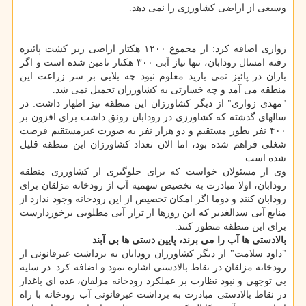
وسیعی از اراضی كشاورزی را نمی دهد.
زواری اضافه كرد: از مجموع ۱۲۰۰ هكتار اراضی زیر كشت پائیزه
رفته امسال رودابان، تنها نیاز آبی ۳۰۰ هكتار تامین شده است و اگر
باران در پائیز نمی بارید معلوم نبود چه بلایی بر سر زراعت این
منطقه می آمد و چه خسارتی به كشاورزان تحمیل نمی شد.
"مهدی زواری" از دیگر كشاورزان این منطقه نیز اظهار داشت: در
سالهای گذشته كه كشاورزی در رودابان رونق داشت برای افزون بر
۴۰۰ نفر بطور مستقیم و دو هزار نفر به صورت غیرمستقیم فرصت
شغلی فراهم شده بود، اما الان تعداد كشاورزان این منطقه قلیل
شده است.
وی از مسئولان خواست كه برای جلوگیری از كشاورزی منطقه
رودابان، اولا مبادرت به تخصیص سهمیه آب از رودخانه مزلقان برای
رودابان كنند و دوما اگر امكان تخصیص از این رودخانه وجود ندارد از
منابع آبی سدالغدیر كه این روزها از تراز آبی مطلوبی برخوردارست
برای این منطقه منظور كنند.
بالادستی ها آب را می برند، پایین دستی ها بی آبند
"داود سلامت" از دیگر كشاورزان رودابان به برداشت غیرقانونی از
رودخانه مزلقان در نقاط بالادستی اشاره نمود و اضافه كرد: در سایه
بی توجهی و نبود نظارت بر عملكرد رودخانه مزلقان، عده ای باغدار
در نقاط بالادستی مبادرت به برداشت غیرقانونی آب رودخانه با راه