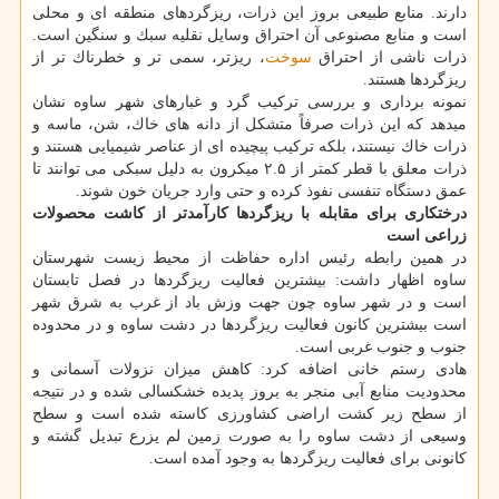
دارند. منابع طبیعی بروز این ذرات، ریزگردهای منطقه ای و محلی
است و منابع مصنوعی آن احتراق وسایل نقلیه سبك و سنگین است.
ذرات ناشی از احتراق
سوخت
، ریزتر، سمی تر و خطرناك تر از
ریزگردها هستند.
نمونه برداری و بررسی تركیب گرد و غبارهای شهر ساوه نشان
میدهد كه این ذرات صرفاً متشكل از دانه های خاك، شن، ماسه و
ذرات خاك نیستند، بلكه تركیب پیچیده ای از عناصر شیمیایی هستند و
ذرات معلق با قطر كمتر از ۲.۵ میكرون به دلیل سبكی می توانند تا
عمق دستگاه تنفسی نفوذ كرده و حتی وارد جریان خون شوند.
درختكاری برای مقابله با ریزگردها كارآمدتر از كاشت محصولات
زراعی است
در همین رابطه رئیس اداره حفاظت از محیط زیست شهرستان
ساوه اظهار داشت: بیشترین فعالیت ریزگردها در فصل تابستان
است و در شهر ساوه چون جهت وزش باد از غرب به شرق شهر
است بیشترین كانون فعالیت ریزگردها در دشت ساوه و در محدوده
جنوب و جنوب غربی است.
هادی رستم خانی اضافه كرد: كاهش میزان نزولات آسمانی و
محدودیت منابع آبی منجر به بروز پدیده خشكسالی شده و در نتیجه
از سطح زیر كشت اراضی كشاورزی كاسته شده است و سطح
وسیعی از دشت ساوه را به صورت زمین لم یزرع تبدیل گشته و
كانونی برای فعالیت ریزگردها به وجود آمده است.