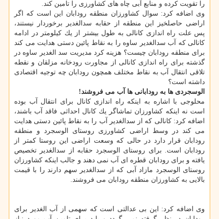
را تقویت كرده و منابع آبی چاه های كشاورزی را تامین كند.
وی اضافه كرد: سوال كشاورزان منطقه رودابان این است كه اگر
اراضی حاصلخیز این منطقه از حقابه سدالغدیر برخوردار نیستند،
پس علت راه اندازی كانالی به طول بیشتر از یك كیلومتر در ادامه
كانالی كه آب سدالغدیر ساوه را به نقاط پائین دستی هدایت می كند
برای منطقه رودابان چیست؟ هزینه كرد مدیریت سد الغدیر ساوه در
گذشته برای راه اندازی كانالی از مجاورت رودخانه مزلقان و نقطه
تلاقی انتقال آب به نقاط مختلف همچون رودابان چه توجیه اقتصادی
داشته است؟
الوسجردی ها به رودابانی ها آب می فروشند!
محلوجی با اشاره به اینكه راه اندازی كانال برای انتقال آب بوده
است نه اینكه كشاورزان تماشاگر یك كانال احداثی فاقد آب باشند،
اضافه كرد: كانالی كه از سدالغدیر آب را به نقاط پائین دستی هدایت
می كند در وسط اراضی كشاورزی روستای الوسجرد و منطقه
رودابان قرار دارد در حالی كه وسعت اراضی این روستا كمتر از
رودابان است. برای روستای الوسجرد حقابه از سدالغدیر تخصیص
یافته و برای رودابان قطره ای آب نمی دهند و جالب اینكه كشاورزان
روستای الوسجرد مازاد آبی كه از سدالغدیر سهم دارند را با قیمت
بالایی به كشاورزان منطقه رودابان می فروشند.
وی اضافه كرد: این بی عدالتی است كه سهمی از آب الغدیر برای
رودابان در نظر گرفته نمی گردد و باید برای تامین آب مورد نیاز