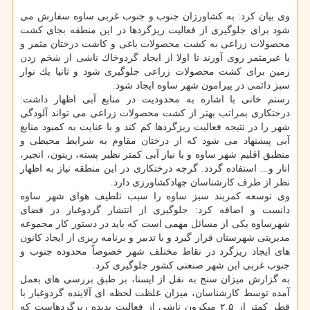
وی بیان كرد: به كشاورزان جنوب و جنوب غربی ساوه سفارش می
شود برای جلوگیری از فعالیت ریزگردها در این منطقه بجای كشت
محصولات زراعی به كشت محصولات باغی و كاشت درختان مثمر و
یا غیرمثمر روی آورند تا اولا از ایجاد گردوخاك ناشی از شخم زدن
زمین برای كشت محصولات زراعی جلوگیری شود و ثانیا یك نوار
سبز دائمی در پیرامون شهر ساوه ایجاد شود.
رستم خانی با اشاره به محدودیت در منابع آبی اظهار داشت:
درختكاری بمراتب بهتر از كشت محصولات زراعی می تواند آلودگی
شهر را در نتیجه فعالیت ریزگردها كم كند و با عنایت به كمبود منابع
آبی پیشنهاد می شود كه از درختان مقاوم به شرایط محیطی و
منطبق اقلیم شهر ساوه و با نیاز آبی كمتر نظیر پسته، زیتون، انجیر،
انار و... استفاده گردد. گرچه درختكاری در این منطقه نیاز به اظهار
نظر از طرف كارشناسان جهادكشاورزی دارد.
وی توسعه كمربند سبز ساوه را سبب تلطیف هوای شهر ساوه
دانست و اضافه كرد: جلوگیری از انتشار گردوغبار در فضای
شهرساوه یكی از مسائل مهمی است كه باید در دستور كار مجموعه
مدیریتی شهرستان قرار گیرد و با تدبیر و برنامه ریزی از ایجاد كانون
های ایجاد ریزگرد در نقاط مختلف شهر خصوصاً محدوده جنوب و
جنوب غربی این شهر صنعتی كشور جلوگیری كرد.
به گزارش میزان سنج به نقل از ایسنا، بر طبق بررسی های بعمل
آمده توسط كارشناسان، میزان غلظت لحظه ای آلاینده گردوغبار با
قطر كمتر از ۲.۵ میكرون ناشی از فعالیت پدیده ریزگردهاست كه