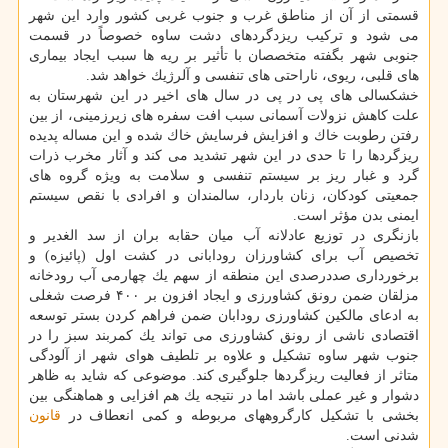
قسمتی از آن از مناطق غرب و جنوب غربی كشور وارد این شهر
می شود و تركیب ریزدگردهای دشت ساوه خصوصاً در قسمت
جنوبی شهر بگفته متخصصان با تأثیر بر ریه ها سبب ایجاد بیماری
های قلبی، ریوی، ناراحتی های تنفسی و آلرژیك خواهد شد.
خشكسالی های پی در پی در سال های اخیر در این شهرستان به
علت كاهش نزولات آسمانی سبب افت سفره های زیرزمینی، از بین
رفتن رطوبت خاك و افزایش فرسایش خاك شده و این مساله پدیده
ریزگردها را تا حدی در این شهر تشدید می كند و آثار مخرب ذرات
گرد و غبار ریز بر سیستم تنفسی و سلامت به ویژه گروه های
جمعیتی كودكان، زنان باردار، سالمندان و افرادی با نقص سیستم
ایمنی بدن مؤثر است.
بازنگری در توزیع عادلانه آب میان حقابه بران از سد الغدیر و
تخصیص آب برای كشاورزان رودابانی در كشت اول (پائیزه) و
برخورداری صددرصدی این منطقه از سهم یك چهارمی آب رودخانه
مزلقان ضمن رونق كشاورزی و ایجاد افزون بر ۴۰۰ فرصت شغلی
به ادعای مالكین كشاورزی رودابان ضمن فراهم كردن بستر توسعه
اقتصادی ناشی از رونق كشاورزی می تواند یك كمربند سبز را در
جنوب شهر ساوه تشكیل و علاوه بر تلطیف هوای شهر از آلودگی
متاثر از فعالیت ریزگردها جلوگیری كند. موضوعی كه شاید به ظاهر
دشوار و غیر عملی باشد اما در نتیجه یك هم افزایی و هماهنگی بین
بخشی با تشكیل كارگروههای مربوطه و كمی انعطاف در
قانون
شدنی است.