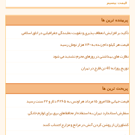
قیمت بیسیم
پربیننده ترین ها
تأکید بر افزایش انعطاف پذیری و تقویت نمایندگی جغرافیایی در اتاق اسلامی
قیمت هر کیلو دام زنده به ۷۴۰ هزار تومان رسید
نظارت های بهداشتی در روزهای محرم تشدید می شود
توزیع روزانه 40 تن قارچ در تهران
پربحث ترین ها
قیمت جهانی طلا امروز ۱۵ مرداد هر اونس به ۴۲۶۵ دلار و ۲۲ سنت رسید
سفارش استاندارد تهران به استفاده از محافظ های برق برای لوازم خانگی
کشاورزان از روشن کردن آتش در مراتع و مزارع اجتناب کنند