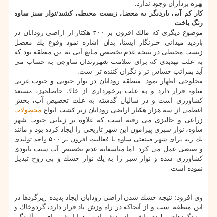
بهره برداران وجود ندارد.
كار كم آبی باردیگر به معضل زیست محیطی كشید/نوار سبز ساوه
رنگ باخت
موضوع دیگری كه مالك افزون بر ۳۰۰ هكتار از اراضی رودابان در
بازدید میدانی خبرنگار ایسنا، بدان اشاره نمود وقوع یك معضل
زیست محیطی در نتیجه عدم تخصیص منابع آبی به این منطقه بود كه
به علت تهدیدی كه برای سلامت شهروندان ساوجی به حساب می
آید بمراتب حساس تر و نگران كننده تر است.
محلوجی اظهار نمود: منطقه رودابان در نوار جنوبی و جنوب غربی
ساوه قرار دارد و به علت برخورداری از خاك حاصلخیز، مستعد
كشاورزی است و در سالیان گذشته به علت تخصیص آب، بخش
اعظمی از سه هزار هكتار اراضی رودابان زیر كشت انواع
محصولات
زراعی و جالیزی می رفته است كه علاوه بر زیبایی جنوب شهر
ساوه، نوار سبزی پیرامون این شهر تاریخی را ایجاد كرده بود و مانند
یك ریه برای شهر صنعتی ساوه با فعالیت افزون بر ۵۰۰ واحد تولیدی
و صنعتی عمل می كرد. اما متاسفانه عدم تخصیص آب سبب نابودی
كشاورزی شده و نوار سبز را به یك نوار خشك و بی روح تبدیل
نموده است.
وی افزود: نتیجه خشك شدن اراضی رودابان ایجاد پدیده ریزگردها در
این منطقه است و از آنجاكه در راه وزش باد قرار دارد، گردوخاك و
ریزدگردهای تولیدی ناشی از وزش باد در هوا انتشار یافته و آلودگی