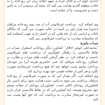
اندازی جوی آب و كانال كرده و سهم حقابه بران این رودخانه را به
باغات منطقه آقدره هدایت می كنند كه نتیجه آن نرسیدن آب به پائین
دست و محرومیت ما از حقابه است.
وی اضافه كرد: برداشت غیرقانونی آب از سد دوم رودخانه مزلقان
(حدودا سه هزار لیتر در ثانیه) در حالی صورت می گیرد كه مالكان
باغات و اراضی باید از چاه هایی كه در اختیار دارند جهت استفاده كنند
كه متاسفانه مبادرت به برداشت غیرقانونی می كنند.
میراب بیاورید
"محمدعلی خوش اخلاق" كشاورز دیگر رودابانی استقرار میراب در
نقاط بالادستی را راهكار جلوگیری از برداشت های غیرقانونی
دانست و اضافه كرد: در نظر گرفتن گشت های میراب و نظارت بر
عملكرد رودخانه مزلقان كه حتی حاضریم هزینه آنرا نیز خودمان
پرداخت نماییم سبب خواهد شد كه هیچ برداشت غیرمجازی صورت
نگیرد و هر كس از حقابه تعیینی خود بهره برداری كند.
وی اضافه كرد: اگر مقدار آبی كه به صورت غیرقانونی از رودخانه
مزلقان برداشت می شود به پائین دست هدایت شود برای تامین نیاز
كشاورزان رودابان كافی است. كشاورزان رودابان از حقابه مسلم
خود محروم هستند، اما كشاورزانی كه در نقاط بالادستی قرار دارند
به صورت غیرمجاز مبادرت به برداشت آبی كه حق آنها نیست می
كنند.