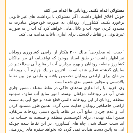
مسئولان اقدام نكنند، رودابانی ها اقدام می كنند
خوش اخلاق اظهار داشت: اگر مسئولان با برداشت های غیر قانونی
برخورد نكنند، كشاورزان رودابان به صورت خودجوش مبادرت به
مسدود كردن جوی آب و كانال هایی خواهند كرد كه آب را به صورت
غیرقانونی در نقاط بالادستی برای آبیاری باغات هدایت می كند.
"حبیب اله محلوجی" مالك ۳۰۰ هكتار از اراضی كشاورزی رودابان
نیز اظهار داشت: بر طبق اسناد موجود كه توافقنامه ای بین مالكان
كشاورز منطقه رودابان و بهره برداران آب از منابع آبی سدالغدیر در
سالیان گذشته تنظیم شده است، افزون بر یك چهارم آب رودخانه
مزلقان برای اراضی رودابان تخصیص یافته و مابقی نیز بین نقاط
بالادستی و مجاور تقسیم بندی شده است.
وی افزود: با راه اندازی سدهای خاكی در نقاط مختلف مسیر جاری
شدن آب در رودخانه مزلقان توسط امور منابع آب ساوه، سهمیه
منطقه رودابان از این رودخانه دائمی قطع شده و هیچ آبی به سمت
اراضی حاصلخیز رودابان هدایت نمی گردد، همین طور مسدود كردن
آب و عدم جریان منابع آبی در نقاط پائین دستی رودخانه مزلقان،
ضمن اینكه تهدیدی برای اكوسیستم منطقه و طبیعت به حساب می
آید سبب خشك شدن چاه های كشاورزی در این نقاط شده چونكه
آبی به پائین دست هدایت نمی گردد كه بخواهد سفره های زیرزمینی