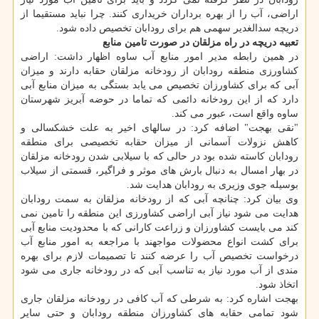
اراضی، آب را از بهره برداران خریداری كنند. چرا نباید مستقیما از
دریچه سدالغدیر سهمی هم برای رودابان تخصیص داده شود.
تعبیه دریچه در راه مزلقان در صورت تامین منابع
در همین رابطه مدیر امور منابع آب ساوه اظهار داشت: اراضی
كشاورزی منطقه رودابان از رودخانه مزلقان حقابه دارند و میزان
آبی كه برای كشاورزان تخصیص می یابد بستگی به میزان منابع آبی
دارد كه از این رودخانه دائمی كه تماما در حوضه آبریز شهرستان
ساوه واقع است، عبور می كند.
"نقی بهجت" اضافه كرد: در سالهای اخیر به علت خشكسالی و
كاهش نزولات آسمانی از میزان حقابه تخصیصی برای منطقه
رودابان كاسته شده بود در حالی كه با سیلابی شدن رودخانه مزلقان
در بهار امسال به دنبال بارش های موثر و فراگیر، قسمتی از سیلاب
بوسیله جوی وزیری به رودابان هدایت شد.
وی بیان كرد: چنانچه آبی كه از رودخانه مزلقان به سمت رودابان
هدایت می شود نیاز آبی اراضی كشاورزی این منطقه را تامین نمی
كند می بایست كشاورزان و زراعت كارانی كه با محدودیت منابع آبی
برای كشت انواع محضولات مواجهند با مراجعه به امور منابع آب
درخواست تخصیص آب را عرضه كنند تا تصمیمات لازم برای بهره
مندی از آب مورد نیاز به تناسب آبی كه در رودخانه جاری می شود
اتخاذ شود.
بهجت اشاره كرد: به شرطی كه آب كافی در رودخانه مزلقان جاری
شود تمامی حقابه های كشاورزان منطقه رودابان و حتی سایر