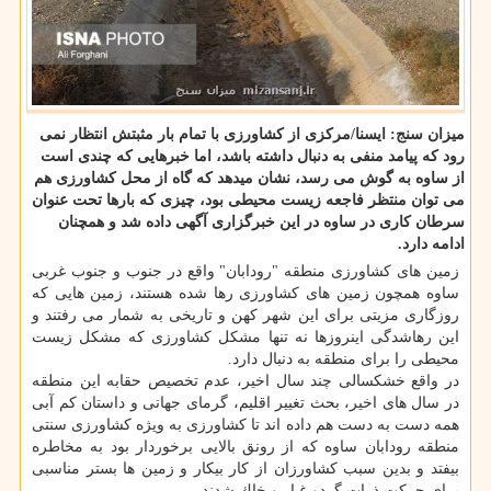
میزان سنج: ایسنا/مركزی از كشاورزی با تمام بار مثبتش انتظار نمی
رود كه پیامد منفی به دنبال داشته باشد، اما خبرهایی كه چندی است
از ساوه به گوش می رسد، نشان میدهد كه گاه از محل كشاورزی هم
می توان منتظر فاجعه زیست محیطی بود، چیزی كه بارها تحت عنوان
سرطان كاری در ساوه در این خبرگزاری آگهی داده شد و همچنان
ادامه دارد.
زمین های كشاورزی منطقه "رودابان" واقع در جنوب و جنوب غربی
ساوه همچون زمین های كشاورزی رها شده هستند، زمین هایی كه
روزگاری مزیتی برای این شهر كهن و تاریخی به شمار می رفتند و
این رهاشدگی اینروزها نه تنها مشكل كشاورزی كه مشكل زیست
محیطی را برای منطقه به دنبال دارد.
در واقع خشكسالی چند سال اخیر، عدم تخصیص حقابه این منطقه
در سال های اخیر، بحث تغییر اقلیم، گرمای جهانی و داستان كم آبی
همه دست به دست هم داده اند تا كشاورزی به ویژه كشاورزی سنتی
منطقه رودابان ساوه كه از رونق بالایی برخوردار بود به مخاطره
بیفتد و بدین سبب كشاورزان از كار بیكار و زمین ها بستر مناسبی
برای حركت ذرات گردو غبار و خاك شدند.