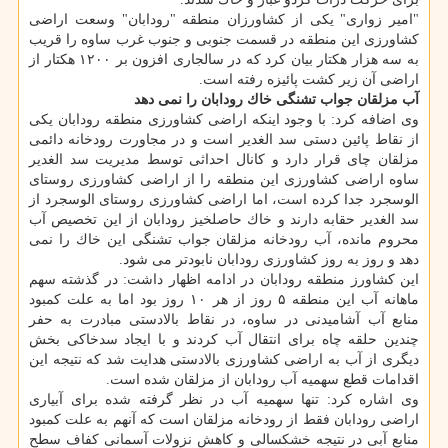
"امیر زواری" یكی از كشاورزان منطقه "رودابان" وسعت اراضی
كشاورزی این منطقه در قسمت جنوبی و جنوب غرب ساوه را قریب
به سه هزار هكتار بیان كرد كه در سالجاری افزون بر ۱۲۰۰ هكتار از
اراضی آن زیر كشت پائیزه رفته است.
آب مزلقان جواب تشنگی خاك رودابان را نمی دهد
وی اضافه كرد: با وجود اینكه اراضی كشاورزی منطقه رودابان یكی
از نقاط پائین دستی سد الغدیر است و در مجاورت رودخانه دائمی
مزلقان چای قرار دارد و كانال احداثی توسط مدیریت سد الغدیر
ساوه اراضی كشاورزی این منطقه را از اراضی كشاورزی روستای
الوسجرد جدا كرده است، اما اراضی كشاورزی روستای الوسجرد از
سد الغدیر حقابه دارند و خاك حاصلخیز رودابان از این تخصیص آب
محروم مانده، آب رودخانه مزلقان جواب تشنگی این خاك را نمی
دهد و روز به روز كشاورزی رودابان نابودتر می شود.
این كشاورز منطقه رودابان در ادامه اظهار داشت: در گذشته سهم
ماهانه آب این منطقه ۵ روز از هر ۱۰ روز بود اما به علت كمبود
منابع آب آشامیدنی در ساوه، در نقاط بالادستی مبادرت به حفر
چندین حلقه چاه برای انتقال آب كردند و با ایجاد سدخاكی بخش
دیگری از آب به اراضی كشاورزی بالادستی هدایت شد كه نتیجه این
اقدامات قطع سهمیه آب رودابان از مزلقان شده است.
وی اشاره كرد: تنها سهمیه آب در نظر گرفته شده برای آبیاری
اراضی رودابان فقط از رودخانه مزلقان است كه آنهم به علت كمبود
منابع آبی در نتیجه خشكسالی و كاهش نزولات آسمانی كفاف سطح