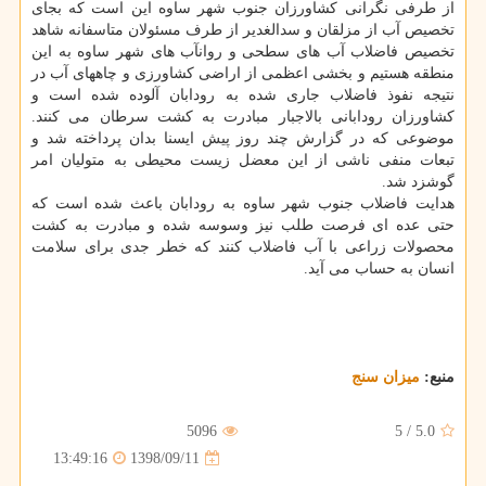
از طرفی نگرانی كشاورزان جنوب شهر ساوه این است كه بجای
تخصیص آب از مزلقان و سدالغدیر از طرف مسئولان متاسفانه شاهد
تخصیص فاضلاب آب های سطحی و روانآب های شهر ساوه به این
منطقه هستیم و بخشی اعظمی از اراضی كشاورزی و چاههای آب در
نتیجه نفوذ فاضلاب جاری شده به رودابان آلوده شده است و
كشاورزان رودابانی بالاجبار مبادرت به كشت سرطان می كنند.
موضوعی كه در گزارش چند روز پیش ایسنا بدان پرداخته شد و
تبعات منفی ناشی از این معضل زیست محیطی به متولیان امر
گوشزد شد.
هدایت فاضلاب جنوب شهر ساوه به رودابان باعث شده است كه
حتی عده ای فرصت طلب نیز وسوسه شده و مبادرت به كشت
محصولات زراعی با آب فاضلاب كنند كه خطر جدی برای سلامت
انسان به حساب می آید.
منبع:
میزان سنج
5096
5
/
5.0
1398/09/11
13:49:16