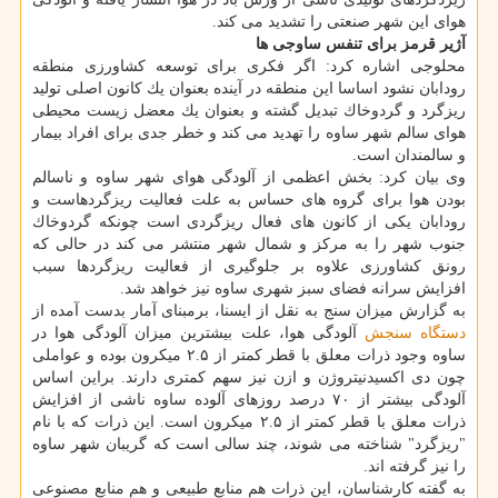
هوای این شهر صنعتی را تشدید می كند.
آژیر قرمز برای تنفس ساوجی ها
محلوجی اشاره كرد: اگر فكری برای توسعه كشاورزی منطقه
رودابان نشود اساسا این منطقه در آینده بعنوان یك كانون اصلی تولید
ریزگرد و گردوخاك تبدیل گشته و بعنوان یك معضل زیست محیطی
هوای سالم شهر ساوه را تهدید می كند و خطر جدی برای افراد بیمار
و سالمندان است.
وی بیان كرد: بخش اعظمی از آلودگی هوای شهر ساوه و ناسالم
بودن هوا برای گروه های حساس به علت فعالیت ریزگردهاست و
رودابان یكی از كانون های فعال ریزگردی است چونكه گردوخاك
جنوب شهر را به مركز و شمال شهر منتشر می كند در حالی كه
رونق كشاورزی علاوه بر جلوگیری از فعالیت ریزگردها سبب
افزایش سرانه فضای سبز شهری ساوه نیز خواهد شد.
به گزارش میزان سنج به نقل از ایسنا، برمبنای آمار بدست آمده از
دستگاه
سنجش
آلودگی هوا، علت بیشترین میزان آلودگی هوا در
ساوه وجود ذرات معلق با قطر كمتر از ۲.۵ میكرون بوده و عواملی
چون دی اكسیدنیتروژن و ازن نیز سهم كمتری دارند. براین اساس
آلودگی بیشتر از ۷۰ درصد روزهای آلوده ساوه ناشی از افزایش
ذرات معلق با قطر كمتر از ۲.۵ میكرون است. این ذرات كه با نام
"ریزگرد" شناخته می شوند، چند سالی است كه گریبان شهر ساوه
را نیز گرفته اند.
به گفته كارشناسان، این ذرات هم منابع طبیعی و هم منابع مصنوعی