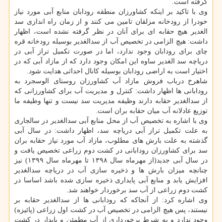
گرفته است.
وی با تاكید بر اینكه كشاورزان منطقه رودابان منابع آبی مورد نیاز
خودرا از رودخانه مزلقان تامین می كنند و از زمان راه اندازی سد
الغدیر هیچ حقابه ای برای آنان در نظر گرفته نشده است، اظهار
داشت: هیچ الزامی در تخصیص آب از سدالغدیر بوسیله رودخانه قره
چای برای رودابان وجود ندارد، اما در صورت تكمیل تراز آبی در
دریاچه سد الغدیر ساوه این امكان وجود دارد كه از مازاد آبی كه در
اختیار است به اراضی رودابان بوسیله كانال احداثی هدایت شود.
شاهرخ درباب فروش مازاد آب كشاورزان روستای الوسجرد به
رودابانی ها اظهار داشت: كنترل و مدیریت آب برای كشاورزانی كه
از سدالغدیر حقابه دارند وظیفه مدیریت سد نیست و تنها وظیفه ما
توزیع عادلانه آب میان حقابه بران است.
وی با اشاره به تخصیص آب از محل منابع آبی سدالغدیر در سالجاری
به علت تكمیل تراز آبی دریاچه سد، اظهار داشت: در سال آبی
گذشته به علت بارش های مطلوب، مازاد آب مورد نیاز حقابه بران
سد برای كشاورزان رودابانی در كشت دوم زراعی تخصیص یافت و
در سال آبی جدید(از مهرماه سال ۱۳۹۸ تا مهرماه سال ۱۳۹۹) نیز
چنانچه میزان بارش ها و ذخیره سازی آب در دریاچه سدالغدیر
افزایش یابد و منابع آبی پایداری ذخیره سازی شده باشد اساسا در
كشت دوم زراعی از آب سد برخوردار خواهند شد.
وی اشاره كرد: از آنجاكه كه رودابانی ها از سدالغدیر حقابه بر
نیستند، پس هیچ الزامی در تخصیص آب در كشت اول زراعی (پائیزه)
وجود ندارد و به شرط برخورداری از آب مطمئن و پایدار در كشت