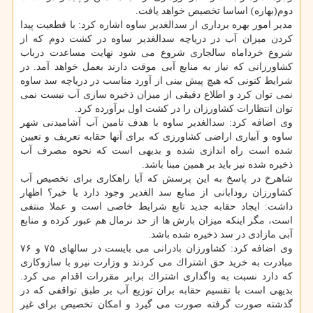
دوم(بهاره) اساسا تخصیص خواهد یافت.
مدیر امور بهره برداری از سدالغدیر ساوه اشاره كرد: با قطعیت پیدا
كردن میزان آب در دریاچه سدالغدیر ساوه در كشت دوم كه از
شروع خرداماه سالجاری شروع می شود نهایت مساعدت درباب
كشاورزانی كه نیاز به منابع آبی موقت دارند بعمل خواهد آمد. در
شرایط كنونی كه هیچ پیش بینی از آورد مناسب در دریاچه سد ساوه
نمی توان كرد و اطلاع دقیقی از میزان ذخیره سازی آب نیست نمی
توان انتظارات كشاورزان را در كشت اول برآورده كرد.
وی اضافه كرد: سدالغدیر ساوه با هدف تامین آب آشامیدنی شهر
ساوه و آبیاری اراضی كشاورزی كه برای آنها حقابه تعریف و تعیین
شده است راه اندازی شده و بدیهی است كه نحوه مصرف آب
ذخیره شده نیز باید بر همین مبنا باشد.
شاهرخ در پاسخ به این پرسش كه آیا راهكاری برای تخصیص آب
كشاورزان رودابانی از منابع سد الغدیر وجود دارد یا خیر؟ اظهار
داشت: ایجاد حقابه جدید تابع شرایط خاصی است و عملا منتفی
است، مگر اینكه میزان بارش ها از حد نرمال هم عبور كرده و منابع
آبی مازادی در سد ذخیره شده باشد.
وی اضافه كرد: كشاورزان بادرانی می بایست در سالهای ۷۵ و ۷۶
مبادرت به خرید حق اشتراك می كردند و وزارت نیرو با سازوكاری
كه دارد نسبت به واگذاری اشتراك برابر مقررات اقدام می كرد.
بدیهی است با تقسیم حقابه بران توزیع آب بر طبق تواقفی كه در
گذشته صورت گرفته صورت می گیرد و امكان تخصیص برای غیر