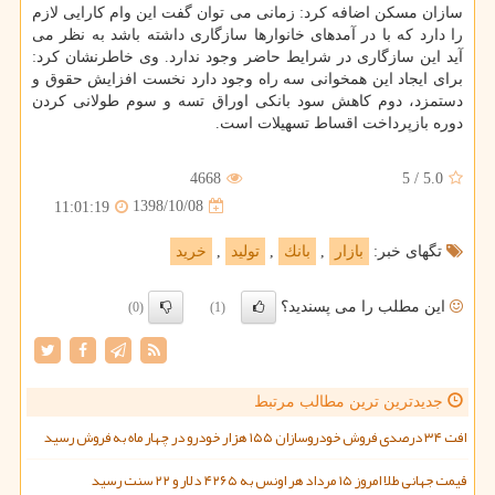
سازان مسكن اضافه كرد: زمانی می توان گفت این وام كارایی لازم
را دارد كه با در آمدهای خانوارها سازگاری داشته باشد به نظر می
آید این سازگاری در شرایط حاضر وجود ندارد. وی خاطرنشان كرد:
برای ایجاد این همخوانی سه راه وجود دارد نخست افزایش حقوق و
دستمزد، دوم كاهش سود بانكی اوراق تسه و سوم طولانی كردن
دوره بازپرداخت اقساط تسهیلات است.
4668
5
/
5.0
1398/10/08
11:01:19
تگهای خبر:
بازار
,
بانك
,
تولید
,
خرید
این مطلب را می پسندید؟
(0)
(1)
جدیدترین ترین مطالب مرتبط
افت ۳۴ درصدی فروش خودروسازان ۱۵۵ هزار خودرو در چهار ماه به فروش رسید
قیمت جهانی طلا امروز ۱۵ مرداد هر اونس به ۴۲۶۵ دلار و ۲۲ سنت رسید