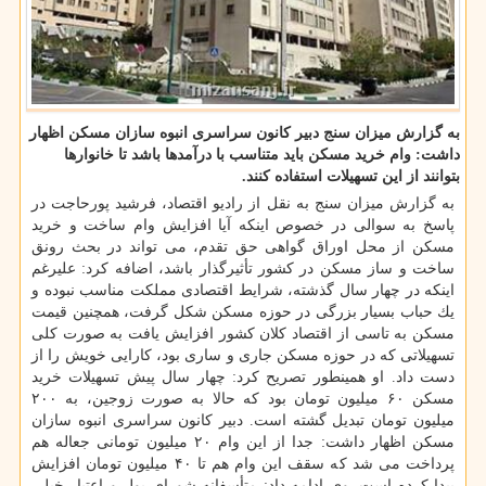
به گزارش میزان سنج دبیر كانون سراسری انبوه سازان مسكن اظهار
داشت: وام خرید مسكن باید متناسب با درآمدها باشد تا خانوارها
بتوانند از این تسهیلات استفاده كنند.
به گزارش میزان سنج به نقل از رادیو اقتصاد، فرشید پورحاجت در
پاسخ به سوالی در خصوص اینكه آیا افزایش وام ساخت و خرید
مسكن از محل اوراق گواهی حق تقدم، می تواند در بحث رونق
ساخت و ساز مسكن در كشور تأثیرگذار باشد، اضافه كرد: علیرغم
اینكه در چهار سال گذشته، شرایط اقتصادی مملكت مناسب نبوده و
یك حباب بسیار بزرگی در حوزه مسكن شكل گرفت، همچنین قیمت
مسكن به تاسی از اقتصاد كلان كشور افزایش یافت به صورت كلی
تسهیلاتی كه در حوزه مسكن جاری و ساری بود، كارایی خویش را از
دست داد. او همینطور تصریح كرد: چهار سال پیش تسهیلات خرید
مسكن ۶۰ میلیون تومان بود كه حالا به صورت زوجین، به ۲۰۰
میلیون تومان تبدیل گشته است. دبیر كانون سراسری انبوه سازان
مسكن اظهار داشت: جدا از این وام ۲۰ میلیون تومانی جعاله هم
پرداخت می شد كه سقف این وام هم تا ۴۰ میلیون تومان افزایش
پیدا كرده است. وی ادامه داد: متأسفانه شورای پول و اعتبار خیلی