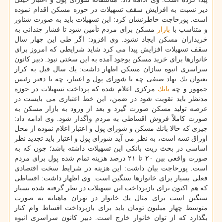
دیر نسبت به افزایش سقف تسهیلات در حوزه مسكن اقدام نموده
است. پورحاجت خاطرنشان كرد: این تسهیلات باید به صورت شناور
و متناسب با
بازار
مسكن برای مردم تأمین شود تا فشار چندانی به
خریداران مسكن ایجاد نشود. وی افزود: اگر طی این چهار سال
سقف تسهیلات افزایش پیدا می كرد شاید شرایطی كه امروز برای
خانوارها برای خرید مسكن بوجود آمده به این سختی نبود. دبیر كانون
سراسری انبوه سازان مسكن اظهار داشت: یك سال قبل به كرار
بعنوان یك نهاد صنفی چه با شورای پول و اعتبار، چه با دفتر رئیس
جمهور و چه
بانك
مركزی اعلام شده كه پرداخت تسهیلات در حوزه
مدنظر باید تقویت شود در ضمن، این خط اعتباری می بایست در
عرصه تولید مسكن صورت گیرد و بعد از ورود به بازار مسكن به
صورت كاملاً فروش اقساطی به مردم واگذار شود. وی ادامه داد:
چیزی كه حالا بانك مسكن و شورای پول و اعتبار اعلام نموده از محل
اوراق تسه است، به نظر می آید شورای پول و اعتبار باید تجدید نظر
اساسی در بحث ریت بانكی این تسهیلات داشته باشد؛ چون كه به
صورت واقعی بین ۲۰ تا ۲۱ درصد هزینه تمام شده پول برای مردم
است. پورحاجت بیان داشت: این هزینه در شرایط سخت اقتصادی
فعلی بسیار برای خانوارها سنگین است. وی اظهار داشت: اقساطی
كه هم اكنون برای بازپرداخت این تسهیلات در نظر گرفته شده بسیار
سنگین است برای مثال یك خانوار در تهران ماهیانه به صورت
متوسط چهار میلیون تومان باید برای بازپرداخت اقساط وام كنار
بگذارد كه از توان خانوار خارج است. دبیر كانون سراسری انبوه