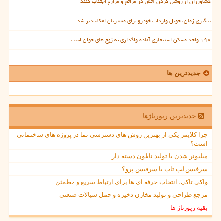
کشاورزان از روشن کردن آتش در مراتع و مزارع اجتناب کنند
پیگیری زمان تحویل واردات خودرو برای مشتریان امکانپذیر شد
۱۹۰ واحد مسکن استیجاری آماده واگذاری به زوج های جوان است
جدیدترین ها
جدیدترین رپورتاژها
چرا کلایمر یکی از بهترین روش های دسترسی نما در پروژه های ساختمانی
است؟
میلیونر شدن با تولید نایلون دسته دار
سرفیس لپ تاپ یا سرفیس پرو؟
واکی تاکی، انتخاب حرفه ای ها برای ارتباط سریع و مطمئن
مرجع طراحی و تولید مخازن ذخیره و حمل سیالات صنعتی
بقیه رپورتاژ ها