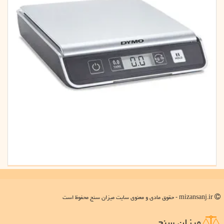
mizansanj.ir - حقوق مادی و معنوی سایت میزان سنج محفوظ است
میزان سنج