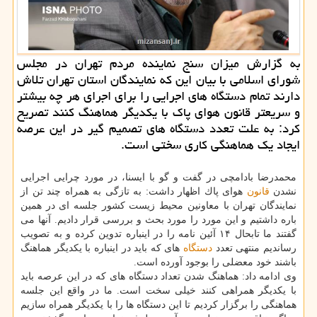
به گزارش میزان سنج نماینده مردم تهران در مجلس
شورای اسلامی با بیان این كه نمایندگان استان تهران تلاش
دارند تمام دستگاه های اجرایی را برای اجرای هر چه بیشتر
و سریعتر قانون هوای پاك با یكدیگر هماهنگ كنند تصریح
كرد: به علت تعدد دستگاه های تصمیم گیر در این عرصه
ایجاد یك هماهنگی كاری سختی است.
محمدرضا بادامچی در گفت و گو با ایسنا، در مورد چرایی اجرایی
نشدن
قانون
هوای پاك اظهار داشت: به تازگی به همراه چند تن از
نمایندگان تهران با معاونین محیط زیست كشور جلسه ای در همین
باره داشتیم و این مورد را مورد بحث و بررسی قرار دادیم. آنها می
گفتند ما تابحال ۱۴ آئین نامه را در اینباره تدوین كرده و به تصویب
رساندیم منتهی تعدد
دستگاه
های كه باید در اینباره با یكدیگر هماهنگ
باشند خود معضلی را بوجود آورده است.
وی ادامه داد: هماهنگ شدن تعداد دستگاه های كه در این عرصه باید
با یكدیگر همراهی كنند خیلی سخت است. ما در واقع این جلسه
هماهنگی را برگزار كردیم تا این دستگاه ها را با یكدیگر همراه سازیم