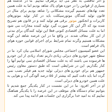
و اگر تناقضی به نظر می آید برطرف نماییم. ما در گذشته هم
بسیاری از قوانین را در حوزه هوای پاك شاهد بودیم اما به علت همین
تعدد نهادهای تصمیم گیرنده مشكلاتی را شاهد بودیم برای مثال در
قانون تولید كنندگان موتورسیكلت باید در كنار تولید موتورهای
كاربرات و انجكتور
موتور
برقی هم تولید كنند و در قانون هم تصریح
شده بود كه اگر این كار صورت گیرد تولید كننده مجازات می شود
اما به علت مسائل اقتصادی كنونی فعلا این تولید كنندگان برای مدتی
از این كار معاف شدند. در واقع ما در این عرصه شاهد این گونه
مشكلات هستیم وگرنه تمام شرایط برای اجرای قوانین حوزه هوای
پاك فراهم است.
این عضو كمیسیون اجتماعی مجلس شورای اسلامی بیان كرد: ما در
سطح شهر خودرو های دیزلی زیادی داریم تعداد زیادی از این خودرو
ها فرسوده می باشند كه به علت مسائل اقتصادی نمی توانیم آنها را
كنار بگذاریم. این در شرایطی است كه طبق دستور معاون رئیس
جمهور هم برای خودرو های دیزلی تولید جدید هم فیلتر نصب نمی
گردد اما باید دقت كنیم كه بیشتر از ۵۵ درصد آلودگی آب و هوایی به
علت همین خودرو های دیزلی است.
او در آخر افزود: ما در این نشست در كنار یكدیگر جمع شدیم تا
بتوانیم تمام دستگاه های موظف در این عرصه را با یكدیگر هماهنگ
نماییم كه به امید خدا برگزاری این جلسات هم ادامه پیدا می كند.